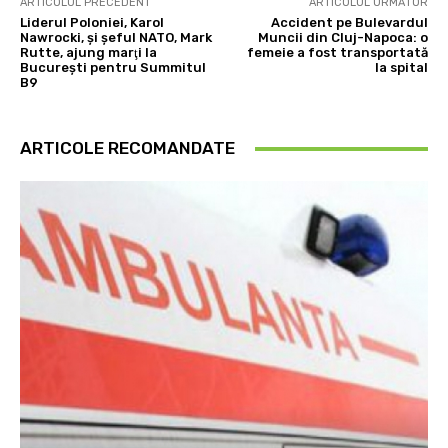
ARTICOLUL PRECEDENT
ARTICOLUL URMĂTOR
Liderul Poloniei, Karol
Accident pe Bulevardul
Nawrocki, şi şeful NATO, Mark
Muncii din Cluj-Napoca: o
Rutte, ajung marţi la
femeie a fost transportată
Bucureşti pentru Summitul
la spital
B9
ARTICOLE RECOMANDATE