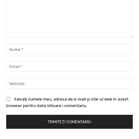
Comentariu:
Nu
Ema
Web
Salvați numele meu, adresa de e-mail și site-ul web în acest
browser pentru data viitoare i comentariu.