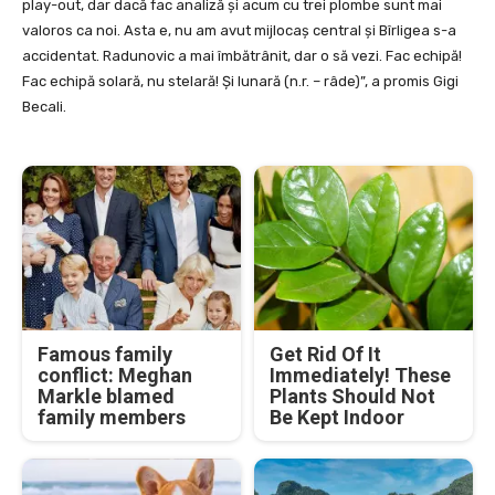
play-out, dar dacă fac analiză şi acum cu trei plombe sunt mai
valoros ca noi. Asta e, nu am avut mijlocaş central şi Bîrligea s-a
accidentat. Radunovic a mai îmbătrânit, dar o să vezi. Fac echipă!
Fac echipă solară, nu stelară! Şi lunară (n.r. – râde)”, a promis Gigi
Becali.
Famous family
Get Rid Of It
conflict: Meghan
Immediately! These
Markle blamed
Plants Should Not
family members
Be Kept Indoor