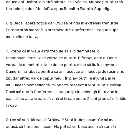
aduce doi jucători din străinătate, să îi văd eu. Mijlocaşi sunt. O să
fac selecţie de câte doi”, a spus Becali la Fanatik Superliga.
Gigi Becali speră totuşi ca FCSB să prindă in extremis trenul de
Europa şi să meargă în preliminariile Conference League după
meciurile de baraj.
”E vorba că în viaţa asta trebuie să ai o demnitate, o
responsabilitate. Nu e vorba de durere. E fotbal, asta e. Dar e
vorba de demnitate. Nu e demn pentru mine să fiu în play-out.
Oamenii mă iubesc pentru că am făcut ce am făcut şi de ruşine nu
zic, dar altfel, vai de capul meu… În play-out? Te înjură! Dar le
mulţumesc oamenilor că îmi poartă respectul şi nu sunt supăraţi.
Dacă mă duc în Conference League şi cine câştigă titlul vine în
cap, că eu asta vreau, să vină ei în cap peste 3 luni şi eu să mă ridic
în cap.
Cu ce să se întărească Craiova? Sunt întăriţi acum. Ce să mai
aducă, că îi are buni acum. Nu pot să vorbesc acum că sunt în