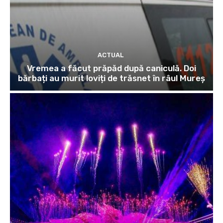
ACTUAL
Vremea a făcut prăpăd după caniculă. Doi
bărbați au murit loviți de trăsnet în râul Mureș