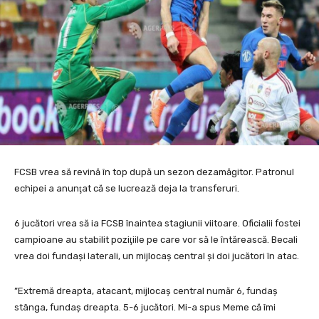
FCSB vrea să revină în top după un sezon dezamăgitor. Patronul
echipei a anunţat că se lucrează deja la transferuri.
6 jucători vrea să ia FCSB înaintea stagiunii viitoare. Oficialii fostei
campioane au stabilit poziţiile pe care vor să le întărească. Becali
vrea doi fundaşi laterali, un mijlocaş central şi doi jucători în atac.
”Extremă dreapta, atacant, mijlocaş central număr 6, fundaş
stânga, fundaş dreapta. 5-6 jucători. Mi-a spus Meme că îmi