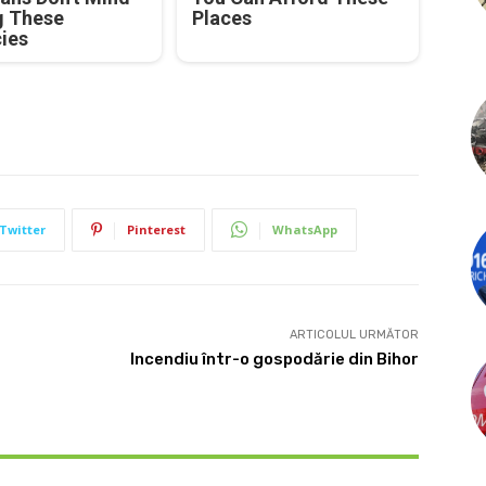
g These
Places
cies
Twitter
Pinterest
WhatsApp
ARTICOLUL URMĂTOR
Incendiu într-o gospodărie din Bihor