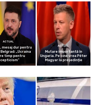
ACTUAL
ACTUAL
i, mesaj dur pentru
a Belgrad: „Ucraina
Mutare importantă în
re timp pentru
Ungaria. Pe cine vrea Péter
scepticism”
Magyar la președinție