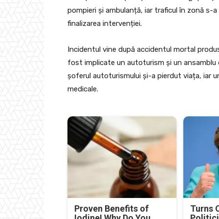
pompieri și ambulanță, iar traficul în zonă s-
finalizarea intervenției.
Incidentul vine după accidentul mortal produs
fost implicate un autoturism și un ansamblu d
șoferul autoturismului și-a pierdut viața, iar un
medicale.
Proven Benefits of
Turns 
Iodine! Why Do You
Politic