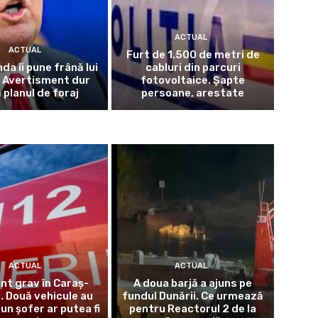
ACTUAL
ACTUAL
Furt de 1.500 de metri de
da îi pune frână lui
cabluri din parcuri
 Avertisment dur
fotovoltaice. Șapte
 planul de foraj
persoane, arestate
ACTUAL
ACTUAL
nt grav în Caraș-
A doua barjă a ajuns pe
. Două vehicule au
fundul Dunării. Ce urmează
 un șofer ar putea fi
pentru Reactorul 2 de la