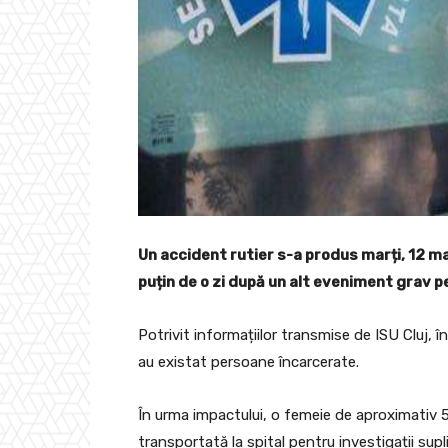
Un accident rutier s-a produs marți, 12 ma
puțin de o zi după un alt eveniment grav p
Potrivit informațiilor transmise de ISU Cluj, 
au existat persoane încarcerate.
În urma impactului, o femeie de aproximativ 50
transportată la spital pentru investigații sup