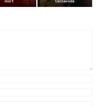
mort
Cernavodă
Nume:*
Email:*
Website: