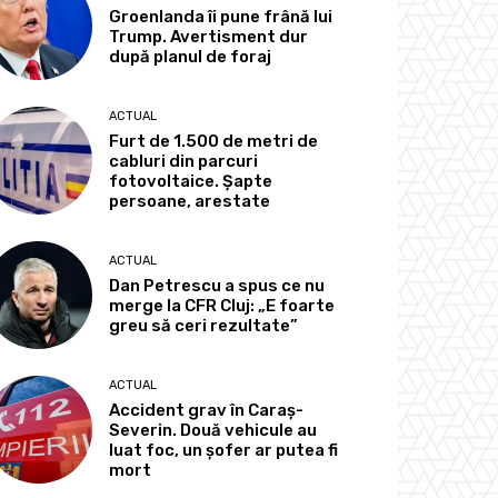
Groenlanda îi pune frână lui
Trump. Avertisment dur
după planul de foraj
ACTUAL
Furt de 1.500 de metri de
cabluri din parcuri
fotovoltaice. Șapte
persoane, arestate
ACTUAL
Dan Petrescu a spus ce nu
merge la CFR Cluj: „E foarte
greu să ceri rezultate”
ACTUAL
Accident grav în Caraș-
Severin. Două vehicule au
luat foc, un șofer ar putea fi
mort