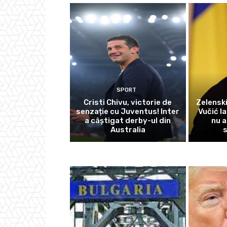
SPORT
Cristi Chivu, victorie de
Zelensk
senzație cu Juventus! Inter
Vučić l
a câștigat derby-ul din
nu a
Australia