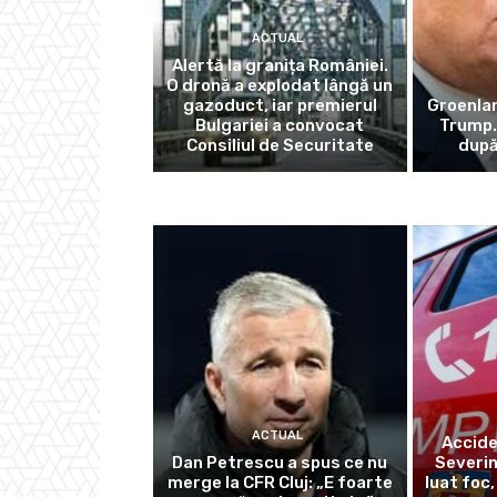
ACTUAL
Alertă la granița României.
O dronă a explodat lângă un
gazoduct, iar premierul
Groenlan
Bulgariei a convocat
Trump.
Consiliul de Securitate
după
ACTUAL
Accide
Dan Petrescu a spus ce nu
Severin
merge la CFR Cluj: „E foarte
luat foc,