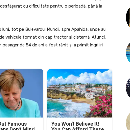
a desfășurat cu dificultate pentru o perioadă, până la
 luni, tot pe Bulevardul Muncii, spre Apahida, unde au
e vehicule format din cap tractor și cisternă. Atunci,
 pasager de 54 de ani a fost rănit și a primit îngrijiri
Out Famous
You Won't Believe It!
ians Don't Mind
You Can Afford These