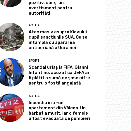
pozitiv, dar și un
avertisment pentru
autorități
ACTUAL
Atac masiv asupra Kievului
după sancțiunile SUA. Ce se
întâmplă cu apărarea
antiaeriană a Ucrainei
SPORT
Scandal uriaș la FIFA. Gianni
Infantino, acuzat că UEFA ar
fi plătit o sumă de șase cifre
pentru o fostă angajată
ACTUAL
Incendiu într-un
apartament din Vâlcea. Un
bărbat a murit, iar o femeie
a fost evacuată de pompieri