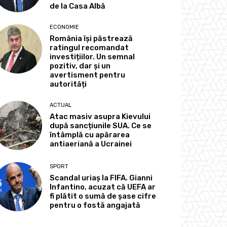
de la Casa Albă
ECONOMIE
România își păstrează
ratingul recomandat
investițiilor. Un semnal
pozitiv, dar și un
avertisment pentru
autorități
ACTUAL
Atac masiv asupra Kievului
după sancțiunile SUA. Ce se
întâmplă cu apărarea
antiaeriană a Ucrainei
SPORT
Scandal uriaș la FIFA. Gianni
Infantino, acuzat că UEFA ar
fi plătit o sumă de șase cifre
pentru o fostă angajată