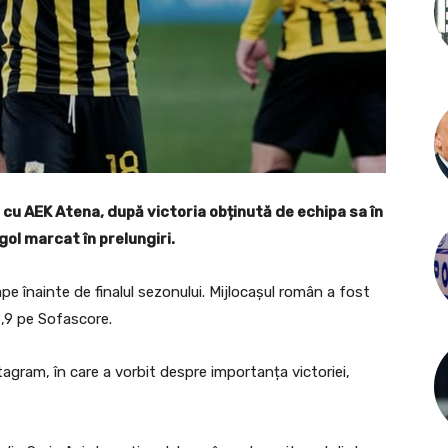
cu AEK Atena, după victoria obținută de echipa sa în
gol marcat în prelungiri.
ape înainte de finalul sezonului. Mijlocașul român a fost
6,9 pe Sofascore.
gram, în care a vorbit despre importanța victoriei,