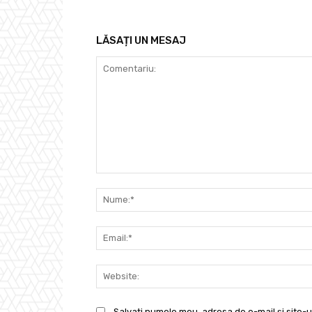
LĂSAȚI UN MESAJ
Comentariu:
Salvați numele meu, adresa de e-mail și site-u