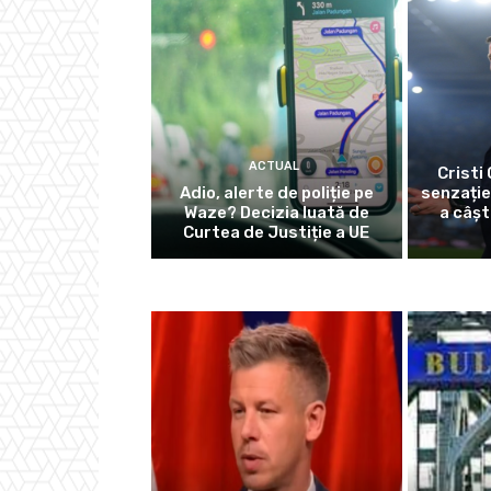
ACTUAL
Cristi 
Adio, alerte de poliție pe
senzație
Waze? Decizia luată de
a câșt
Curtea de Justiție a UE