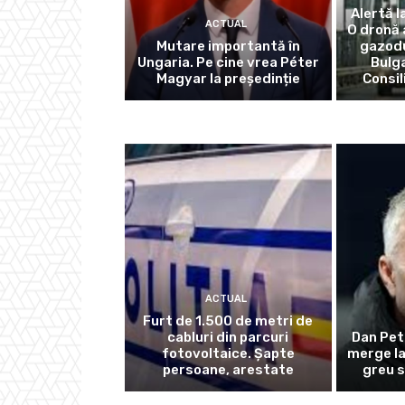
Alertă l
ACTUAL
O dronă 
Mutare importantă în
gazodu
Ungaria. Pe cine vrea Péter
Bulga
Magyar la președinție
Consil
ACTUAL
Furt de 1.500 de metri de
cabluri din parcuri
Dan Pet
fotovoltaice. Șapte
merge la
persoane, arestate
greu s