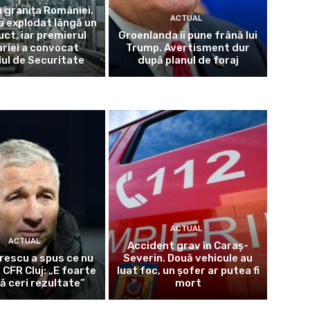
a granița României.
ACTUAL
a explodat lângă un
ct, iar premierul
Groenlanda îi pune frână lui
riei a convocat
Trump. Avertisment dur
iul de Securitate
după planul de foraj
ACTUAL
ACTUAL
Accident grav în Caraș-
rescu a spus ce nu
Severin. Două vehicule au
 CFR Cluj: „E foarte
luat foc, un șofer ar putea fi
ă ceri rezultate”
mort