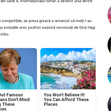
din Serie A, internaționalul român a devenit unul dintre
e competițiile, iar presa greacă a remarcat că mulți l-au
i evoluțiile unor jucători surpriză convocați de Gică Hagi
Corbu.
Out Famous
You Won't Believe It!
ians Don't Mind
You Can Afford These
g These
Places
cies