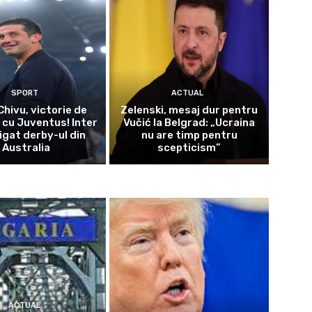
SPORT
ACTUAL
Chivu, victorie de
Zelenski, mesaj dur pentru
 cu Juventus! Inter
Vučić la Belgrad: „Ucraina
igat derby-ul din
nu are timp pentru
Australia
scepticism”
ACTUAL