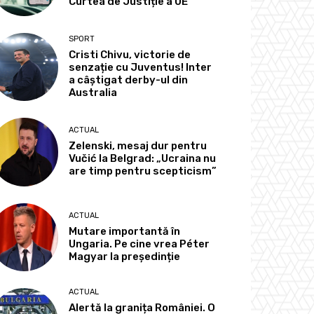
Curtea de Justiție a UE
SPORT
Cristi Chivu, victorie de
senzație cu Juventus! Inter
a câștigat derby-ul din
Australia
ACTUAL
Zelenski, mesaj dur pentru
Vučić la Belgrad: „Ucraina nu
are timp pentru scepticism”
ACTUAL
Mutare importantă în
Ungaria. Pe cine vrea Péter
Magyar la președinție
ACTUAL
Alertă la granița României. O