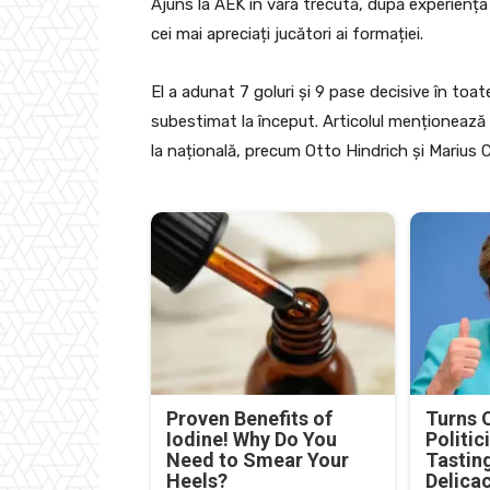
Ajuns la AEK în vara trecută, după experiența 
cei mai apreciați jucători ai formației.
El a adunat 7 goluri și 9 pase decisive în toat
subestimat la început. Articolul menționează ș
la națională, precum Otto Hindrich și Marius 
Proven Benefits of
Turns 
Iodine! Why Do You
Politic
Need to Smear Your
Tastin
Heels?
Delica