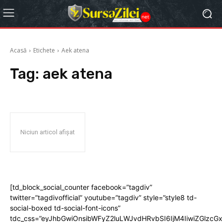
Acasă
Etichete
Aek atena
Tag:
aek atena
Niciun articol afișat
[td_block_social_counter facebook=”tagdiv”
twitter=”tagdivofficial” youtube=”tagdiv” style=”style8 td-
social-boxed td-social-font-icons”
tdc_css=”eyJhbGwiOnsibWFyZ2luLWJvdHRvbSI6IjM4IiwiZGlz