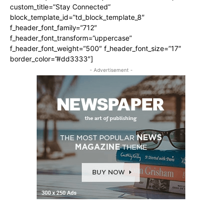
custom_title=”Stay Connected”
block_template_id=”td_block_template_8″
f_header_font_family=”712″
f_header_font_transform=”uppercase”
f_header_font_weight=”500″ f_header_font_size=”17″
border_color=”#dd3333″]
- Advertisement -