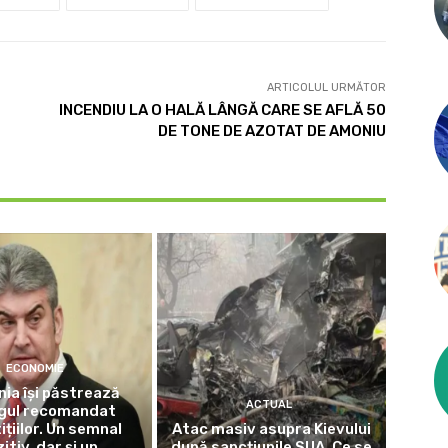
ARTICOLUL URMĂTOR
INCENDIU LA O HALĂ LÂNGĂ CARE SE AFLĂ 50
DE TONE DE AZOTAT DE AMONIU
ECONOMIE
ia își păstrează
ACTUAL
ngul recomandat
ițiilor. Un semnal
Atac masiv asupra Kievului
itiv, dar și un
după sancțiunile SUA. Ce se