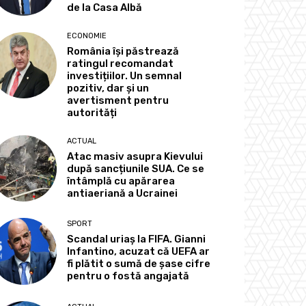
de la Casa Albă
ECONOMIE
România își păstrează
ratingul recomandat
investițiilor. Un semnal
pozitiv, dar și un
avertisment pentru
autorități
ACTUAL
Atac masiv asupra Kievului
după sancțiunile SUA. Ce se
întâmplă cu apărarea
antiaeriană a Ucrainei
SPORT
Scandal uriaș la FIFA. Gianni
Infantino, acuzat că UEFA ar
fi plătit o sumă de șase cifre
pentru o fostă angajată