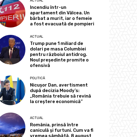
ACTUAL
Incendiu într-un
apartament din Vâlcea. Un
bărbat a murit, iar o femeie
a fost evacuată de pompieri
ACTUAL
Trump pune 1 miliard de
dolari pe masa Columbiei
pentru războiul antidrog.
Noul președinte promite o
ofensivă
POLITICĂ
Nicușor Dan, avertisment
după decizia Moody’s:
„România trebuie să revină
la creștere economică”
ACTUAL
România, prinsă între
caniculă și furtuni. Cum va fi
vremea sâmbătă, 8 august