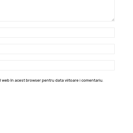
Nume:*
Email:*
Website:
l web în acest browser pentru data viitoare i comentariu.