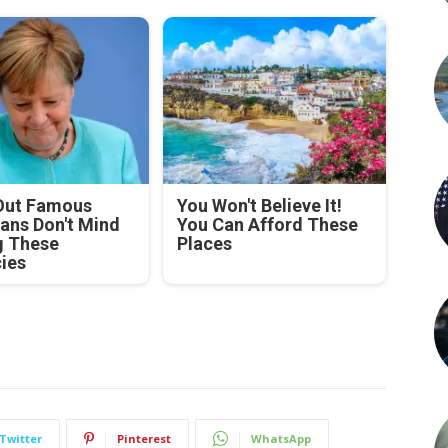
Out Famous
You Won't Believe It!
ians Don't Mind
You Can Afford These
g These
Places
cies
Twitter
Pinterest
WhatsApp