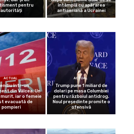
tisment pentru
întâmplă cu apărarea
autorități
antiaeriană a Ucrainei
ACTUAL
ACTUAL
cendiu într-un
Trump pune 1 miliard de
ent din Vâlcea. Un
dolari pe masa Columbiei
 murit, iar o femeie
pentru războiul antidrog.
st evacuată de
Noul președinte promite o
pompieri
ofensivă