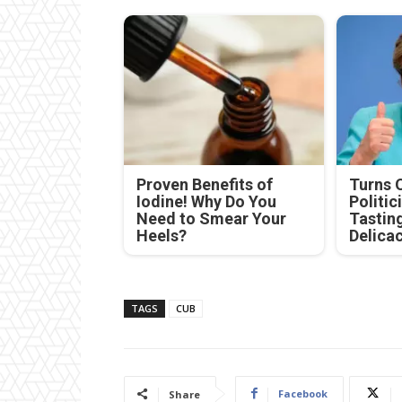
Proven Benefits of
Turns 
Iodine! Why Do You
Politic
Need to Smear Your
Tastin
Heels?
Delica
TAGS
CUB
Facebook
Share