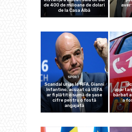
de 400 de milioane de dolari
aver
de la Casa Albă
SPORT
Scandal uriaș la FIFA. Gianni
In
Infantino, acuzat că UEFA
apartam
ar fi plătit o sumă de șase
bărbat a
cifre pentru o fostă
a fo
angajată