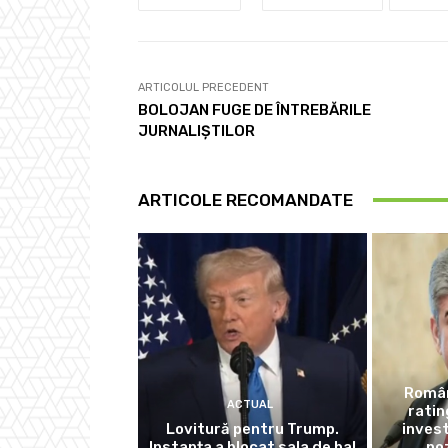
ARTICOLUL PRECEDENT
BOLOJAN FUGE DE ÎNTREBĂRILE
JURNALIȘTILOR
ARTICOLE RECOMANDATE
Român
ACTUAL
rati
Lovitură pentru Trump.
invest
Instanța a blocat sala de bal
poz