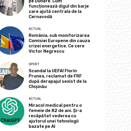
pe Dunăre. Cum
funcționează digul din barje
care ajută centrala de la
Cernavodă
ACTUAL
România, sub monitorizarea
Comisiei Europene din cauza
crizei energetice. Ce cere
Victor Negrescu
SPORT
Scandal la UEFA! Florin
Prunea, reclamat de FRF
după derapajul sexist de la
Chișinău
ACTUAL
Miracol medical pentru o
femeie de 82 de ani. Și-a
recăpătat vederea cu
ajutorul unei tehnologii
bazate pe AI