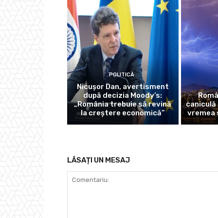
POLITICĂ
Nicușor Dan, avertisment
după decizia Moody’s:
Român
„România trebuie să revină
caniculă 
la creștere economică”
vremea 
LĂSAȚI UN MESAJ