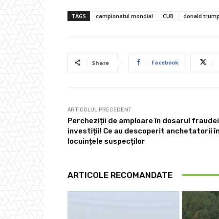
TAGS
campionatul mondial
CUB
donald trum
Facebook
Share
ARTICOLUL PRECEDENT
Percheziții de amploare în dosarul fraudei
investiții! Ce au descoperit anchetatorii î
locuințele suspecților
ARTICOLE RECOMANDATE