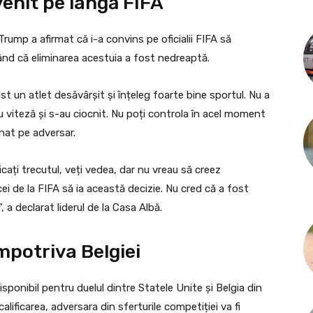
enit pe lângă FIFA
rump a afirmat că i-a convins pe oficialii FIFA să
ând că eliminarea acestuia a fost nedreaptă.
t un atlet desăvârșit și înțeleg foarte bine sportul. Nu a
cu viteză și s-au ciocnit. Nu poți controla în acel moment
onat pe adversar.
icați trecutul, veți vedea, dar nu vreau să creez
ei de la FIFA să ia această decizie. Nu cred că a fost
 a declarat liderul de la Casa Albă.
mpotriva Belgiei
disponibil pentru duelul dintre Statele Unite și Belgia din
alificarea, adversara din sferturile competiției va fi