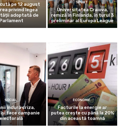
SPORT
cută pe 12 august
rea privind legea
Universitatea Craiova,
ității adoptată de
remiză în Finlanda, în turul 3
Parlament
preliminar al Europa League
SOCIAL
ECONOMIE
ii îndură criza,
Facturile la energie ar
 își face campanie
putea crește cu până la 20%
electorală
din această toamnă