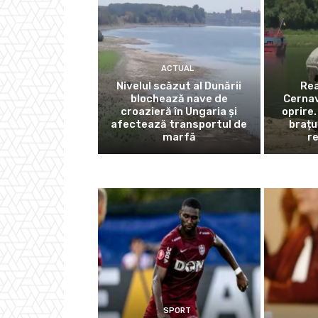
ACTUAL
Nivelul scăzut al Dunării
Rea
blochează nave de
Cernav
croazieră în Ungaria și
oprire.
afectează transportul de
brațu
marfă
r
SPORT