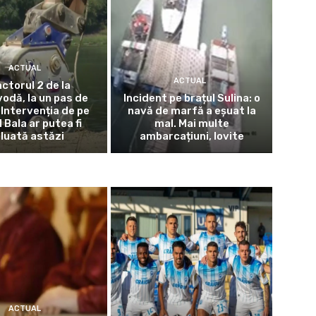
ACTUAL
ACTUAL
ctorul 2 de la
odă, la un pas de
Incident pe brațul Sulina: o
 Intervenția de pe
navă de marfă a eșuat la
l Bala ar putea fi
mal. Mai multe
eluată astăzi
ambarcațiuni, lovite
ACTUAL