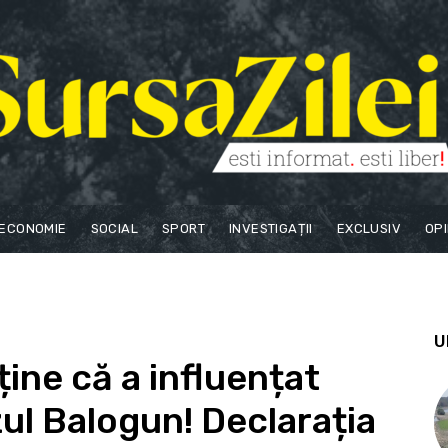
ECONOMIE
SOCIAL
SPORT
INVESTIGAȚII
EXCLUSIV
OPI
U
ine că a influențat
zul Balogun! Declarația