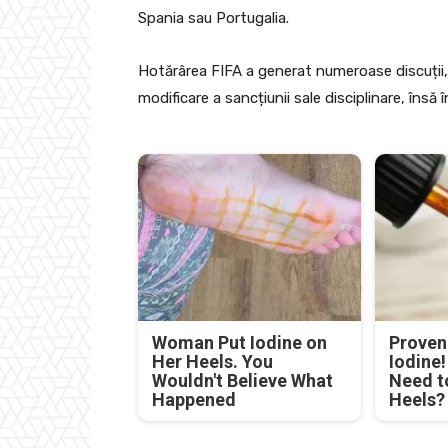
Spania sau Portugalia.
Hotărârea FIFA a generat numeroase discuții, 
modificare a sancțiunii sale disciplinare, însă în
Woman Put Iodine on
Proven 
Her Heels. You
Iodine
Wouldn't Believe What
Need t
Happened
Heels?