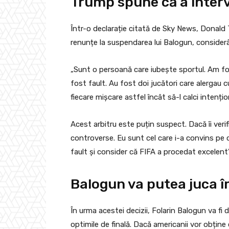
Trump spune că a interv
Într-o declarație citată de Sky News, Donald T
renunțe la suspendarea lui Balogun, consider
„Sunt o persoană care iubește sportul. Am fos
fost fault. Au fost doi jucători care alergau 
fiecare mișcare astfel încât să-l calci intenți
Acest arbitru este puțin suspect. Dacă îi verif
controverse. Eu sunt cel care i-a convins pe c
fault și consider că FIFA a procedat excelent”,
Balogun va putea juca î
În urma acestei decizii, Folarin Balogun va fi 
optimile de finală. Dacă americanii vor obține c