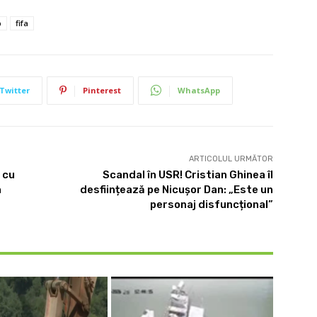
p
fifa
Twitter
Pinterest
WhatsApp
ARTICOLUL URMĂTOR
 cu
Scandal în USR! Cristian Ghinea îl
n
desființează pe Nicușor Dan: „Este un
personaj disfuncțional”