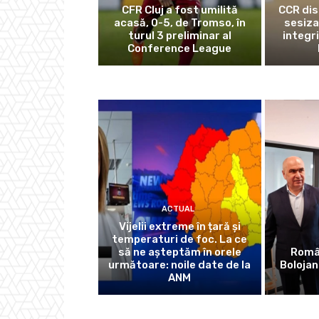
CFR Cluj a fost umilită
CCR dis
acasă, 0-5, de Tromso, în
sesiza
turul 3 preliminar al
integr
Conference League
ACTUAL
Vijelii extreme în țară și
temperaturi de foc. La ce
să ne așteptăm în orele
Român
următoare: noile date de la
Bolojan
ANM