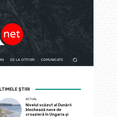
NII
DE LA CITITORI
COMUNICATE
LTIMELE ȘTIRI
ACTUAL
Nivelul scăzut al Dunării
blochează nave de
croazieră în Ungaria și