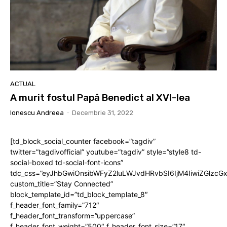
ACTUAL
A murit fostul Papă Benedict al XVI-lea
Ionescu Andreea
-
Decembrie 31, 2022
[td_block_social_counter facebook=”tagdiv”
twitter=”tagdivofficial” youtube=”tagdiv” style=”style8 td-
social-boxed td-social-font-icons”
tdc_css=”eyJhbGwiOnsibWFyZ2luLWJvdHRvbSI6IjM4IiwiZGlz
custom_title=”Stay Connected”
block_template_id=”td_block_template_8″
f_header_font_family=”712″
f_header_font_transform=”uppercase”
f_header_font_weight=”500″ f_header_font_size=”17″