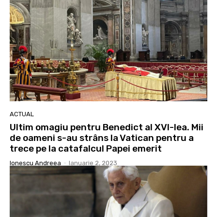
ACTUAL
Ultim omagiu pentru Benedict al XVI-lea. Mii
de oameni s-au strâns la Vatican pentru a
trece pe la catafalcul Papei emerit
Ionescu Andreea
-
Ianuarie 2, 2023