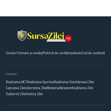
Contact
Termeni și condiții
Politică de confidențialitate
Cod de conduită
Parteneri:
Realitatea.NET
Realitatea Sportiva
Realitatea Star
Adevarul Zilei
Cancanul Zilei
Libertatea Zilei
Mediafax
NewsInn
Realitatea Zilei
Subiectul Zilei
Vedeta Zilei