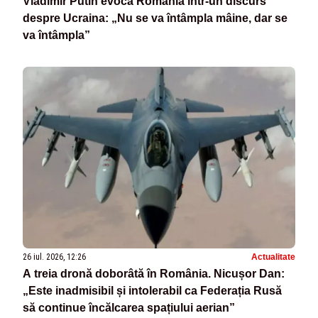
Vladimir Putin evocă România într-un discurs
despre Ucraina: „Nu se va întâmpla mâine, dar se
va întâmpla”
26 iul. 2026, 12:26
Actualitate
A treia dronă doborâtă în România. Nicușor Dan:
„Este inadmisibil și intolerabil ca Federația Rusă
să continue încălcarea spațiului aerian”