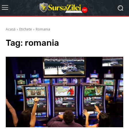
Acasă
Etichete
Romania
Tag:
romania