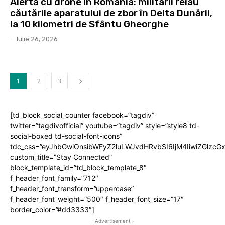
Alertă cu drone în România: militarii reiau
căutările aparatului de zbor în Delta Dunării,
la 10 kilometri de Sfântu Gheorghe
-
Iulie 26, 2026
1
2
3
[td_block_social_counter facebook=”tagdiv”
twitter=”tagdivofficial” youtube=”tagdiv” style=”style8 td-
social-boxed td-social-font-icons”
tdc_css=”eyJhbGwiOnsibWFyZ2luLWJvdHRvbSI6IjM4IiwiZGlz
custom_title=”Stay Connected”
block_template_id=”td_block_template_8″
f_header_font_family=”712″
f_header_font_transform=”uppercase”
f_header_font_weight=”500″ f_header_font_size=”17″
border_color=”#dd3333″]
- Advertisement -