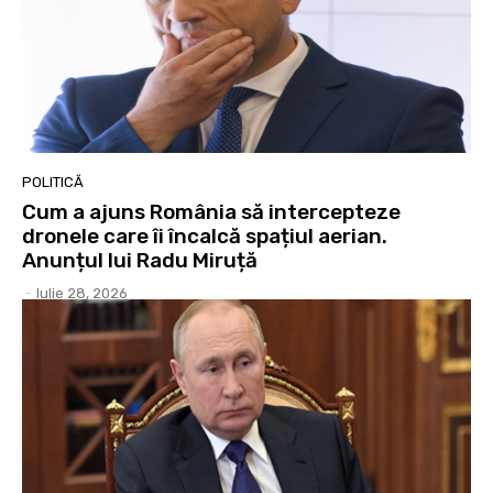
POLITICĂ
Cum a ajuns România să intercepteze
dronele care îi încalcă spațiul aerian.
Anunțul lui Radu Miruță
-
Iulie 28, 2026