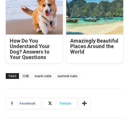
How Do You
Amazingly Beautiful
Understand Your
Places Around the
Dog? Answers to
World
Your Questions
TAGS
CUB
mark rutte
summit nato
Facebook
Twitter