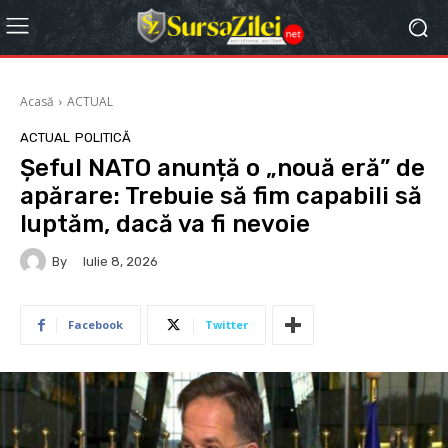
Acasă
ACTUAL
ACTUAL
POLITICĂ
Șeful NATO anunță o „nouă eră” de
apărare: Trebuie să fim capabili să
luptăm, dacă va fi nevoie
By
Iulie 8, 2026
Facebook
Twitter