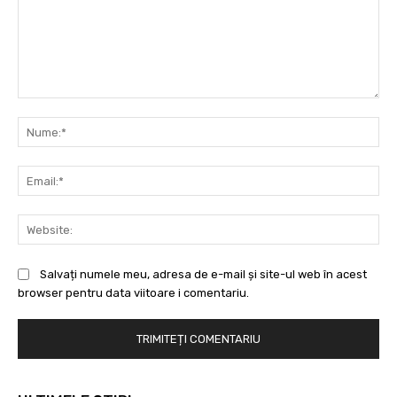
Comentariu:
Nu
Ema
Web
Salvați numele meu, adresa de e-mail și site-ul web în acest
browser pentru data viitoare i comentariu.