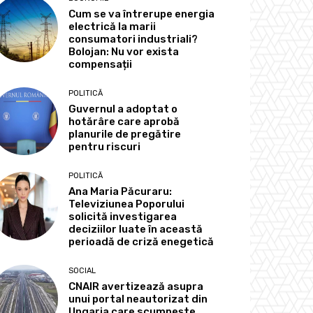
Cum se va întrerupe energia
electrică la marii
consumatori industriali?
Bolojan: Nu vor exista
compensații
POLITICĂ
Guvernul a adoptat o
hotărâre care aprobă
planurile de pregătire
pentru riscuri
POLITICĂ
Ana Maria Păcuraru:
Televiziunea Poporului
solicită investigarea
deciziilor luate în această
perioadă de criză enegetică
SOCIAL
CNAIR avertizează asupra
unui portal neautorizat din
Ungaria care scumpește