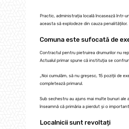
Practic, administrația locală încasează într-u
aceasta să explodeze din cauza penalităților.
Comuna este sufocată de exec
Contractul pentru pietruirea drumurilor nu re
Actualul primar spune că instituția se confru
„Noi cumulăm, să nu greșesc, 15 poziții de exec
completează primarul.
Sub sechestru au ajuns mai multe bunuri ale a
înseamnă că primăria a pierdut și o important
Localnicii sunt revoltați