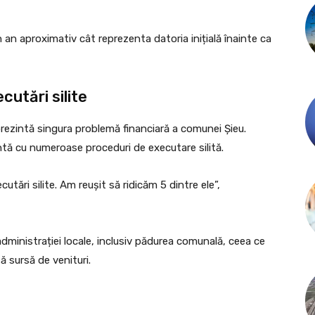
n an aproximativ cât reprezenta datoria inițială înainte ca
utări silite
prezintă singura problemă financiară a comunei Șieu.
ntă cu numeroase proceduri de executare silită.
utări silite. Am reușit să ridicăm 5 dintre ele”,
dministrației locale, inclusiv pădurea comunală, ceea ce
ă sursă de venituri.