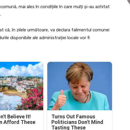
comună, mai ales în condițiile în care mulți și-au achitat
.
at că, în zilele următoare, va declara falimentul comunei
le disponibile ale administrației locale vor fi
't Believe It!
Turns Out Famous
n Afford These
Politicians Don't Mind
Tasting These