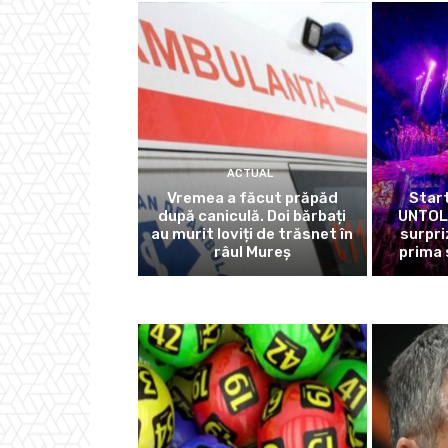
ACTUAL
Vremea a făcut prăpăd
Start
după caniculă. Doi bărbați
UNTOLD
au murit loviți de trăsnet în
surpri
râul Mureș
prima 