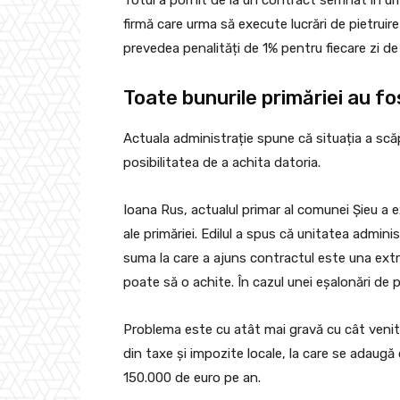
firmă care urma să execute lucrări de pietruire
prevedea penalități de 1% pentru fiecare zi de 
Toate bunurile primăriei au f
Actuala administrație spune că situația a scă
posibilitatea de a achita datoria.
Ioana Rus, actualul primar al comunei Șieu a 
ale primăriei. Edilul a spus că unitatea admini
suma la care a ajuns contractul este una ext
poate să o achite. În cazul unei eșalonări de p
Problema este cu atât mai gravă cu cât venitur
din taxe și impozite locale, la care se adaugă
150.000 de euro pe an.