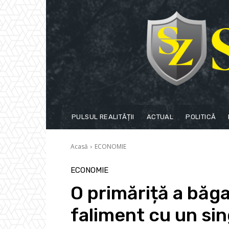
PULSUL REALITĂȚII
ACTUAL
POLITICĂ
Acasă
ECONOMIE
ECONOMIE
O primăriță a băg
faliment cu un si