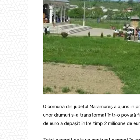
O comună din județul Maramureș a ajuns în pr
unor drumuri s-a transformat într-o povară fin
de euro a depășit între timp 2 milioane de eu
Totul a pornit de la un contract semnat în ur