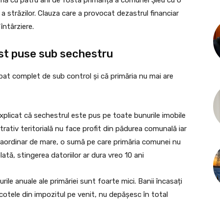
 a străzilor. Clauza care a provocat dezastrul financiar
întârziere.
ost puse sub sechestru
pat complet de sub control și că primăria nu mai are
explicat că sechestrul este pus pe toate bunurile imobile
strativ teritorială nu face profit din pădurea comunală iar
raordinar de mare, o sumă pe care primăria comunei nu
lată, stingerea datoriilor ar dura vreo 10 ani
ile anuale ale primăriei sunt foarte mici. Banii încasați
 cotele din impozitul pe venit, nu depășesc în total