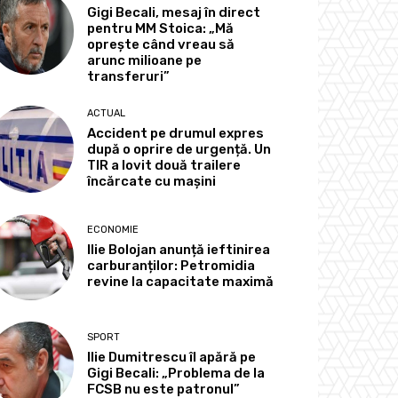
Gigi Becali, mesaj în direct
pentru MM Stoica: „Mă
oprește când vreau să
arunc milioane pe
transferuri”
ACTUAL
Accident pe drumul expres
după o oprire de urgență. Un
TIR a lovit două trailere
încărcate cu mașini
ECONOMIE
Ilie Bolojan anunță ieftinirea
carburanților: Petromidia
revine la capacitate maximă
SPORT
Ilie Dumitrescu îl apără pe
Gigi Becali: „Problema de la
FCSB nu este patronul”