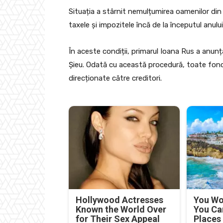
Situația a stârnit nemulțumirea oamenilor din 
taxele și impozitele încă de la începutul anului
În aceste condiții, primarul Ioana Rus a anunț
Șieu. Odată cu această procedură, toate fonduri
direcționate către creditori.
Hollywood Actresses
You Won
Known the World Over
You Ca
for Their Sex Appeal
Places