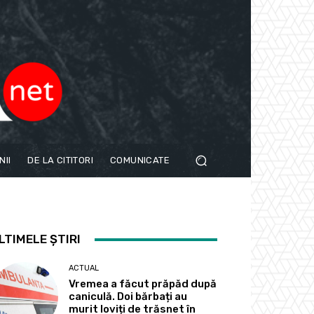
NII
DE LA CITITORI
COMUNICATE
LTIMELE ȘTIRI
ACTUAL
Vremea a făcut prăpăd după
caniculă. Doi bărbați au
murit loviți de trăsnet în