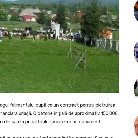
agul falimentului după ce un contract pentru pietruirea
anciară uriașă. O datorie inițială de aproximativ 150.000
ro din cauza penalităților prevăzute în document.
mă cu patru ani de fosta primăriță a comunei Șieu cu o