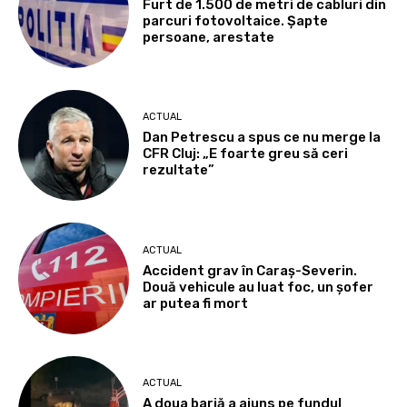
Furt de 1.500 de metri de cabluri din
parcuri fotovoltaice. Șapte
persoane, arestate
ACTUAL
Dan Petrescu a spus ce nu merge la
CFR Cluj: „E foarte greu să ceri
rezultate”
ACTUAL
Accident grav în Caraș-Severin.
Două vehicule au luat foc, un șofer
ar putea fi mort
ACTUAL
A doua barjă a ajuns pe fundul