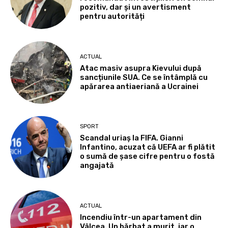
pozitiv, dar și un avertisment
pentru autorități
ACTUAL
Atac masiv asupra Kievului după
sancțiunile SUA. Ce se întâmplă cu
apărarea antiaeriană a Ucrainei
SPORT
Scandal uriaș la FIFA. Gianni
Infantino, acuzat că UEFA ar fi plătit
o sumă de șase cifre pentru o fostă
angajată
ACTUAL
Incendiu într-un apartament din
Vâlcea. Un bărbat a murit, iar o