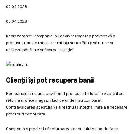
02.04.2028
03.04.2028
Reprezentanții companiei au decis retragerea preventivă a
produsului de pe rafturi, iar clienții sunt sfătuiți să nu îl mai
utilizeze până la clarificarea situației.
Clienții își pot recupera banii
Persoanele care au achiziționat produsul din loturile vizate îl pot
returna în orice magazin Lidl de unde l-au cumpărat.
Contravaloarea acestuia va fi restituită integral, fără a fi necesare
proceduri complicate.
Compania a precizat că returnarea produsului se poate face