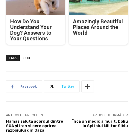
How Do You
Amazingly Beautiful
Understand Your
Places Around the
Dog? Answers to
World
Your Questions
TAGS
CUB
Facebook
Twitter
ARTICOLUL PRECEDENT
ARTICOLUL URMĂTOR
Hamas salută acordul dintre
Încă un medic a murit. Doliu
SUA și Iran și cere oprirea
la Spitalul Militar Sibiu
războiului din Gaza