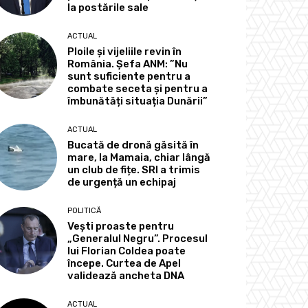
la postările sale
ACTUAL
Ploile și vijeliile revin în
România. Șefa ANM: ”Nu
sunt suficiente pentru a
combate seceta și pentru a
îmbunătăți situația Dunării”
ACTUAL
Bucată de dronă găsită în
mare, la Mamaia, chiar lângă
un club de fițe. SRI a trimis
de urgență un echipaj
POLITICĂ
Vești proaste pentru
„Generalul Negru”. Procesul
lui Florian Coldea poate
începe. Curtea de Apel
validează ancheta DNA
ACTUAL