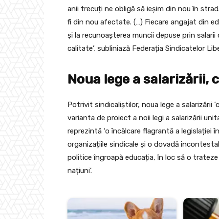
anii trecuți ne obligă să ieșim din nou în stra
fi din nou afectate. (…) Fiecare angajat din e
și la recunoașterea muncii depuse prin salarii 
calitate’, subliniază Federația Sindicatelor Li
Noua lege a salarizării, c
Potrivit sindicaliștilor, noua lege a salarizării
varianta de proiect a noii legi a salarizării unita
reprezintă ‘o încălcare flagrantă a legislație
organizațiile sindicale și o dovadă incontesta
politice îngroapă educația, în loc să o tratez
națiuni’.