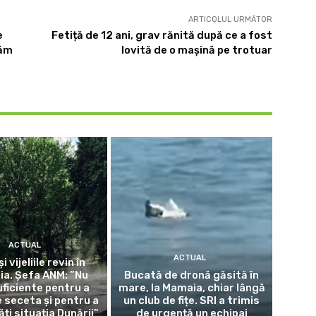
ARTICOLUL URMĂTOR
e
Fetiță de 12 ani, grav rănită după ce a fost
uăm
lovită de o mașină pe trotuar
ACTUAL
ACTUAL
și vijeliile revin în
a. Șefa ANM: ”Nu
Bucată de dronă găsită în
uficiente pentru a
mare, la Mamaia, chiar lângă
seceta și pentru a
un club de fițe. SRI a trimis
ți situația Dunării”
de urgență un echipaj