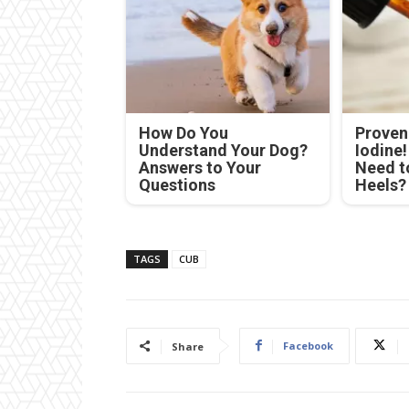
How Do You
Proven 
Understand Your Dog?
Iodine
Answers to Your
Need t
Questions
Heels?
TAGS
CUB
Facebook
Share