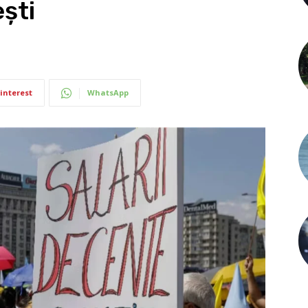
ști
interest
WhatsApp