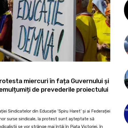
protesta miercuri în fața Guvernului și
emulțumiți de prevederile proiectului
ei Sindicatelor din Educație ‘Spiru Haret’ și ai Federației
nor surse sindicale, la protest sunt așteptate să
caliștii se vor strânge mai întâi în Piața Victoriei, în