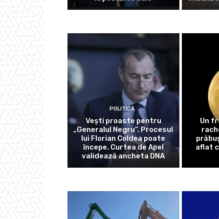
POLITICĂ
Vești proaste pentru
Un f
„Generalul Negru”. Procesul
rach
lui Florian Coldea poate
prăbuș
începe. Curtea de Apel
aflat 
validează ancheta DNA