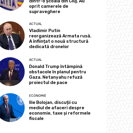
dintr-o școală din Cluj. Au
oprit camerele de
supraveghere
ACTUAL
Vladimir Putin
reorganizează Armata rusă.
A înființat o nouă structură
dedicată dronelor
ACTUAL
Donald Trump întâmpină
obstacole în planul pentru
Gaza. Netanyahu refuză
proiectul de pace
ECONOMIE
Ilie Bolojan, discuții cu
mediul de afaceri despre
economie, taxe și reformele
fiscale