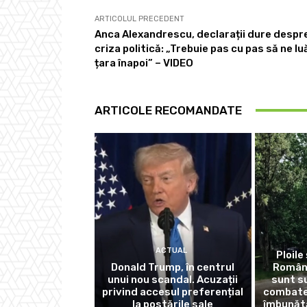
ARTICOLUL PRECEDENT
Anca Alexandrescu, declarații dure despr
criza politică: „Trebuie pas cu pas să ne l
țara înapoi” – VIDEO
ARTICOLE RECOMANDATE
ACTUAL
Ploile 
Donald Trump, în centrul
Români
unui nou scandal. Acuzații
sunt s
privind accesul preferențial
combate 
la postările sale
îmbunătă