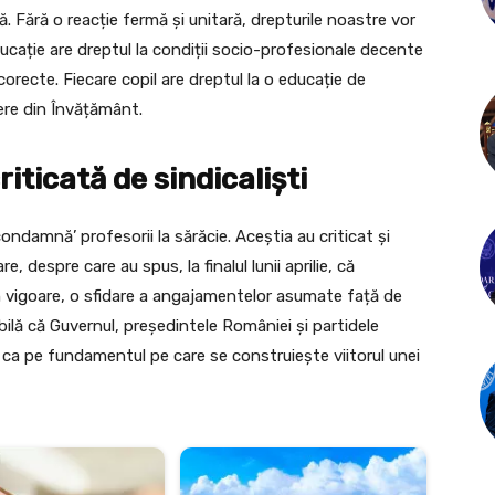
dă. Fără o reacție fermă și unitară, drepturile noastre vor
ducație are dreptul la condiții socio-profesionale decente
corecte. Fiecare copil are dreptul la o educație de
bere din Învățământ.
riticată de sindicaliști
 ‘condamnă’ profesorii la sărăcie. Aceștia au criticat și
re, despre care au spus, la finalul lunii aprilie, că
i în vigoare, o sfidare a angajamentelor asumate față de
bilă că Guvernul, președintele României și partidele
e ca pe fundamentul pe care se construiește viitorul unei