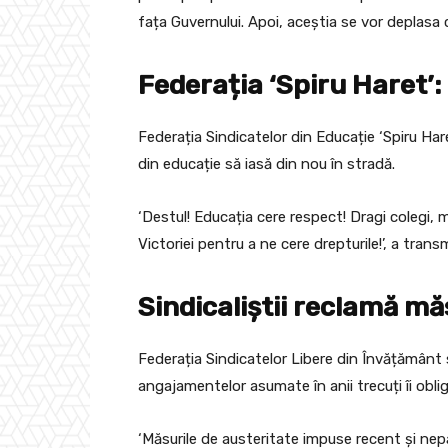
fața Guvernului. Apoi, aceștia se vor deplasa
Federația ‘Spiru Haret’:
Federația Sindicatelor din Educație ‘Spiru Har
din educație să iasă din nou în stradă.
‘Destul! Educația cere respect! Dragi colegi, 
Victoriei pentru a ne cere drepturile!’, a trans
Sindicaliștii reclamă mă
Federația Sindicatelor Libere din Învățământ 
angajamentelor asumate în anii trecuți îi obli
‘Măsurile de austeritate impuse recent și ne