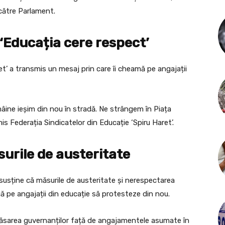
 către Parlament.
 ‘Educația cere respect’
et’ a transmis un mesaj prin care îi cheamă pe angajații
mâine ieșim din nou în stradă. Ne strângem în Piața
mis Federația Sindicatelor din Educație ‘Spiru Haret’.
surile de austeritate
susține că măsurile de austeritate și nerespectarea
gă pe angajații din educație să protesteze din nou.
păsarea guvernanților față de angajamentele asumate în