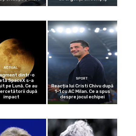
ACTUAL
ragment dintr-o
SPORT
etă SpaceX s-a
it pe Lună. Ce au
Reacția lui Cristi Chivu după
cercetătorii după
1-1 cu AC Milan. Ce a spus
impact
despre jocul echipei