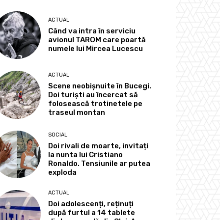
ACTUAL
Când va intra în serviciu
avionul TAROM care poartă
numele lui Mircea Lucescu
ACTUAL
Scene neobișnuite în Bucegi.
Doi turiști au încercat să
folosească trotinetele pe
traseul montan
SOCIAL
Doi rivali de moarte, invitați
la nunta lui Cristiano
Ronaldo. Tensiunile ar putea
exploda
ACTUAL
Doi adolescenți, reținuți
după furtul a 14 tablete