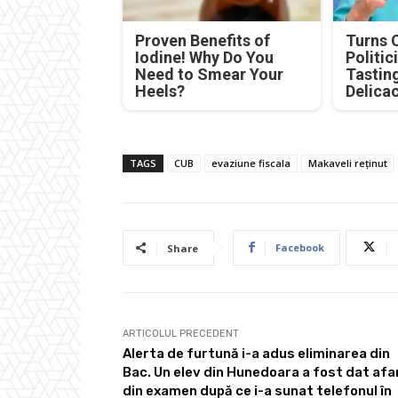
Proven Benefits of
Turns 
Iodine! Why Do You
Politic
Need to Smear Your
Tastin
Heels?
Delica
TAGS
CUB
evaziune fiscala
Makaveli reținut
Facebook
Share
ARTICOLUL PRECEDENT
Alerta de furtună i-a adus eliminarea din
Bac. Un elev din Hunedoara a fost dat afa
din examen după ce i-a sunat telefonul în