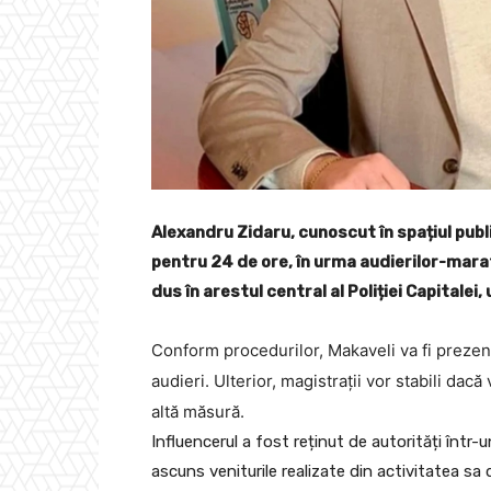
Alexandru Zidaru, cunoscut în spațiul publ
pentru 24 de ore, în urma audierilor-marato
dus în arestul central al Poliției Capitalei
Conform procedurilor, Makaveli va fi prezenta
audieri. Ulterior, magistrații vor stabili dac
altă măsură.
Influencerul a fost reținut de autorități într-u
ascuns veniturile realizate din activitatea sa