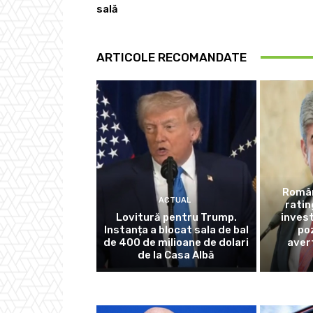
sală
ARTICOLE RECOMANDATE
Român
ACTUAL
rati
Lovitură pentru Trump.
invest
Instanța a blocat sala de bal
poz
de 400 de milioane de dolari
aver
de la Casa Albă