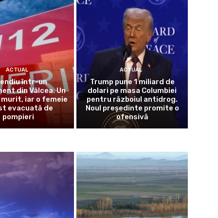
ACTUAL
ACTUAL
cendiu într-un
Trump pune 1 miliard de
ent din Vâlcea. Un
dolari pe masa Columbiei
 murit, iar o femeie
pentru războiul antidrog.
st evacuată de
Noul președinte promite o
pompieri
ofensivă