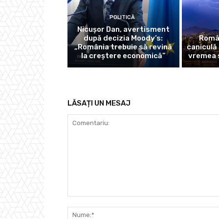
POLITICĂ
Nicușor Dan, avertisment
după decizia Moody’s:
Român
„România trebuie să revină
caniculă 
la creștere economică”
vremea 
LĂSAȚI UN MESAJ
Comentariu: