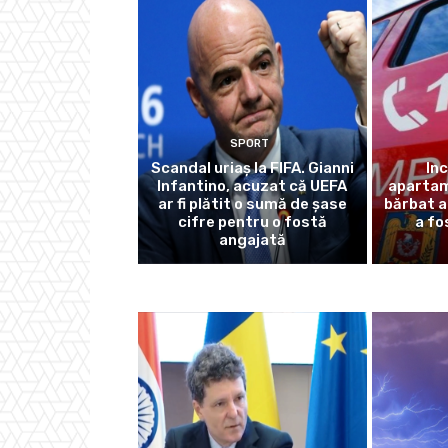
SPORT
Scandal uriaș la FIFA. Gianni
In
Infantino, acuzat că UEFA
apartam
ar fi plătit o sumă de șase
bărbat a
cifre pentru o fostă
a fo
angajată