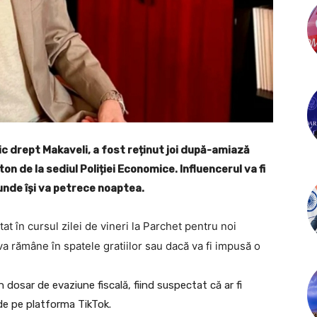
ic drept Makaveli, a fost reținut joi după-amiază
n de la sediul Poliției Economice. Influencerul va fi
, unde își va petrece noaptea.
t în cursul zilei de vineri la Parchet pentru noi
ă va rămâne în spatele gratiilor sau dacă va fi impusă o
n dosar de evaziune fiscală, fiind suspectat că ar fi
 de pe platforma TikTok.