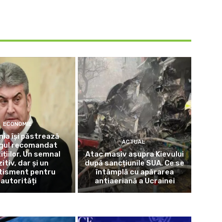
ECONOMIE
ia își păstrează
ACTUAL
ngul recomandat
ițiilor. Un semnal
Atac masiv asupra Kievului
itiv, dar și un
după sancțiunile SUA. Ce se
tisment pentru
întâmplă cu apărarea
autorități
antiaeriană a Ucrainei