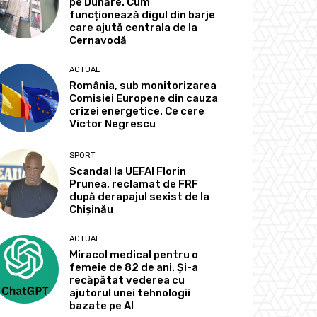
pe Dunăre. Cum
funcționează digul din barje
care ajută centrala de la
Cernavodă
ACTUAL
România, sub monitorizarea
Comisiei Europene din cauza
crizei energetice. Ce cere
Victor Negrescu
SPORT
Scandal la UEFA! Florin
Prunea, reclamat de FRF
după derapajul sexist de la
Chișinău
ACTUAL
Miracol medical pentru o
femeie de 82 de ani. Și-a
recăpătat vederea cu
ajutorul unei tehnologii
bazate pe AI