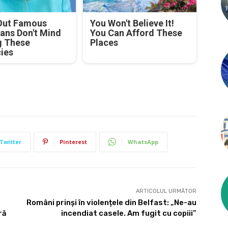
Out Famous
You Won't Believe It!
ians Don't Mind
You Can Afford These
g These
Places
cies
Twitter
Pinterest
WhatsApp
ARTICOLUL URMĂTOR
Români prinși în violențele din Belfast: „Ne-au
ră
incendiat casele. Am fugit cu copiii”