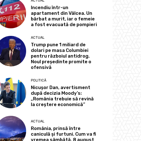
ACTUAL
Incendiu într-un
apartament din Vâlcea. Un
bărbat a murit, iar o femeie
a fost evacuată de pompieri
ACTUAL
Trump pune 1 miliard de
dolari pe masa Columbiei
pentru războiul antidrog.
Noul președinte promite o
ofensivă
POLITICĂ
Nicușor Dan, avertisment
după decizia Moody’s:
„România trebuie să revină
la creștere economică”
ACTUAL
România, prinsă între
caniculă și furtuni. Cum va fi
vremea sâmbătă, 8 august