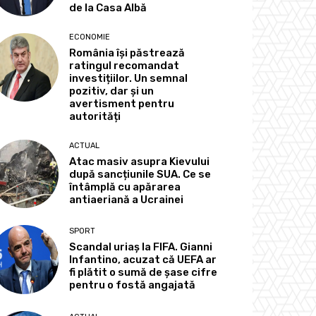
de la Casa Albă
ECONOMIE
România își păstrează
ratingul recomandat
investițiilor. Un semnal
pozitiv, dar și un
avertisment pentru
autorități
ACTUAL
Atac masiv asupra Kievului
după sancțiunile SUA. Ce se
întâmplă cu apărarea
antiaeriană a Ucrainei
SPORT
Scandal uriaș la FIFA. Gianni
Infantino, acuzat că UEFA ar
fi plătit o sumă de șase cifre
pentru o fostă angajată