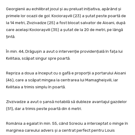
Georgienii au echilibrat jocul și au preluat inițiativa, apărând și
primele lor ocazii de gol. Kociorașvili (23) a șutat peste poartă de
la 14 metri, Zivzivadze (25) a fost blocat salvator de Aioani, după
care același Kociorașvili (35) a șutat de la 20 de metri, pe lângă
țintă.
În min. 44, Drăgușin a avut o intervenție providențială în fața lui
Kvilitaia, scăpat singur spre poartă.
Repriza a doua a început cu o gafă e proporții a portarului Aioani
(46), care a scăpat mingea la centrarea lui Mamagheișvili, iar
Kvilitaia a trimis simplu în poartă.
Zivzivadze a avut o șansă notabilă să dubleze avantajul gazdelor
(51), dar a trimis peste poartă din 6 metri.
România a egalat în min. 55, când Screciu a interceptat o minge în
marginea careului advers și a centrat perfect pentru Louis