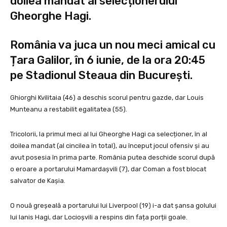
doilea mandat al selecționerului
Gheorghe Hagi.
România va juca un nou meci amical cu
Țara Galilor, în 6 iunie, de la ora 20:45
pe Stadionul Steaua din București.
Ghiorghi Kvilitaia (46) a deschis scorul pentru gazde, dar Louis
Munteanu a restabilit egalitatea (55).
Tricolorii, la primul meci al lui Gheorghe Hagi ca selecționer, în al
doilea mandat (al cincilea în total), au început jocul ofensiv și au
avut posesia în prima parte. România putea deschide scorul după
o eroare a portarului Mamardașvili (7), dar Coman a fost blocat
salvator de Kașia.
O nouă greșeală a portarului lui Liverpool (19) i-a dat șansa golului
lui Ianis Hagi, dar Locioșvili a respins din fața porții goale.