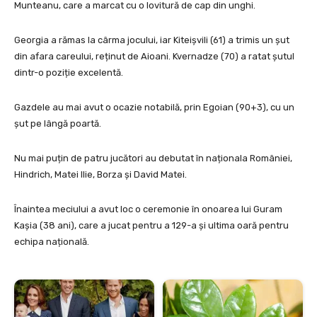
Munteanu, care a marcat cu o lovitură de cap din unghi.
Georgia a rămas la cârma jocului, iar Kiteișvili (61) a trimis un șut
din afara careului, reținut de Aioani. Kvernadze (70) a ratat șutul
dintr-o poziție excelentă.
Gazdele au mai avut o ocazie notabilă, prin Egoian (90+3), cu un
șut pe lângă poartă.
Nu mai puțin de patru jucători au debutat în naționala României,
Hindrich, Matei Ilie, Borza și David Matei.
Înaintea meciului a avut loc o ceremonie în onoarea lui Guram
Kașia (38 ani), care a jucat pentru a 129-a și ultima oară pentru
echipa națională.