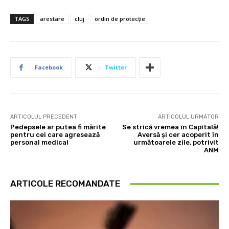
TAGS
arestare
cluj
ordin de protecție
Facebook
Twitter
ARTICOLUL PRECEDENT
ARTICOLUL URMĂTOR
Pedepsele ar putea fi mărite
Se strică vremea în Capitală!
pentru cei care agresează
Aversă și cer acoperit în
personal medical
următoarele zile, potrivit
ANM
ARTICOLE RECOMANDATE