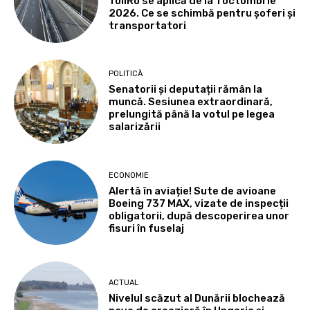
TollRo se aplică de la 1 octombrie
2026. Ce se schimbă pentru șoferi și
transportatori
POLITICĂ
Senatorii și deputații rămân la
muncă. Sesiunea extraordinară,
prelungită până la votul pe legea
salarizării
ECONOMIE
Alertă în aviație! Sute de avioane
Boeing 737 MAX, vizate de inspecții
obligatorii, după descoperirea unor
fisuri în fuselaj
ACTUAL
Nivelul scăzut al Dunării blochează