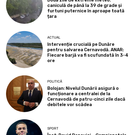
Două zile de extreme meteo:
caniculă de până la 39 de grade și
furtuni puternice în aproape toată
țara
ACTUAL
Intervenție crucială pe Dunăre
pentru salvarea Cernavodă. ANAR:
Fiecare barjă va fi scufundată în 3-4
ore
POLITICĂ
Bolojan: Nivelul Dunării asigură o
funcționare a centralei de la
Cernavodă de patru-cinci zile dacă
debitele vor scădea
SPORT