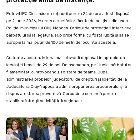
Potrivit IPJ Cluj, măsura reținerii pentru 24 de ore a fost dispusă
pe 2 iunie 2026, în urma cercetărilor făcute de polițiștii din cadrul
Poliției municipiului Cluj-Napoca. Ordinul de protecție îi interzicea
bărbatului să ia legătura, sub orice formă, cu fosta iubită și să se
apropie la mai puțin de 100 de metri de locuința acesteia.
Cu toate acestea, în luna mai, el s-ar fi deplasat în apropierea
locuinței femeii de 29 de ani. De asemenea, pe 1 iunie, bărbatul ar
fi amenințat-o, provocându-i o stare de teamă. După
administrarea probelor, judecătorul de drepturi și libertăți de la
Judecătoria Cluj-Napoca a admis propunerea procurorului și a
dispus arestarea preventivă. Cercetările continuă pentru
stabilirea întregii activități infracționale.