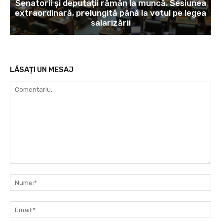
Senatorii și deputații rămân la muncă. Sesiunea
extraordinară, prelungită până la votul pe legea
salarizării
LĂSAȚI UN MESAJ
Comentariu:
Nu
Ema