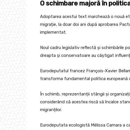
O schimbare majoră în politic
Adoptarea acestui text marchează o nouă etap
migrație, la doar doi ani după aprobarea Pactulu
implementat.
Noul cadru legislativ reflectă și schimbările 
dreapta și conservatoare au câștigat influență 
Eurodeputatul francez François-Xavier Bellam
transforma fundamental politica europeană de
În schimb, reprezentanții stângii și organizații
considerând că acestea riscă să încalce standa
migranților.
Eurodeputata ecologistă Mélissa Camara a calif