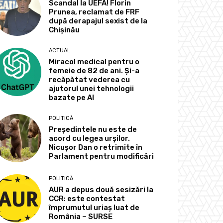
Scandal la UEFA! Florin
Prunea, reclamat de FRF
după derapajul sexist de la
Chișinău
ACTUAL
Miracol medical pentru o
femeie de 82 de ani. Și-a
recăpătat vederea cu
ajutorul unei tehnologii
bazate pe AI
POLITICĂ
Președintele nu este de
acord cu legea urșilor.
Nicușor Dan o retrimite în
Parlament pentru modificări
POLITICĂ
AUR a depus două sesizări la
CCR: este contestat
împrumutul uriaș luat de
România – SURSE