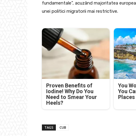
fundamentale”, acuzând majoritatea europeană
unei politici migratorii mai restrictive.
Proven Benefits of
You Won
Iodine! Why Do You
You Ca
Need to Smear Your
Places
Heels?
TAGS
CUB