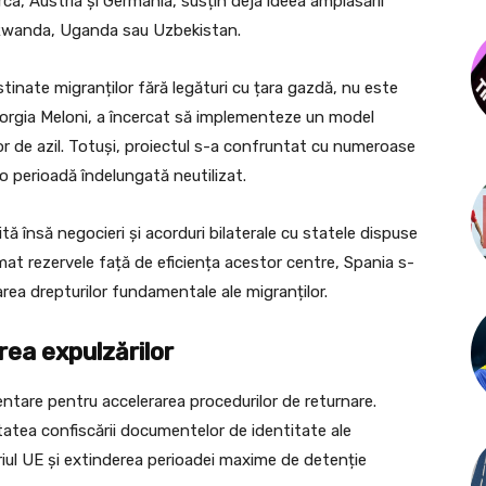
ca, Austria și Germania, susțin deja ideea amplasării
 Rwanda, Uganda sau Uzbekistan.
tinate migranților fără legături cu țara gazdă, nu este
Giorgia Meloni, a încercat să implementeze un model
ilor de azil. Totuși, proiectul s-a confruntat cu numeroase
 o perioadă îndelungată neutilizat.
tă însă negocieri și acorduri bilaterale cu statele dispuse
mat rezervele față de eficiența acestor centre, Spania s-
rea drepturilor fundamentale ale migranților.
rea expulzărilor
ntare pentru accelerarea procedurilor de returnare.
tatea confiscării documentelor de identitate ale
riul UE și extinderea perioadei maxime de detenție