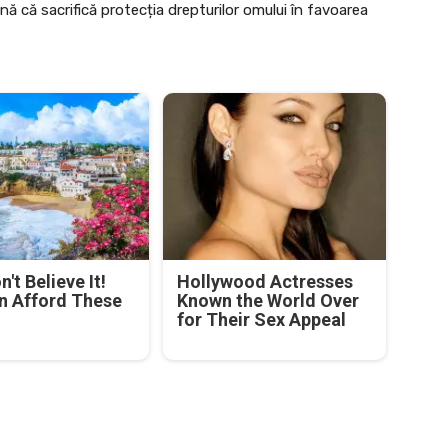
 că sacrifică protecția drepturilor omului în favoarea
't Believe It!
Hollywood Actresses
n Afford These
Known the World Over
for Their Sex Appeal