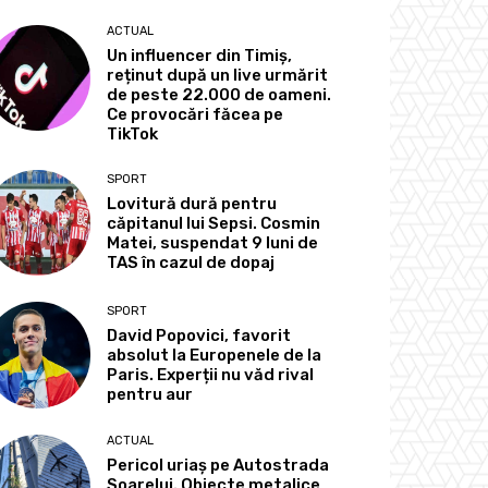
ACTUAL
Un influencer din Timiș,
reținut după un live urmărit
de peste 22.000 de oameni.
Ce provocări făcea pe
TikTok
SPORT
Lovitură dură pentru
căpitanul lui Sepsi. Cosmin
Matei, suspendat 9 luni de
TAS în cazul de dopaj
SPORT
David Popovici, favorit
absolut la Europenele de la
Paris. Experții nu văd rival
pentru aur
ACTUAL
Pericol uriaș pe Autostrada
Soarelui. Obiecte metalice