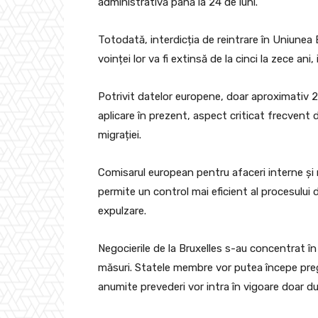
administrativă până la 24 de luni.
Totodată, interdicția de reintrare în Uniune
voinței lor va fi extinsă de la cinci la zece ani
Potrivit datelor europene, doar aproximativ 2
aplicare în prezent, aspect criticat frecvent 
migrației.
Comisarul european pentru afaceri interne și 
permite un control mai eficient al procesului d
expulzare.
Negocierile de la Bruxelles s-au concentrat în
măsuri. Statele membre vor putea începe preg
anumite prevederi vor intra în vigoare doar după