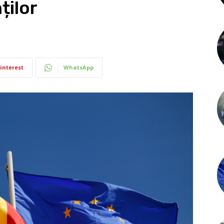
ților
interest
WhatsApp