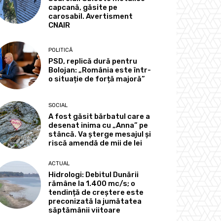
capcană, găsite pe
carosabil. Avertisment
CNAIR
POLITICĂ
PSD, replică dură pentru
Bolojan: „România este într-
o situație de forță majoră”
SOCIAL
A fost găsit bărbatul care a
desenat inima cu „Anna” pe
stâncă. Va șterge mesajul și
riscă amendă de mii de lei
ACTUAL
Hidrologi: Debitul Dunării
rămâne la 1.400 mc/s; o
tendință de creștere este
preconizată la jumătatea
săptămânii viitoare