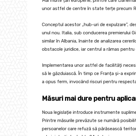
Mai multe țări europene, printre care Danemar
unor astfel de centre în state terțe precum
Conceptul acestor „hub-uri de expulzare”, des
unul nou. Italia, sub conducerea premierului 
similar în Albania, înainte de analizarea cerer
obstacole juridice, iar centrul a rămas pentru
Implementarea unor astfel de facilități necesi
să le găzduiască. În timp ce Franța și-a expri
a opus ferm, invocând riscuri pentru respecta
Măsuri mai dure pentru aplica
Noua legislație introduce instrumente suplime
Printre măsurile prevăzute se numără posibili
persoanelor care refuză să părăsească terito