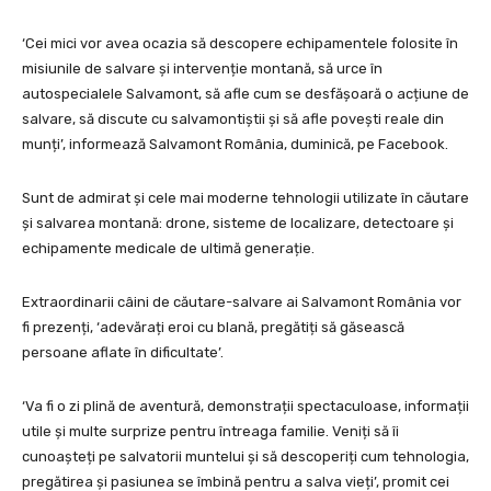
‘Cei mici vor avea ocazia să descopere echipamentele folosite în
misiunile de salvare și intervenție montană, să urce în
autospecialele Salvamont, să afle cum se desfășoară o acțiune de
salvare, să discute cu salvamontiștii și să afle povești reale din
munți’, informează Salvamont România, duminică, pe Facebook.
Sunt de admirat și cele mai moderne tehnologii utilizate în căutare
și salvarea montană: drone, sisteme de localizare, detectoare și
echipamente medicale de ultimă generație.
Extraordinarii câini de căutare-salvare ai Salvamont România vor
fi prezenți, ‘adevărați eroi cu blană, pregătiți să găsească
persoane aflate în dificultate’.
‘Va fi o zi plină de aventură, demonstrații spectaculoase, informații
utile și multe surprize pentru întreaga familie. Veniți să îi
cunoașteți pe salvatorii muntelui și să descoperiți cum tehnologia,
pregătirea și pasiunea se îmbină pentru a salva vieți’, promit cei