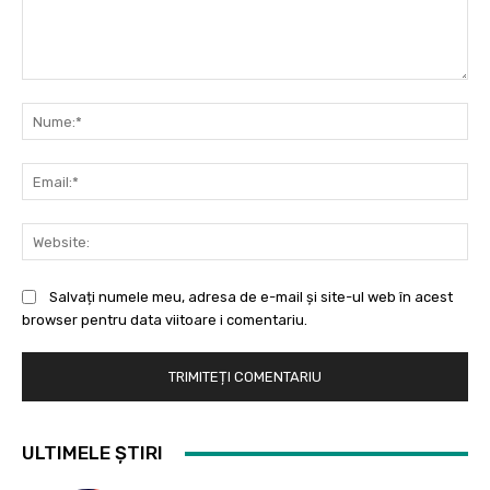
Comentariu:
Nu
Ema
Web
Salvați numele meu, adresa de e-mail și site-ul web în acest
browser pentru data viitoare i comentariu.
ULTIMELE ȘTIRI