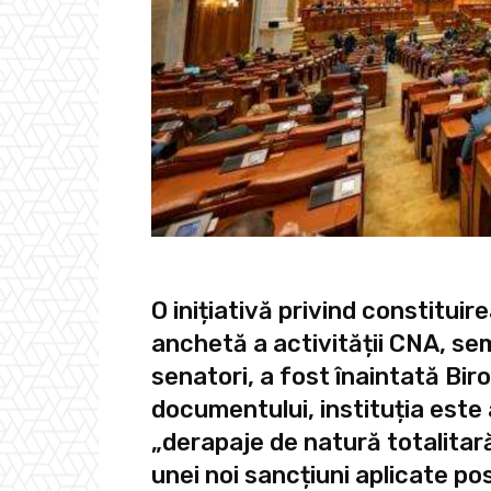
O inițiativă privind constitui
anchetă a activității CNA, se
senatori, a fost înaintată Bir
documentului, instituția este
„derapaje de natură totalitară
unei noi sancțiuni aplicate pos