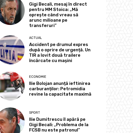
Gigi Becali, mesaj în direct
pentru MM Stoica: „Mă
oprește când vreau să
arunc milioane pe
transferuri”
ACTUAL
Accident pe drumul expres
după o oprire de urgență. Un
TIR a lovit două trailere
încărcate cu mașini
ECONOMIE
Ilie Bolojan anunță ieftinirea
carburanților: Petromidia
revine la capacitate maximă
SPORT
Ilie Dumitrescu îl apără pe
Gigi Becali: „Problema de la
FCSB nu este patronul”