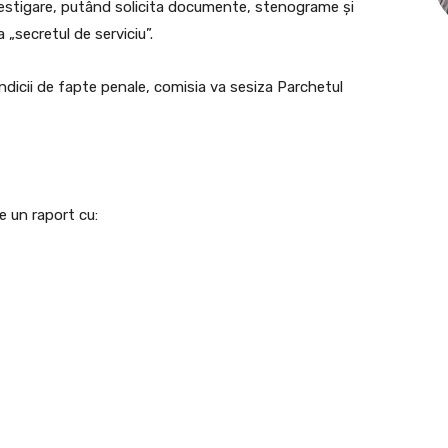
nvestigare, putând solicita documente, stenograme și
a „secretul de serviciu”.
 indicii de fapte penale, comisia va sesiza Parchetul
e un raport cu: