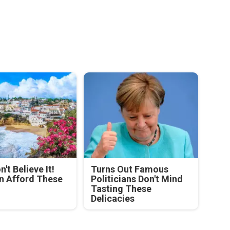
't Believe It!
Turns Out Famous
n Afford These
Politicians Don't Mind
Tasting These
Delicacies