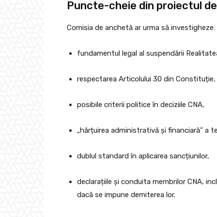
Puncte-cheie din proiectul d
Comisia de anchetă ar urma să investigheze:
fundamentul legal al suspendării Realitate
respectarea Articolului 30 din Constituție,
posibile criterii politice în deciziile CNA,
„hărțuirea administrativă și financiară” a t
dublul standard în aplicarea sancțiunilor,
declarațiile și conduita membrilor CNA, inc
dacă se impune demiterea lor.