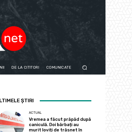
NII
DE LA CITITORI
COMUNICATE
LTIMELE ȘTIRI
ACTUAL
Vremea a făcut prăpăd după
caniculă. Doi bărbați au
murit loviți de trăsnet în