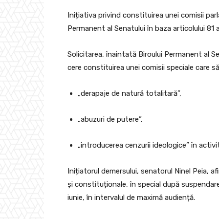
Inițiativa privind constituirea unei comisii p
Permanent al Senatului în baza articolului 81 
Solicitarea, înaintată Biroului Permanent al S
cere constituirea unei comisii speciale care s
„derapaje de natură totalitară”,
„abuzuri de putere”,
„introducerea cenzurii ideologice” în activ
Inițiatorul demersului, senatorul Ninel Peia, af
și constituționale, în special după suspenda
iunie, în intervalul de maximă audiență.