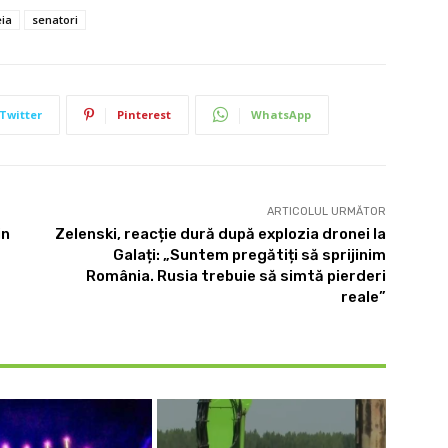
eia
senatori
Twitter
Pinterest
WhatsApp
ARTICOLUL URMĂTOR
in
Zelenski, reacție dură după explozia dronei la
Galați: „Suntem pregătiți să sprijinim
România. Rusia trebuie să simtă pierderi
reale”