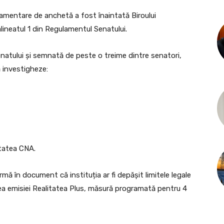
arlamentare de anchetă a fost înaintată Biroului
alineatul 1 din Regulamentul Senatului.
enatului și semnată de peste o treime dintre senatori,
ă investigheze:
itatea CNA.
irmă în document că instituția ar fi depășit limitele legale
rea emisiei Realitatea Plus, măsură programată pentru 4