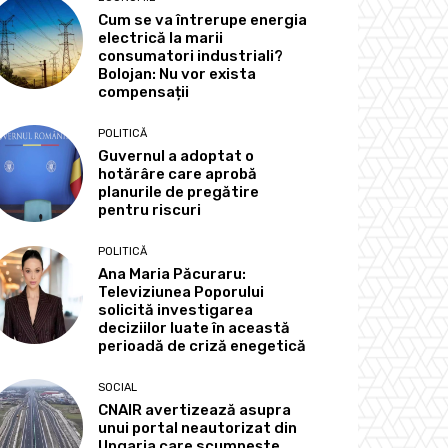
Cum se va întrerupe energia
electrică la marii
consumatori industriali?
Bolojan: Nu vor exista
compensații
POLITICĂ
Guvernul a adoptat o
hotărâre care aprobă
planurile de pregătire
pentru riscuri
POLITICĂ
Ana Maria Păcuraru:
Televiziunea Poporului
solicită investigarea
deciziilor luate în această
perioadă de criză enegetică
SOCIAL
CNAIR avertizează asupra
unui portal neautorizat din
Ungaria care scumpește