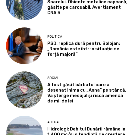
Soarelui. Obiecte metalice capcană,
găsite pe carosabil. Avertisment
CNAIR
POLITICĂ
PSD, replică dură pentru Bolojan:
„România este într-o situație de
forță majoră”
SOCIAL
A fost găsit bărbatul care a
desenat inima cu „Anna” pe stâncă.
Va șterge mesajul și riscă amendă
de mii de lei
ACTUAL
Hidrologi: Debitul Dunării rămâne la
1.400 mc/s; o tendință de creștere