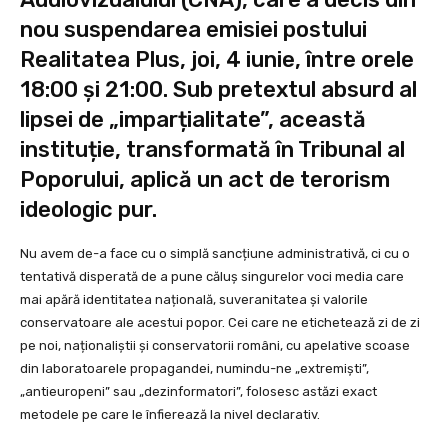
nou suspendarea emisiei postului
Realitatea Plus, joi, 4 iunie, între orele
18:00 și 21:00. Sub pretextul absurd al
lipsei de „imparțialitate”, această
instituție, transformată în Tribunal al
Poporului, aplică un act de terorism
ideologic pur.
Nu avem de-a face cu o simplă sancțiune administrativă, ci cu o
tentativă disperată de a pune căluș singurelor voci media care
mai apără identitatea națională, suveranitatea și valorile
conservatoare ale acestui popor. Cei care ne etichetează zi de zi
pe noi, naționaliștii și conservatorii români, cu apelative scoase
din laboratoarele propagandei, numindu-ne „extremiști”,
„antieuropeni” sau „dezinformatori”, folosesc astăzi exact
metodele pe care le înfierează la nivel declarativ.