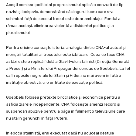
Acești comisari politici ai progresismului aplică o cenzură de tip
nazist și bolșevic, demonstrând că singurul lucru care s-a
schimbat față de secolul trecut este doar ambalajul. Fondul a
rămas același, eliminarea violentă a disidenței politice și a
pluralismului.
Pentru oricine cunoaște istoria, analogia dintre CNA-ul actual și
monștrii totalitari ai trecutului este izbitoare. Ceea ce face CNA
astăzi este o replică fidelă a Glavlit-ului stalinist (Direcția Generală
a Presei) și a Ministerului Propagandei condus de Goebbels. La fel
ca în epocile negre ale lui Stalin și Hitler, nu mai avem în față o
instituție obiectivă, ci o entitate de execuție politică.
Goebbels folosea pretexte birocratice și economice pentru a
asfixia ziarele independente, CNA folosește amenzi record și
suspendări abuzive pentru a băga în faliment o televiziune care
nu stă în genunchi în fața Puterii.
În epoca stalinistă, erai executat dacă nu aduceai destule