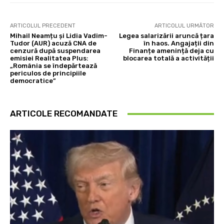
ARTICOLUL PRECEDENT
ARTICOLUL URMĂTOR
Mihail Neamțu și Lidia Vadim-
Legea salarizării aruncă țara
Tudor (AUR) acuză CNA de
în haos. Angajații din
cenzură după suspendarea
Finanțe amenință deja cu
emisiei Realitatea Plus:
blocarea totală a activității
„România se îndepărtează
periculos de principiile
democratice”
ARTICOLE RECOMANDATE