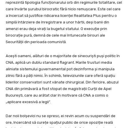
reprezintă tipologia funcționarului orb din regimurile totalitare, cel
care învârte șurubul birocratic fără nicio remușcare. Este cel care
a încercat să justifice ridicarea licenței Realitatea Plus pentru o
simplă întârziere de înregistrare a unor hârtii, deși banii din
amenzi erau deja virați la bugetul statului. O execuție prin
birocrație pură, demnă de cele mai întunecate birouri ale
Securității din perioada comunistă.
Acești oameni, alături de o majoritate de sinecuriști puși politic în
CNA, aplică un dublu standard flagrant. Marile trusturi media
aliniate sistemului guvernamental pot dezinforma și manipula
zilnic fără a păți nimic. În schimb, televiziunile care oferă spațiu
liderilor conservatori sunt vânate chirurgical. Din fericire, abuzul
CNA din primăvară a fost stopat de magistrații Curții de Apel
București, care au arătat clar în motivare că CNA a comis o
„aplicare excesivă a legii”.
Dar noii bolșevici nu se opresc, ei revin acum cu suspendări de
ore, încercând să curețe spațiul public de orice opoziție reală