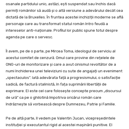
osanale partidului unic, astăzi, ești suspendat sau închis dacă
permiți românilor să audă și o altă versiune a adevărului decât cea
dictată de la Bruxelles. În fruntea acestei inchiziții moderne se află
personaje care au transformat statul român întro feudă a
intereselor anti-naționale. Profilul lor public spune totul despre
agenda pe care o servesc.
Îl avem, pe de o parte, pe Mircea Toma, ideologul de serviciu al
acestui comitet de cenzură. Omul care provine din rețelele de
ONG-uri de monitorizare și care a avut cinismul revoltător de a
numi închiderea unei televiziuni cu sute de angajați un eveniment
„spectaculos”. Iată adevărata față a progresismului, o satisfacție
sadică, de factură stalinistă, în fața suprimării libertății de
exprimare. El este cel care folosește concepte precum „discursul
de ură” ca pe o ghilotină împotriva oricărui român care
îndrăznește să vorbească despre Dumnezeu, Patrie și Familie.
Pe de altă parte, îl vedem pe Valentin Jucan, vicepreședintele
instituției și executantul rigid al acestei mașinării punitive. El