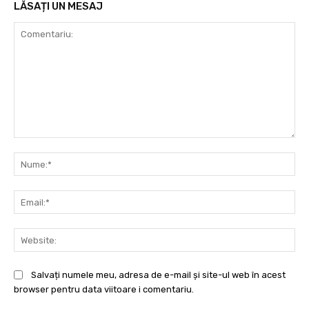
LĂSAȚI UN MESAJ
Comentariu:
Nu
Ema
Web
Salvați numele meu, adresa de e-mail și site-ul web în acest
browser pentru data viitoare i comentariu.