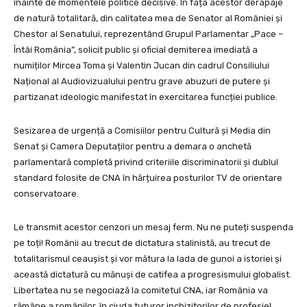
înainte de momentele politice decisive. În fața acestor derapaje
de natură totalitară, din calitatea mea de Senator al României și
Chestor al Senatului, reprezentând Grupul Parlamentar „Pace –
Întâi România”, solicit public și oficial demiterea imediată a
numiților Mircea Toma și Valentin Jucan din cadrul Consiliului
Național al Audiovizualului pentru grave abuzuri de putere și
partizanat ideologic manifestat în exercitarea funcției publice.
Sesizarea de urgență a Comisiilor pentru Cultură și Media din
Senat și Camera Deputaților pentru a demara o anchetă
parlamentară completă privind criteriile discriminatorii și dublul
standard folosite de CNA în hărțuirea posturilor TV de orientare
conservatoare.
Le transmit acestor cenzori un mesaj ferm. Nu ne puteți suspenda
pe toți! Românii au trecut de dictatura stalinistă, au trecut de
totalitarismul ceaușist și vor mătura la lada de gunoi a istoriei și
această dictatură cu mănuși de catifea a progresismului globalist.
Libertatea nu se negociază la comitetul CNA, iar România va
rămâne a românilor, în ciuda tuturor inchizitorilor de profesie!