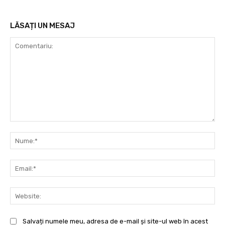
LĂSAȚI UN MESAJ
Comentariu:
Nu
Ema
Web
Salvați numele meu, adresa de e-mail și site-ul web în acest