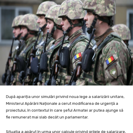
După apariția unor simulări privind noua lege a salarizării unitare,
Ministerul Apărării Naționale a cerut modificarea de urgență a
proiectului, în contextul în care șeful Armatei ar putea ajunge să
fie remunerat mai slab decât un parlamentar.
Situația a apărut în urma unor calcule privind grilele de salarizare,