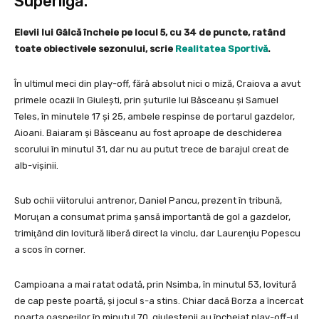
Superligă.
Elevii lui Gâlcă încheie pe locul 5, cu 34 de puncte, ratând
toate obiectivele sezonului, scrie
Realitatea Sportivă
.
În ultimul meci din play-off, fără absolut nici o miză, Craiova a avut
primele ocazii în Giuleşti, prin şuturile lui Băsceanu şi Samuel
Teles, în minutele 17 şi 25, ambele respinse de portarul gazdelor,
Aioani. Baiaram şi Băsceanu au fost aproape de deschiderea
scorului în minutul 31, dar nu au putut trece de barajul creat de
alb-vişinii.
Sub ochii viitorului antrenor, Daniel Pancu, prezent în tribună,
Moruţan a consumat prima şansă importantă de gol a gazdelor,
trimiţând din lovitură liberă direct la vinclu, dar Laurenţiu Popescu
a scos în corner.
Campioana a mai ratat odată, prin Nsimba, în minutul 53, lovitură
de cap peste poartă, şi jocul s-a stins. Chiar dacă Borza a încercat
poarta oaspeţilor în minutul 70, giuleştenii au încheiat play-off-ul