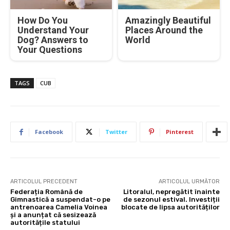
How Do You
Amazingly Beautiful
Understand Your
Places Around the
Dog? Answers to
World
Your Questions
TAGS
CUB
Facebook
Twitter
Pinterest
ARTICOLUL PRECEDENT
ARTICOLUL URMĂTOR
Federația Română de
Litoralul, nepregătit înainte
Gimnastică a suspendat-o pe
de sezonul estival. Investiții
antrenoarea Camelia Voinea
blocate de lipsa autorităților
și a anunțat că sesizează
autoritățile statului