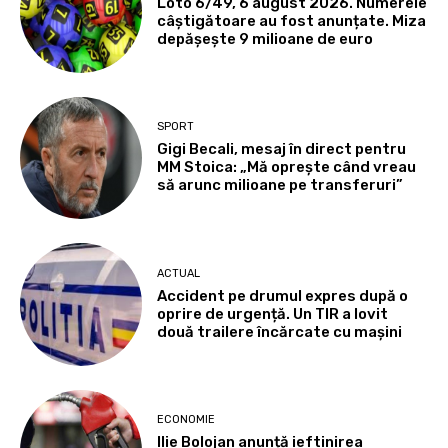
Loto 6/49, 6 august 2026. Numerele
câștigătoare au fost anunțate. Miza
depășește 9 milioane de euro
SPORT
Gigi Becali, mesaj în direct pentru
MM Stoica: „Mă oprește când vreau
să arunc milioane pe transferuri”
ACTUAL
Accident pe drumul expres după o
oprire de urgență. Un TIR a lovit
două trailere încărcate cu mașini
ECONOMIE
Ilie Bolojan anunță ieftinirea