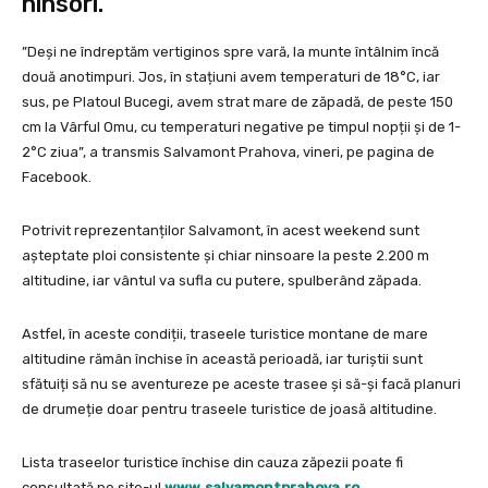
ninsori.
”Deși ne îndreptăm vertiginos spre vară, la munte întâlnim încă
două anotimpuri. Jos, în stațiuni avem temperaturi de 18°C, iar
sus, pe Platoul Bucegi, avem strat mare de zăpadă, de peste 150
cm la Vârful Omu, cu temperaturi negative pe timpul nopții și de 1-
2°C ziua”, a transmis Salvamont Prahova, vineri, pe pagina de
Facebook.
Potrivit reprezentanților Salvamont, în acest weekend sunt
așteptate ploi consistente și chiar ninsoare la peste 2.200 m
altitudine, iar vântul va sufla cu putere, spulberând zăpada.
Astfel, în aceste condiții, traseele turistice montane de mare
altitudine rămân închise în această perioadă, iar turiștii sunt
sfătuiți să nu se aventureze pe aceste trasee și să-și facă planuri
de drumeție doar pentru traseele turistice de joasă altitudine.
Lista traseelor turistice închise din cauza zăpezii poate fi
consultată pe site-ul
www.salvamontprahova.ro.