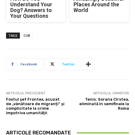
Understand Your
Places Around the
Dog? Answers to
World
Your Questions
TAGS
CUB
Facebook
Twitter
ARTICOLUL PRECEDENT
ARTICOLUL URMĂTOR
Fostul șef Frontex, acuzat
Tenis: Sorana Cîrstea,
de „vânătoare de migranți” și
eliminată în semifinale la
complicitate la crime
Roma
împotriva umanității
ARTICOLE RECOMANDATE