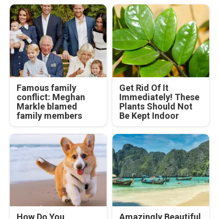
Famous family
Get Rid Of It
conflict: Meghan
Immediately! These
Markle blamed
Plants Should Not
family members
Be Kept Indoor
How Do You
Amazingly Beautiful