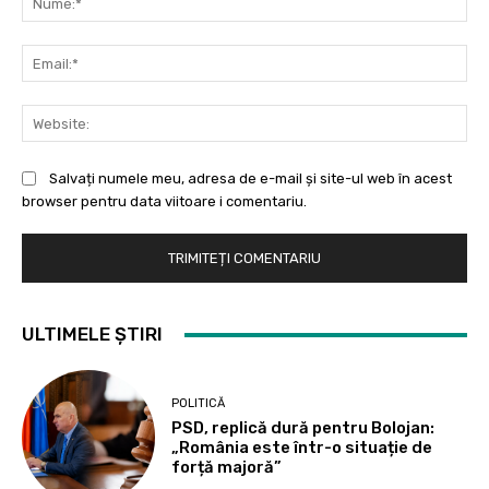
Ema
Web
Salvați numele meu, adresa de e-mail și site-ul web în acest
browser pentru data viitoare i comentariu.
ULTIMELE ȘTIRI
POLITICĂ
PSD, replică dură pentru Bolojan:
„România este într-o situație de
forță majoră”