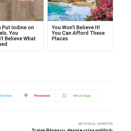
Put Iodine on
You Won't Believe It!
els. You
You Can Afford These
't Believe What
Places
ned
Twitter
Pinterest
WhatsApp
ARTICOLUL URMĂTOR
Traian Băsescu, despre criza politică: