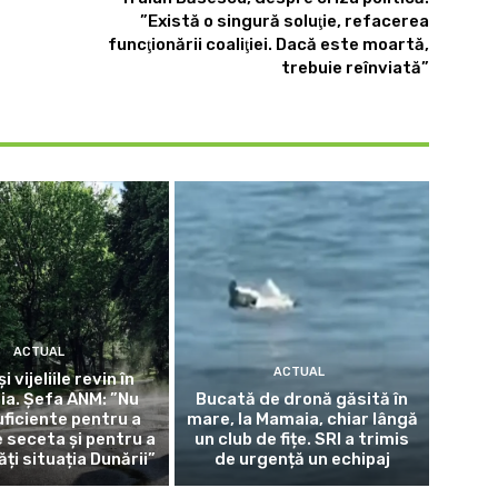
”Există o singură soluţie, refacerea
funcţionării coaliţiei. Dacă este moartă,
trebuie reînviată”
ACTUAL
ACTUAL
și vijeliile revin în
a. Șefa ANM: ”Nu
Bucată de dronă găsită în
uficiente pentru a
mare, la Mamaia, chiar lângă
seceta și pentru a
un club de fițe. SRI a trimis
ți situația Dunării”
de urgență un echipaj