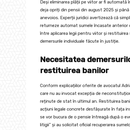
Deși eliminarea plății pe viitor ar fi automată 
deja opriți din pensii din august 2025 și pân
anevoios. Experții juridici avertizează că simp
returneze automat sumele încasate anterior c
între aplicarea legii pentru viitor și restitui
demersurile individuale făcute în justiție.
Necesitatea demersurilo
restituirea banilor
Conform explicațiilor oferite de avocatul Adri
care nu au invocat excepția de neconstituțional
reținute de stat în ultimul an. Restituirea ban
acțiuni legale concrete desfășurate în fața in
se vor bucura de o pensie întreagă după o ev
litigii” și au solicitat oficial recuperarea su