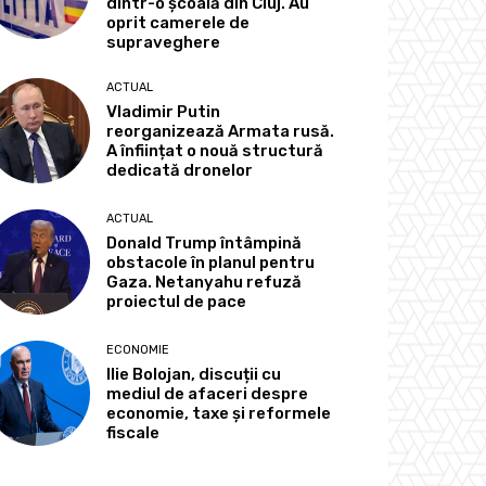
dintr-o școală din Cluj. Au
oprit camerele de
supraveghere
ACTUAL
Vladimir Putin
reorganizează Armata rusă.
A înființat o nouă structură
dedicată dronelor
ACTUAL
Donald Trump întâmpină
obstacole în planul pentru
Gaza. Netanyahu refuză
proiectul de pace
ECONOMIE
Ilie Bolojan, discuții cu
mediul de afaceri despre
economie, taxe și reformele
fiscale