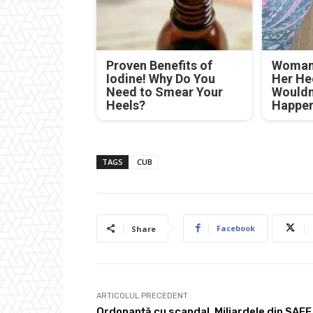
Proven Benefits of
Woman 
Iodine! Why Do You
Her He
Need to Smear Your
Wouldn
Heels?
Happe
TAGS
CUB
Facebook
Share
ARTICOLUL PRECEDENT
Ordonanță cu scandal. Miliardele din SAFE