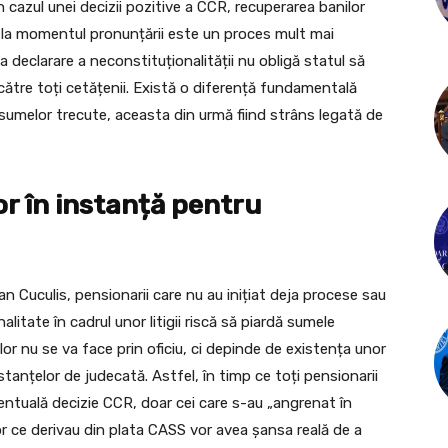
în cazul unei decizii pozitive a CCR, recuperarea banilor
ă la momentul pronunțării este un proces mult mai
la declarare a neconstituționalității nu obligă statul să
ătre toți cetățenii. Există o diferență fundamentală
rea sumelor trecute, aceasta din urmă fiind strâns legată de
r în instanță pentru
an Cuculis, pensionarii care nu au inițiat deja procese sau
itate în cadrul unor litigii riscă să piardă sumele
ilor nu se va face prin oficiu, ci depinde de existența unor
stanțelor de judecată. Astfel, în timp ce toți pensionarii
entuală decizie CCR, doar cei care s-au „angrenat în
melor ce derivau din plata CASS vor avea șansa reală de a