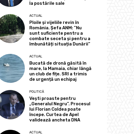
la postările sale
ACTUAL
Ploile și vijeliile revin în
România. Șefa ANM: ”Nu
sunt suficiente pentru a
combate seceta și pentru a
îmbunătăți situația Dunării”
ACTUAL
Bucată de dronă găsită în
mare, la Mamaia, chiar lângă
un club de fițe. SRI a trimis
de urgență un echipaj
POLITICĂ
Vești proaste pentru
„Generalul Negru”. Procesul
lui Florian Coldea poate
începe. Curtea de Apel
validează ancheta DNA
ACTUAL