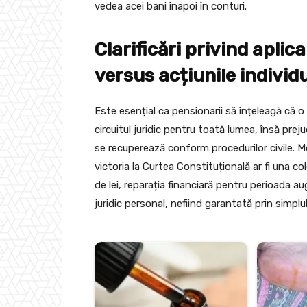
vedea acei bani înapoi în conturi.
Clarificări privind aplica
versus acțiunile individ
Este esențial ca pensionarii să înțeleagă că o
circuitul juridic pentru toată lumea, însă preju
se recuperează conform procedurilor civile. Me
victoria la Curtea Constituțională ar fi una c
de lei, reparația financiară pentru perioada
juridic personal, nefiind garantată prin simplu