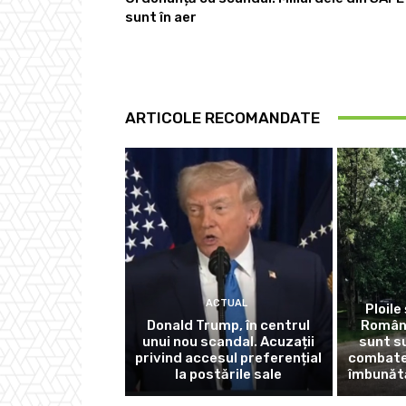
sunt în aer
ARTICOLE RECOMANDATE
ACTUAL
Ploile 
Donald Trump, în centrul
Români
unui nou scandal. Acuzații
sunt s
privind accesul preferențial
combate 
la postările sale
îmbunătă