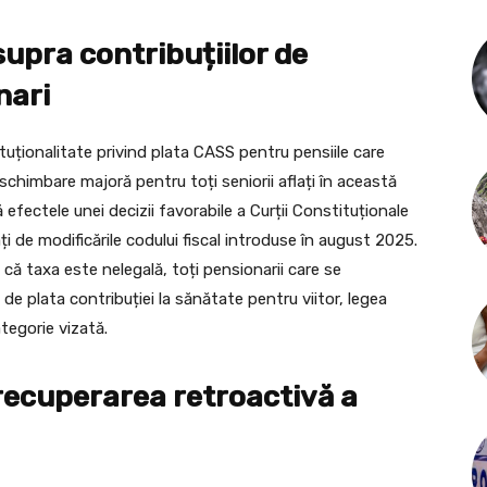
upra contribuțiilor de
nari
uționalitate privind plata CASS pentru pensiile care
schimbare majoră pentru toți seniorii aflați în această
ă efectele unei decizii favorabile a Curții Constituționale
ți de modificările codului fiscal introduse în august 2025.
că taxa este nelegală, toți pensionarii care se
 de plata contribuției la sănătate pentru viitor, legea
tegorie vizată.
recuperarea retroactivă a