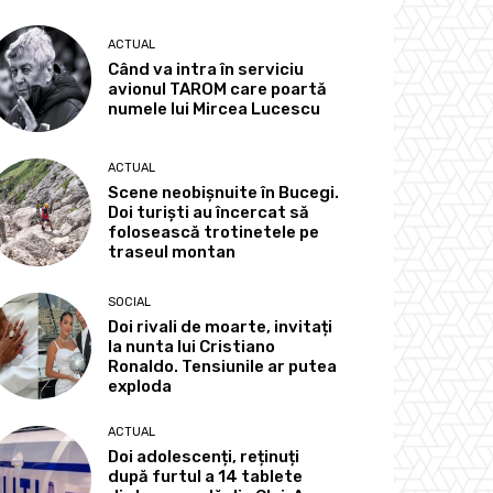
ACTUAL
Când va intra în serviciu
avionul TAROM care poartă
numele lui Mircea Lucescu
ACTUAL
Scene neobișnuite în Bucegi.
Doi turiști au încercat să
folosească trotinetele pe
traseul montan
SOCIAL
Doi rivali de moarte, invitați
la nunta lui Cristiano
Ronaldo. Tensiunile ar putea
exploda
ACTUAL
Doi adolescenți, reținuți
după furtul a 14 tablete