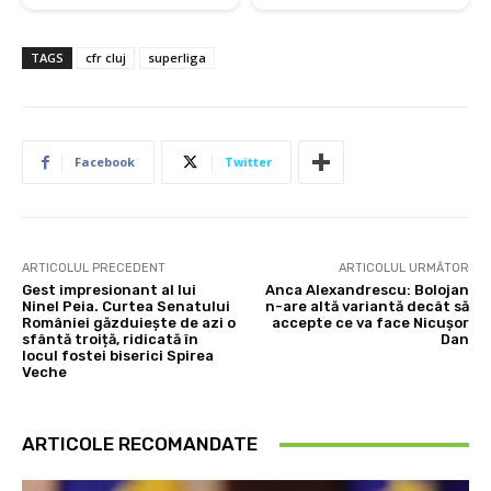
TAGS
cfr cluj
superliga
Facebook
Twitter
ARTICOLUL PRECEDENT
ARTICOLUL URMĂTOR
Gest impresionant al lui
Anca Alexandrescu: Bolojan
Ninel Peia. Curtea Senatului
n-are altă variantă decât să
României găzduiește de azi o
accepte ce va face Nicușor
sfântă troiță, ridicată în
Dan
locul fostei biserici Spirea
Veche
ARTICOLE RECOMANDATE