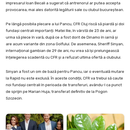
impresarul Ioan Becali a sugerat că antrenorul ar putea accepta
provocarea, mai ales datorită legăturii sale cu clubul bucureștean.
Pe lângă posibila plecare a lui Pancu, CFR Cluj riscă să piardă și doi
fundași centrali importanți. Matei Ilie, în vârstă de 23 de ani, ar
urma să plece în vară, după ce a fost dorit de Dinamo în iarnă și
are acum variante din zona Golfului. De asemenea, Sheriff Sinyan,
internațional gambian de 29 de ani, nu vrea să își prelungească
înțelegerea scadentă cu CFR și a refuzat ultima ofertă a clubului.
Sinyan a fost un om de bază pentru Pancu, iar o eventuală mutare
la Rapid nu este exclusă. În aceste condiții, CFR va trebui să caute
noi fundași centrali în perioada de transferuri, avându-l ca punct
de sprijin pe Marian Huja, transferat definitiv de la Pogon
Szczecin.