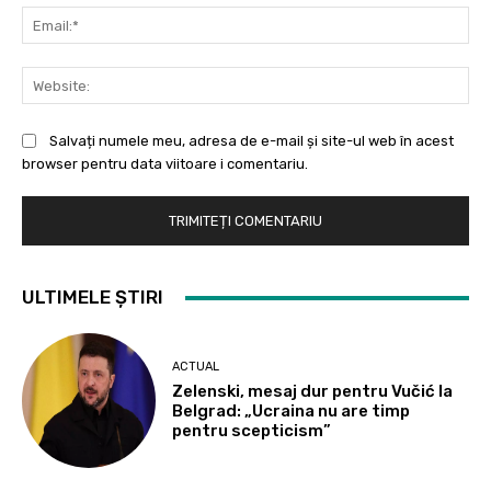
Ema
Web
Salvați numele meu, adresa de e-mail și site-ul web în acest
browser pentru data viitoare i comentariu.
ULTIMELE ȘTIRI
ACTUAL
Zelenski, mesaj dur pentru Vučić la
Belgrad: „Ucraina nu are timp
pentru scepticism”