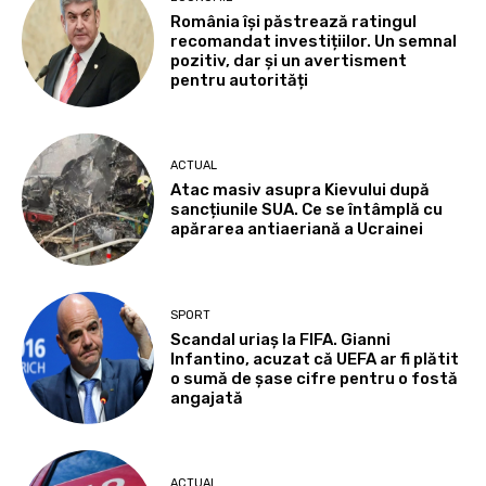
România își păstrează ratingul
recomandat investițiilor. Un semnal
pozitiv, dar și un avertisment
pentru autorități
ACTUAL
Atac masiv asupra Kievului după
sancțiunile SUA. Ce se întâmplă cu
apărarea antiaeriană a Ucrainei
SPORT
Scandal uriaș la FIFA. Gianni
Infantino, acuzat că UEFA ar fi plătit
o sumă de șase cifre pentru o fostă
angajată
ACTUAL