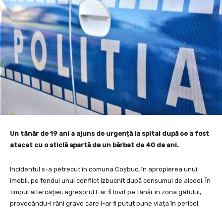
Un tânăr de 19 ani a ajuns de urgență la spital după ce a fost
atacat cu o sticlă spartă de un bărbat de 40 de ani.
Incidentul s-a petrecut în comuna Coșbuc, în apropierea unui
imobil, pe fondul unui conflict izbucnit după consumul de alcool. În
timpul altercației, agresorul l-ar fi lovit pe tânăr în zona gâtului,
provocându-i răni grave care i-ar fi putut pune viața în pericol.