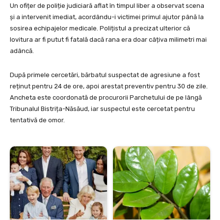
Un ofițer de poliție judiciară aflat în timpul liber a observat scena
și a intervenit imediat, acordându-i victimei primul ajutor până la
sosirea echipajelor medicale. Polițistul a precizat ulterior că
lovitura ar fi putut fi fatală dacă rana era doar câțiva milimetri mai
adâncă.
După primele cercetări, bărbatul suspectat de agresiune a fost
reținut pentru 24 de ore, apoi arestat preventiv pentru 30 de zile.
Ancheta este coordonată de procurorii Parchetului de pe lângă
Tribunalul Bistrița-Năsăud, iar suspectul este cercetat pentru
tentativă de omor.