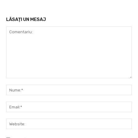
LĂSAȚI UN MESAJ
Comentariu:
Nu
Ema
Web