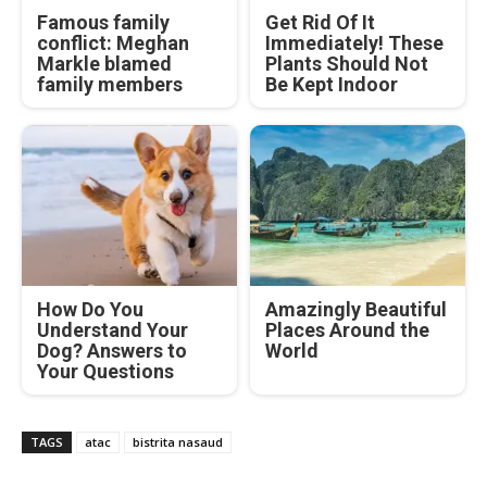
Famous family
Get Rid Of It
conflict: Meghan
Immediately! These
Markle blamed
Plants Should Not
family members
Be Kept Indoor
How Do You
Amazingly Beautiful
Understand Your
Places Around the
Dog? Answers to
World
Your Questions
TAGS
atac
bistrita nasaud