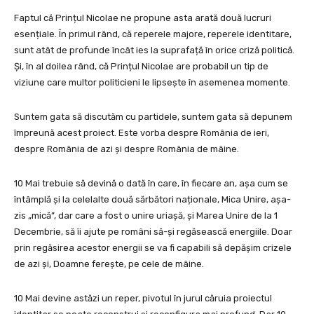
Faptul că Prințul Nicolae ne propune asta arată două lucruri
esențiale. În primul rând, că reperele majore, reperele identitare,
sunt atât de profunde încât ies la suprafață în orice criză politică.
Și, în al doilea rând, că Prințul Nicolae are probabil un tip de
viziune care multor politicieni le lipsește în asemenea momente.
Suntem gata să discutăm cu partidele, suntem gata să depunem
împreună acest proiect. Este vorba despre România de ieri,
despre România de azi și despre România de mâine.
10 Mai trebuie să devină o dată în care, în fiecare an, așa cum se
întâmplă și la celelalte două sărbători naționale, Mica Unire, așa-
zis „mică”, dar care a fost o unire uriașă, și Marea Unire de la 1
Decembrie, să îi ajute pe români să-și regăsească energiile. Doar
prin regăsirea acestor energii se va fi capabili să depășim crizele
de azi și, Doamne ferește, pe cele de mâine.
10 Mai devine astăzi un reper, pivotul în jurul căruia proiectul