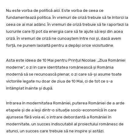
Nu este vorba de politică aici. Este vorba de ceea ce
fundamentează politica. În vremuri de criză trebuie să te întorci la
ceea ce ai mai adânc. În vremuri de criză trebuie să te raportezi la
lucrurile care îți pot da energia care să te ajute să ieși din acea
criză. În vremuri de criză ne cunoaștem între noi și, dacă avem
forță, ne punem laolaltă pentru a depăși orice vicisitudine.
Asta este ideea de 10 Mai pentru Prințul Nicolae: „Ziua României
moderne”, o zi în care identitatea românească și România
modernă să se recunoască plenar, o zi care să-și asume toate
victoriile legate nu doar de ziua de 10 Mai, ci de tot ce s-a
întâmplat înainte și după.
Intrarea în modernitatea României, puterea României de a arde
etapele și de a ieși dintr-o situație socio-economică în care
ajunsese fără voia ei, o intrare debordantă a României în
modernitate, un succes indiscutabil al proiectului românesc de
atunci, un succes care trebuie să ne inspire și astăzi.