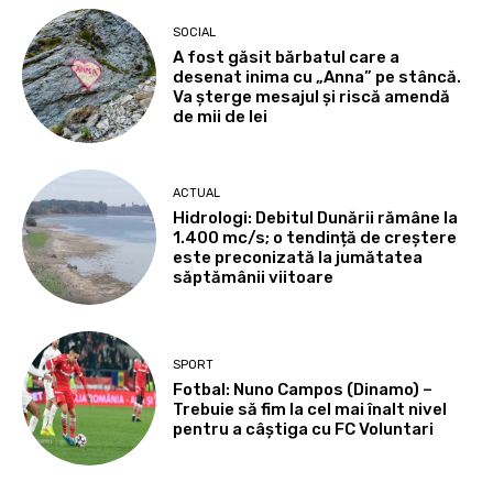
SOCIAL
A fost găsit bărbatul care a
desenat inima cu „Anna” pe stâncă.
Va șterge mesajul și riscă amendă
de mii de lei
ACTUAL
Hidrologi: Debitul Dunării rămâne la
1.400 mc/s; o tendință de creștere
este preconizată la jumătatea
săptămânii viitoare
SPORT
Fotbal: Nuno Campos (Dinamo) –
Trebuie să fim la cel mai înalt nivel
pentru a câștiga cu FC Voluntari