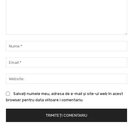
Comentariu:
Nu
Ema
Web
Salvați numele meu, adresa de e-mail și site-ul web în acest
browser pentru data viitoare i comentariu.