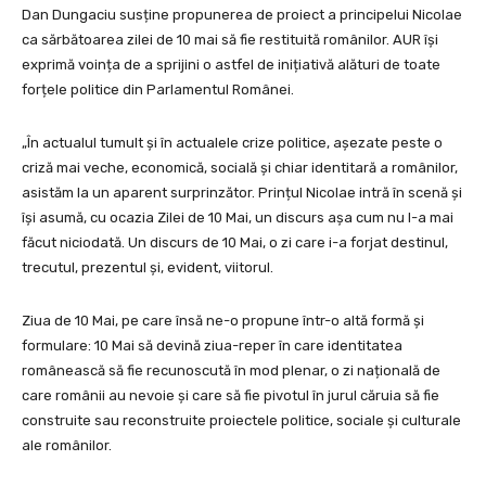
Dan Dungaciu susține propunerea de proiect a principelui Nicolae
ca sărbătoarea zilei de 10 mai să fie restituită românilor. AUR își
exprimă voința de a sprijini o astfel de inițiativă alături de toate
forțele politice din Parlamentul Românei.
„În actualul tumult și în actualele crize politice, așezate peste o
criză mai veche, economică, socială și chiar identitară a românilor,
asistăm la un aparent surprinzător. Prințul Nicolae intră în scenă și
își asumă, cu ocazia Zilei de 10 Mai, un discurs așa cum nu l-a mai
făcut niciodată. Un discurs de 10 Mai, o zi care i-a forjat destinul,
trecutul, prezentul și, evident, viitorul.
Ziua de 10 Mai, pe care însă ne-o propune într-o altă formă și
formulare: 10 Mai să devină ziua-reper în care identitatea
românească să fie recunoscută în mod plenar, o zi națională de
care românii au nevoie și care să fie pivotul în jurul căruia să fie
construite sau reconstruite proiectele politice, sociale și culturale
ale românilor.