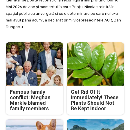
identitar se poate reconstrui și reconfigura mai profund. Dar 10
Mai 2026 devine și momentul în care Prințul Nicolae reintră în
spațiul public cu anvergură și cu o determinare pe care nu le-a
mai avut până acum”, a declarat prim-vicepreședintele AUR, Dan
Dungaciu
Famous family
Get Rid Of It
conflict: Meghan
Immediately! These
Markle blamed
Plants Should Not
family members
Be Kept Indoor