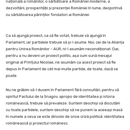
națională a românilor, o sărbătoare a României moderne, a
dezvoltării, prosperității și prezenței României în lume, deopotrivă
cu sărbătoarea părinților fondatori ai României.
Ca să ajungă proiect, ca să fie votat, trebuie să ajungă în
Parlament, iar partidele trebuie să și-l asume. Noi, cei de la Alianța
pentru Unirea Românilor – AUR, ni-l asumăm necondiționat. Dar,
pentru a nu deveni un proiect politic, așa cum sună mesajul
original al Prințului Nicolae, ne asumăm ca acest proiect să fie
depus în Parlament de cât mai multe partide, de toate, dacă se
poate.
Nu ne grăbim să-l ducem în Parlament fără consultări, pentru că
spiritul Pactului de la Snagov, apropo de identitatea și istoria
românească, trebuie să prevaleze. Suntem deschiși să discutăm
cu toate partidele, suntem deschiși să ne punem la aceeași masă
în numele a ceva ce este dincolo de orice criză politică: identitatea
românească și proiectul românesc.