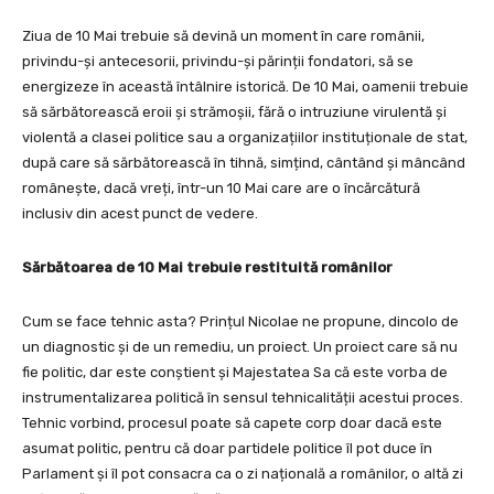
Ziua de 10 Mai trebuie să devină un moment în care românii,
privindu-și antecesorii, privindu-și părinții fondatori, să se
energizeze în această întâlnire istorică. De 10 Mai, oamenii trebuie
să sărbătorească eroii și strămoșii, fără o intruziune virulentă și
violentă a clasei politice sau a organizațiilor instituționale de stat,
după care să sărbătorească în tihnă, simțind, cântând și mâncând
românește, dacă vreți, într-un 10 Mai care are o încărcătură
inclusiv din acest punct de vedere.
Sărbătoarea de 10 Mai trebuie restituită românilor
Cum se face tehnic asta? Prințul Nicolae ne propune, dincolo de
un diagnostic și de un remediu, un proiect. Un proiect care să nu
fie politic, dar este conștient și Majestatea Sa că este vorba de
instrumentalizarea politică în sensul tehnicalității acestui proces.
Tehnic vorbind, procesul poate să capete corp doar dacă este
asumat politic, pentru că doar partidele politice îl pot duce în
Parlament și îl pot consacra ca o zi națională a românilor, o altă zi