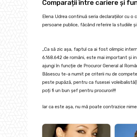
Comparații între cariere și fun
Elena Udrea continuă seria declarațiilor cu o 
persoane publice, făcând referire la studiile și
„Ca să zic așa, faptul ca ai fost olimpic inte
6.168.642 de români, este mai important și inf
ajungi în funcție de Procuror General al Româ
Băsescu te-a numit pe criterii nu de competenț
peste pupăză, pentru ca fusesei voleibalistă(b
poți fi un bun șef pentru procurori!!!
Iar ca este așa, nu mă poate contrazice nimen