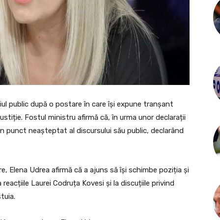
țiul public după o postare în care își expune tranșant
justiție. Fostul ministru afirmă că, în urma unor declarații
un punct neașteptat al discursului său public, declarând
e, Elena Udrea afirmă că a ajuns să își schimbe poziția și
 reacțiile Laurei Codruța Kovesi și la discuțiile privind
tuia.