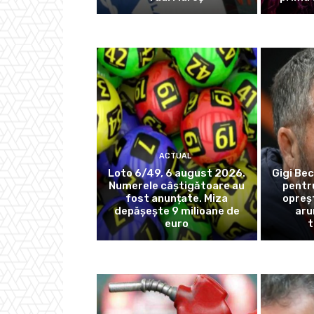
ACTUAL
Loto 6/49, 6 august 2026.
Gigi Bec
Numerele câștigătoare au
pentr
fost anunțate. Miza
opreș
depășește 9 milioane de
aru
euro
t