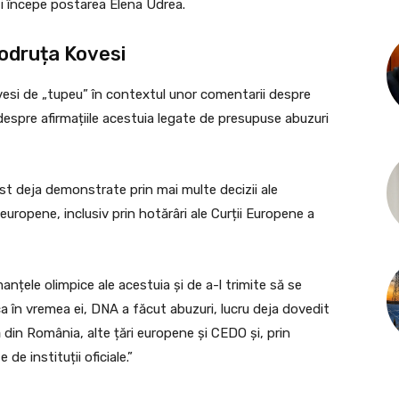
își începe postarea Elena Udrea.
Codruța Kovesi
esi de „tupeu” în contextul unor comentarii despre
despre afirmațiile acestuia legate de presupuse abuzuri
ost deja demonstrate prin mai multe decizii ale
europene, inclusiv prin hotărâri ale Curții Europene a
anțele olimpice ale acestuia și de a-l trimite să se
a în vremea ei, DNA a făcut abuzuri, lucru deja dovedit
ă din România, alte țări europene și CEDO și, prin
e instituții oficiale.”