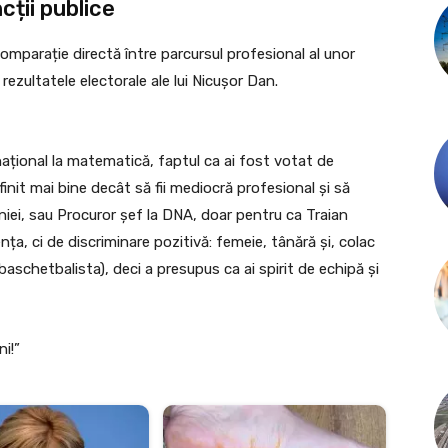
cții publice
comparație directă între parcursul profesional al unor
 rezultatele electorale ale lui Nicușor Dan.
rnațional la matematică, faptul ca ai fost votat de
init mai bine decât să fii mediocră profesional și să
niei, sau Procuror șef la DNA, doar pentru ca Traian
a, ci de discriminare pozitivă: femeie, tânără și, colac
aschetbalista), deci a presupus ca ai spirit de echipă și
i!”