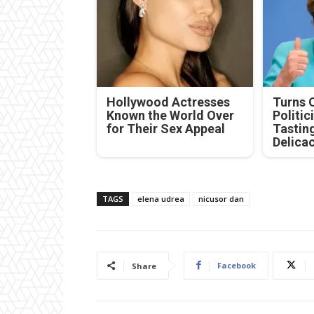
Hollywood Actresses
Turns 
Known the World Over
Politic
for Their Sex Appeal
Tastin
Delica
TAGS
elena udrea
nicusor dan
Facebook
Share