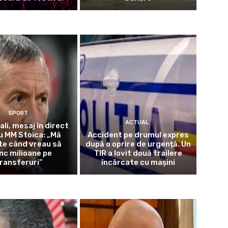
SPORT
ACTUAL
ali, mesaj în direct
u MM Stoica: „Mă
Accident pe drumul expres
te când vreau să
după o oprire de urgență. Un
nc milioane pe
TIR a lovit două trailere
ransferuri”
încărcate cu mașini