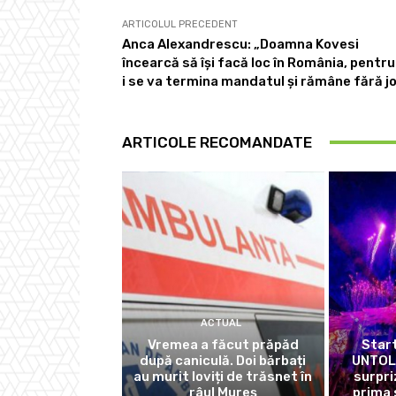
ARTICOLUL PRECEDENT
Anca Alexandrescu: „Doamna Kovesi
încearcă să își facă loc în România, pentru
i se va termina mandatul și rămâne fără j
ARTICOLE RECOMANDATE
ACTUAL
Vremea a făcut prăpăd
Start
după caniculă. Doi bărbați
UNTOLD
au murit loviți de trăsnet în
surpri
râul Mureș
prima 