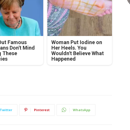
Out Famous
Woman Put Iodine on
ians Don't Mind
Her Heels. You
g These
Wouldn't Believe What
cies
Happened
Twitter
Pinterest
WhatsApp