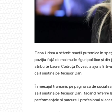
Elena Udrea a stârnit reacții puternice în spa
poziția față de mai multe figuri politice și din 
atribuite Laurei Codruța Kovesi, a ajuns într-
că îl susține pe Nicușor Dan.
În mesajul transmis pe pagina sa de socializar
să îl susțină pe Nicușor Dan, făcând referire la
performanțele și parcursul profesional al aces