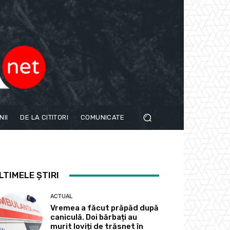
NII
DE LA CITITORI
COMUNICATE
LTIMELE ȘTIRI
ACTUAL
Vremea a făcut prăpăd după
caniculă. Doi bărbați au
murit loviți de trăsnet în