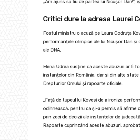
„Am ajuns să fiu de partea lui Nicușor Dan!”, 
Critici dure la adresa Laurei 
Fostul ministru o acuză pe Laura Codruța Kov
performanțele olimpice ale lui Nicușor Dan și 
ale DNA.
Elena Udrea susține că aceste abuzuri ar fi f
instanțelor din România, dar și din alte state 
Drepturilor Omului și rapoarte oficiale.
„Față de tupeul lui Kovesi de a ironiza perform
odihnească, pentru ca și-a permis să afirme c
prin zeci de decizii ale instanțelor de judecat
Rapoarte cuprinzând aceste abuzuri, aprobate d