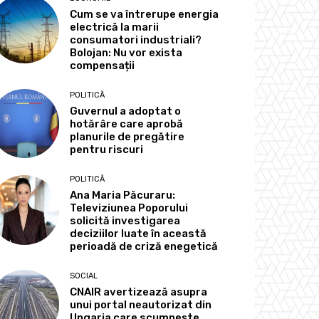
Cum se va întrerupe energia
electrică la marii
consumatori industriali?
Bolojan: Nu vor exista
compensații
POLITICĂ
Guvernul a adoptat o
hotărâre care aprobă
planurile de pregătire
pentru riscuri
POLITICĂ
Ana Maria Păcuraru:
Televiziunea Poporului
solicită investigarea
deciziilor luate în această
perioadă de criză enegetică
SOCIAL
CNAIR avertizează asupra
unui portal neautorizat din
Ungaria care scumpește