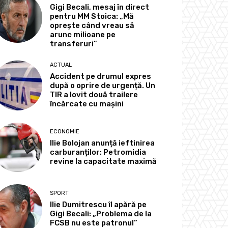
Gigi Becali, mesaj în direct
pentru MM Stoica: „Mă
oprește când vreau să
arunc milioane pe
transferuri”
ACTUAL
Accident pe drumul expres
după o oprire de urgență. Un
TIR a lovit două trailere
încărcate cu mașini
ECONOMIE
Ilie Bolojan anunță ieftinirea
carburanților: Petromidia
revine la capacitate maximă
SPORT
Ilie Dumitrescu îl apără pe
Gigi Becali: „Problema de la
FCSB nu este patronul”