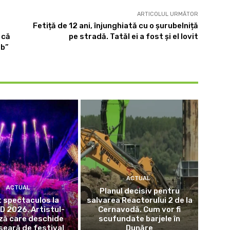
ARTICOLUL URMĂTOR
Fetiță de 12 ani, înjunghiată cu o șurubelniță
 că
pe stradă. Tatăl ei a fost și el lovit
ob”
ACTUAL
ACTUAL
Planul decisiv pentru
 spectaculos la
salvarea Reactorului 2 de la
 2026. Artistul-
Cernavodă. Cum vor fi
ză care deschide
scufundate barjele în
seară de festival
Dunăre