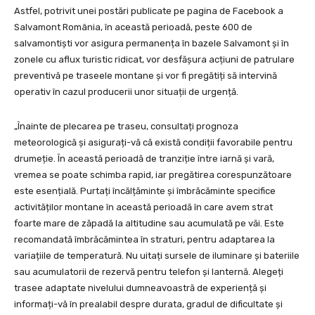
Astfel, potrivit unei postări publicate pe pagina de Facebook a
Salvamont România, în această perioadă, peste 600 de
salvamontiști vor asigura permanența în bazele Salvamont și în
zonele cu aflux turistic ridicat, vor desfășura acțiuni de patrulare
preventivă pe traseele montane și vor fi pregătiți să intervină
operativ în cazul producerii unor situații de urgență.
„Înainte de plecarea pe traseu, consultați prognoza
meteorologică și asigurați-vă că există condiții favorabile pentru
drumeție. În această perioadă de tranziție între iarnă și vară,
vremea se poate schimba rapid, iar pregătirea corespunzătoare
este esențială. Purtați încălțăminte și îmbrăcăminte specifice
activităților montane în această perioadă în care avem strat
foarte mare de zăpadă la altitudine sau acumulată pe văi. Este
recomandată îmbrăcămintea în straturi, pentru adaptarea la
variațiile de temperatură. Nu uitați sursele de iluminare și bateriile
sau acumulatorii de rezervă pentru telefon și lanternă. Alegeți
trasee adaptate nivelului dumneavoastră de experiență și
informați-vă în prealabil despre durata, gradul de dificultate și