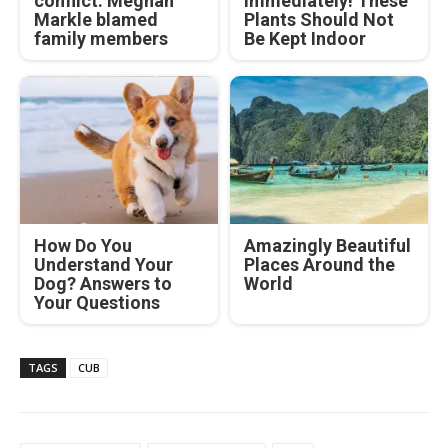
conflict: Meghan
Immediately! These
Markle blamed
Plants Should Not
family members
Be Kept Indoor
How Do You
Amazingly Beautiful
Understand Your
Places Around the
Dog? Answers to
World
Your Questions
TAGS
CUB