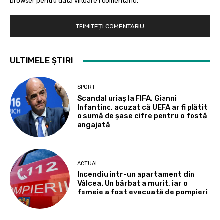
browser pentru data viitoare i comentariu.
ULTIMELE ȘTIRI
SPORT
Scandal uriaș la FIFA. Gianni
Infantino, acuzat că UEFA ar fi plătit
o sumă de șase cifre pentru o fostă
angajată
ACTUAL
Incendiu într-un apartament din
Vâlcea. Un bărbat a murit, iar o
femeie a fost evacuată de pompieri