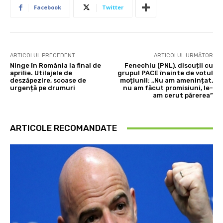
Facebook
Twitter
ARTICOLUL PRECEDENT
ARTICOLUL URMĂTOR
Ninge în România la final de
Fenechiu (PNL), discuții cu
aprilie. Utilajele de
grupul PACE înainte de votul
deszăpezire, scoase de
moțiunii: „Nu am amenințat,
urgență pe drumuri
nu am făcut promisiuni, le-
am cerut părerea”
ARTICOLE RECOMANDATE