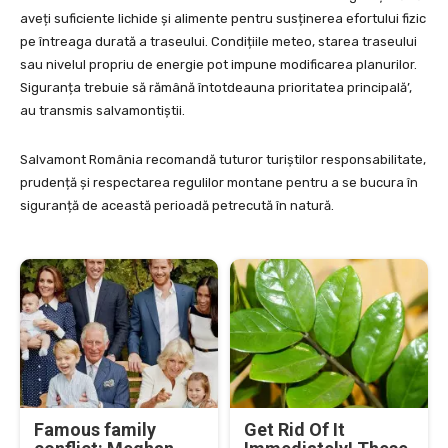
aveți suficiente lichide și alimente pentru susținerea efortului fizic
pe întreaga durată a traseului. Condițiile meteo, starea traseului
sau nivelul propriu de energie pot impune modificarea planurilor.
Siguranța trebuie să rămână întotdeauna prioritatea principală’,
au transmis salvamontiștii.
Salvamont România recomandă tuturor turiștilor responsabilitate,
prudență și respectarea regulilor montane pentru a se bucura în
siguranță de această perioadă petrecută în natură.
Famous family
Get Rid Of It