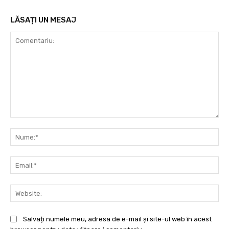
LĂSAȚI UN MESAJ
Comentariu:
Nu
Ema
Web
Salvați numele meu, adresa de e-mail și site-ul web în acest