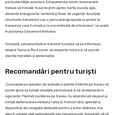
particularitățile acestora. Echipamentul minim recomandat
trebuie să includă: trusă de prim ajutor, hartă, busolă, apă,
alimente energizante, lanternă și fluier de urgență. Anunțați
structurile Salvamont sau o persoană apropiată cu privire la
traseul pe care îl urmați și la ora estimată de întoarcere”, se arată
în postarea Salvamont România.
Totodată, salvamontiștii le transmit turiștilor să se informeze
despre fauna și flora zonei, să respecte natura și să acorde
atenție hidratării și alimentației.
Recomandări pentru turiști
„Cunoașterea speciilor de animale și plante întâlnite pe traseu vă
poate ajuta să evitați situațiile periculoase și să vă deplasați în
siguranță. Păstrați curățenia pe trasee, nu abandonați deșeuri și
evitați deteriorarea mediului natural. Folosiți hărți, aplicații și
dispozitive de navigație dedicate pentru a evita rătăcirea, mai
ales în zonele slab semnalizate sau necunoscute. Asigurați-vă că