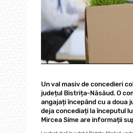
Un val masiv de concedieri col
județul Bistrița-Năsăud. O co
angajați începând cu a doua j
deja concediați la începutul lu
Mircea Sime are informații su