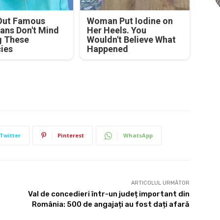
Out Famous
Woman Put Iodine on
ians Don't Mind
Her Heels. You
g These
Wouldn't Believe What
cies
Happened
Twitter
Pinterest
WhatsApp
ARTICOLUL URMĂTOR
Val de concedieri într-un județ important din
România: 500 de angajați au fost dați afară