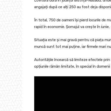
Lovitură dură în județul Bistrița-Năsăud, un
angajați după ce alți 250 au fost deja disponibi
În total, 750 de oameni își pierd locurile de 
rapid în economie. Șomajul va crește în iunie,
Situația este și mai gravă pentru că piața mun
muncă sunt tot mai puține, iar firmele mari n
Autoritățile încearcă să limiteze efectele pri
opțiunile rămân limitate, în special în domeni