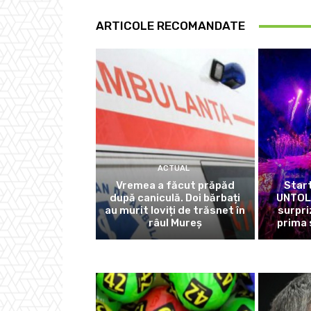
ARTICOLE RECOMANDATE
ACTUAL
Vremea a făcut prăpăd
Start
după caniculă. Doi bărbați
UNTOLD
au murit loviți de trăsnet în
surpri
râul Mureș
prima 