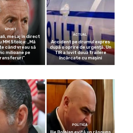
SPORT
ACTUAL
ali, mesaj în direct
u MM Stoica: „Mă
Accident pe drumul expres
te când vreau să
după o oprire de urgență. Un
nc milioane pe
TIR a lovit două trailere
ransferuri”
încărcate cu mașini
POLITICĂ
Ilie Bolojan evită un răspuns