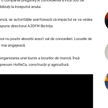
de o companie pregătește concedierea a încă 500 de
lizați la începutul anului.
muncă, iar autoritățile avertizează că impactul se va vedea
 spune directorul AJOFM Bistrița.
cii nu poate absorbi acest val de concedieri. Locurile de
u mai angajează.
n organizarea unei burse a locurilor de muncă. Însă
i precum HoReCa, construcții și agricultură.