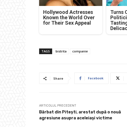
Hollywood Actresses
Turns 
Known the World Over
Politic
for Their Sex Appeal
Tastin
Delica
TAGS
bistrita
companie
Facebook
Share
ARTICOLUL PRECEDENT
Bărbat din Pitești, arestat după o nouă
agresiune asupra aceleiași victime