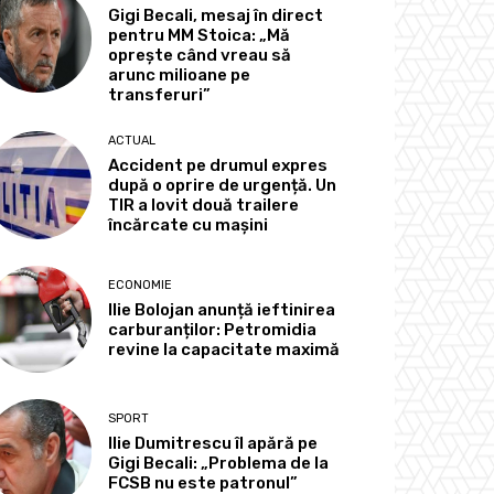
Gigi Becali, mesaj în direct
pentru MM Stoica: „Mă
oprește când vreau să
arunc milioane pe
transferuri”
ACTUAL
Accident pe drumul expres
după o oprire de urgență. Un
TIR a lovit două trailere
încărcate cu mașini
ECONOMIE
Ilie Bolojan anunță ieftinirea
carburanților: Petromidia
revine la capacitate maximă
SPORT
Ilie Dumitrescu îl apără pe
Gigi Becali: „Problema de la
FCSB nu este patronul”