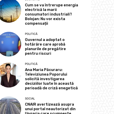
Cum se va întrerupe energia
electrică la marii
consumatori industriali?
Bolojan: Nu vor exista
compensații
POLITICĂ
Guvernul a adoptat o
hotărâre care aprobă
planurile de pregătire
pentru riscuri
POLITICĂ
Ana Maria Păcuraru:
Televiziunea Poporului
solicită investigarea
deciziilor luate în această
perioadă de criză enegetică
SOCIAL
CNAIR avertizează asupra
unui portal neautorizat din
Ungaria care scumpește