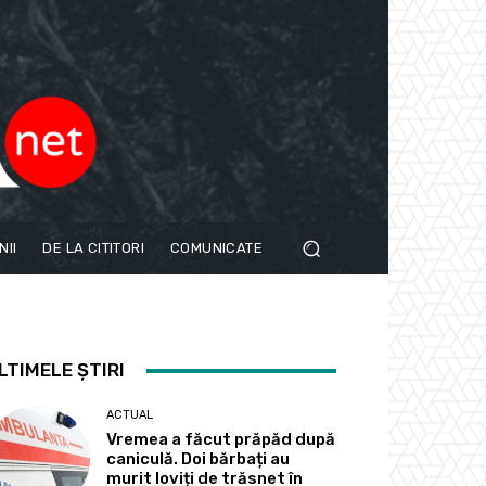
NII
DE LA CITITORI
COMUNICATE
LTIMELE ȘTIRI
ACTUAL
Vremea a făcut prăpăd după
caniculă. Doi bărbați au
murit loviți de trăsnet în