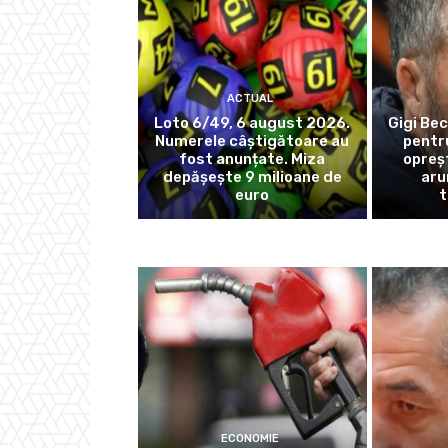
ACTUAL
Loto 6/49, 6 august 2026.
Gigi Bec
Numerele câștigătoare au
pentr
fost anunțate. Miza
opreș
depășește 9 milioane de
aru
euro
t
ECONOMIE