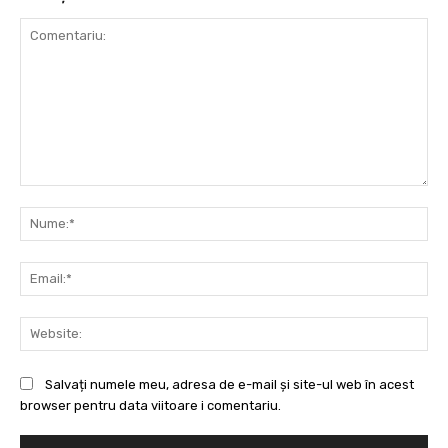
Comentariu:
Nu
Ema
Web
Salvați numele meu, adresa de e-mail și site-ul web în acest
browser pentru data viitoare i comentariu.