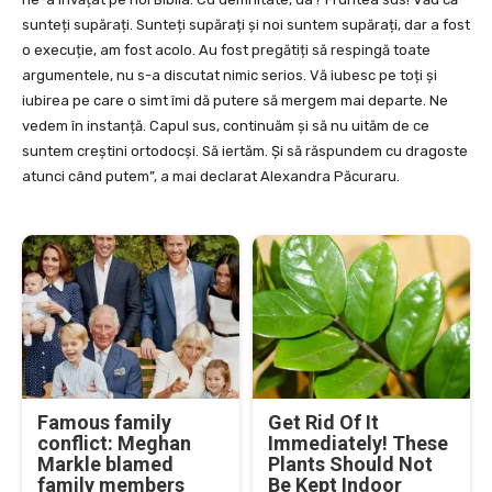
sunteți supărați. Sunteți supărați și noi suntem supărați, dar a fost
o execuție, am fost acolo. Au fost pregătiți să respingă toate
argumentele, nu s-a discutat nimic serios. Vă iubesc pe toți și
iubirea pe care o simt îmi dă putere să mergem mai departe. Ne
vedem în instanță. Capul sus, continuăm și să nu uităm de ce
suntem creștini ortodocși. Să iertăm. Și să răspundem cu dragoste
atunci când putem”, a mai declarat Alexandra Păcuraru.
Famous family
Get Rid Of It
conflict: Meghan
Immediately! These
Markle blamed
Plants Should Not
family members
Be Kept Indoor