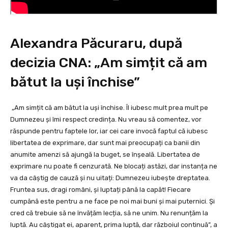
Alexandra Păcuraru, după
decizia CNA: „Am simțit că am
bătut la uși închise”
„Am simțit că am bătut la uși închise. Îl iubesc mult prea mult pe
Dumnezeu și îmi respect credința. Nu vreau să comentez, vor
răspunde pentru faptele lor, iar cei care invocă faptul că iubesc
libertatea de exprimare, dar sunt mai preocupați ca banii din
anumite amenzi să ajungă la buget, se înșeală. Libertatea de
exprimare nu poate fi cenzurată. Ne blocați astăzi, dar instanța ne
va da câștig de cauză și nu uitați: Dumnezeu iubește dreptatea.
Fruntea sus, dragi români, și luptați până la capăt! Fiecare
cumpănă este pentru a ne face pe noi mai buni și mai puternici. Și
cred că trebuie să ne învățăm lecția, să ne unim. Nu renunțăm la
luptă. Au câștigat ei, aparent, prima luptă, dar războiul continuă”, a