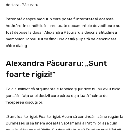
declarat Păcuraru.
Întrebată despre modul în care poate fi interpretată această
hotărâre, în condițiile în care toate documentele doveditoare au
fost depuse la dosar, Alexandra Păcuraru a descris atitudinea
membrilor Consiliului ca fiind una ostilă și lipsită de deschidere
către dialog.
Alexandra Păcuraru: „Sunt
foarte rigizi!”
Ea a subliniat că argumentele tehnice și juridice nu au avut nicio
șansă în fața unei decizii care părea deja luată înainte de
începerea discuțiilor:
„Sunt foarte rigizi. Foarte rigizi. Acum să continuăm să ne rugăm la
Dumnezeu și să ținem această Săptămână a Patimilor așa cum
ne-a învățat pe noi Biblia. Cu demnitate, da? Fruntea sus! Văd că