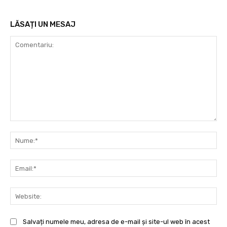
LĂSAȚI UN MESAJ
Comentariu:
Nu
Ema
Web
Salvați numele meu, adresa de e-mail și site-ul web în acest