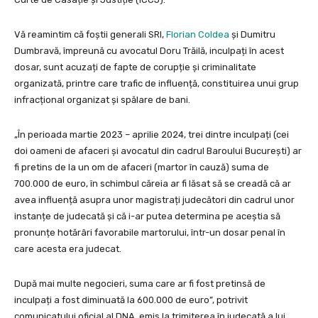
Vă reamintim că foștii generali SRI,
Florian Coldea
și Dumitru
Dumbravă, împreună cu avocatul Doru Trăilă, inculpați în acest
dosar, sunt acuzați de fapte de corupție și criminalitate
organizată, printre care trafic de influență, constituirea unui grup
infracțional organizat și spălare de bani.
„În perioada martie 2023 – aprilie 2024, trei dintre inculpați (cei
doi oameni de afaceri și avocatul din cadrul Baroului București) ar
fi pretins de la un om de afaceri (martor în cauză) suma de
700.000 de euro, în schimbul căreia ar fi lăsat să se creadă că ar
avea influență asupra unor magistrați judecători din cadrul unor
instanțe de judecată și că i-ar putea determina pe aceștia să
pronunțe hotărâri favorabile martorului, într-un dosar penal în
care acesta era judecat.
După mai multe negocieri, suma care ar fi fost pretinsă de
inculpați a fost diminuată la 600.000 de euro”, potrivit
comunicatului oficial al DNA, emis la trimiterea în judecată a lui