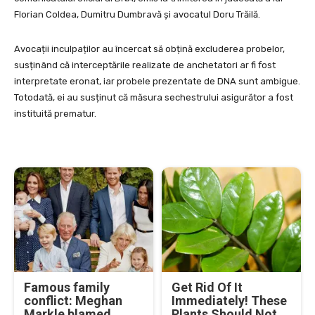
Florian Coldea, Dumitru Dumbravă și avocatul Doru Trăilă.
Avocații inculpaților au încercat să obțină excluderea probelor,
susținând că interceptările realizate de anchetatori ar fi fost
interpretate eronat, iar probele prezentate de DNA sunt ambigue.
Totodată, ei au susținut că măsura sechestrului asigurător a fost
instituită prematur.
Famous family
Get Rid Of It
conflict: Meghan
Immediately! These
Markle blamed
Plants Should Not