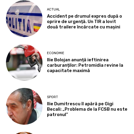
ACTUAL
Accident pe drumul expres după o
oprire de urgență. Un TIR a lovit
două trailere încărcate cu mașini
ECONOMIE
Ilie Bolojan anunță ieftinirea
carburanților: Petromidia revine la
capacitate maximă
SPORT
Ilie Dumitrescu îl apără pe Gigi
Becali: „Problema de la FCSB nu este
patronul”