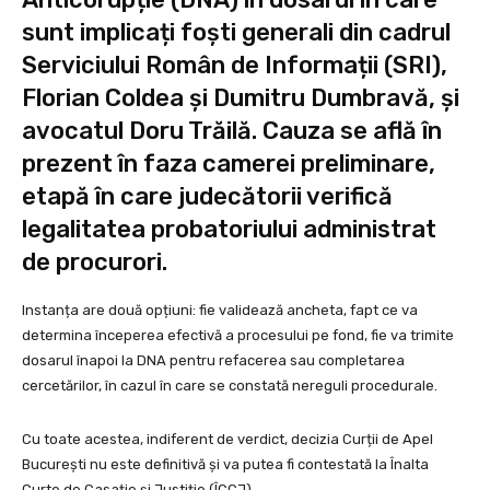
sunt implicați foști generali din cadrul
Serviciului Român de Informații (SRI),
Florian Coldea și Dumitru Dumbravă, și
avocatul Doru Trăilă. Cauza se află în
prezent în faza camerei preliminare,
etapă în care judecătorii verifică
legalitatea probatoriului administrat
de procurori.
Instanța are două opțiuni: fie validează ancheta, fapt ce va
determina începerea efectivă a procesului pe fond, fie va trimite
dosarul înapoi la DNA pentru refacerea sau completarea
cercetărilor, în cazul în care se constată nereguli procedurale.
Cu toate acestea, indiferent de verdict, decizia Curții de Apel
București nu este definitivă și va putea fi contestată la Înalta
Curte de Casație și Justiție (ÎCCJ).