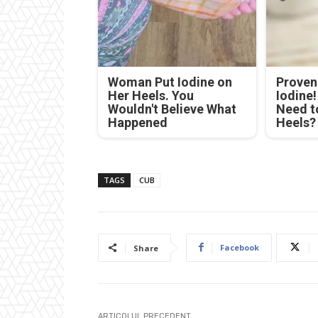
Woman Put Iodine on
Proven 
Her Heels. You
Iodine
Wouldn't Believe What
Need t
Happened
Heels?
TAGS
CUB
Facebook
Share
ARTICOLUL PRECEDENT