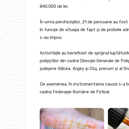
840.000 de lei.
În urma percheziţiilor, 21 de persoane au fost d
în funcţie de situaţia de fapt şi de probele a
s-au impus.
Activităţile au beneficiat de sprijinul luptător
poliţiştilor din cadrul Direcţiei Generale de Pol
judeţene Vâlcea, Argeş şi Cluj, precum şi al G
De asemenea, în instrumentarea cauzei s-a be
cadrul Federaţiei Române de Fotbal.