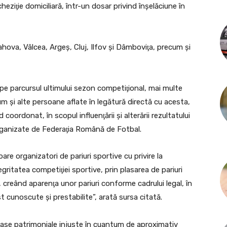
eziţie domiciliară, într-un dosar privind înşelăciune în
rahova, Vâlcea, Argeş, Cluj, Ilfov şi Dâmboviţa, precum şi
 pe parcursul ultimului sezon competiţional, mai multe
m şi alte persoane aflate în legătură directă cu acesta,
d coordonat, în scopul influenţării şi alterării rezultatului
 organizate de Federaţia Română de Fotbal.
oare organizatori de pariuri sportive cu privire la
egritatea competiţiei sportive, prin plasarea de pariuri
il, creând aparenţa unor pariuri conforme cadrului legal, în
ost cunoscute şi prestabilite”, arată sursa citată.
loase patrimoniale injuste în cuantum de aproximativ