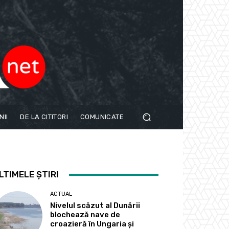
NII
DE LA CITITORI
COMUNICATE
LTIMELE ȘTIRI
ACTUAL
Nivelul scăzut al Dunării
blochează nave de
croazieră în Ungaria și