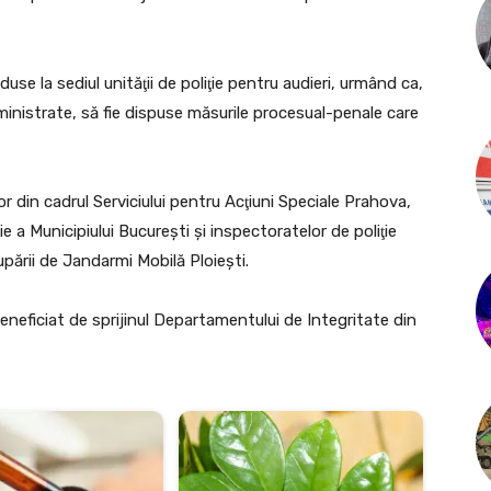
use la sediul unităţii de poliţie pentru audieri, urmând ca,
dministrate, să fie dispuse măsurile procesual-penale care
ilor din cadrul Serviciului pentru Acţiuni Speciale Prahova,
iţie a Municipiului Bucureşti şi inspectoratelor de poliţie
rupării de Jandarmi Mobilă Ploieşti.
neficiat de sprijinul Departamentului de Integritate din