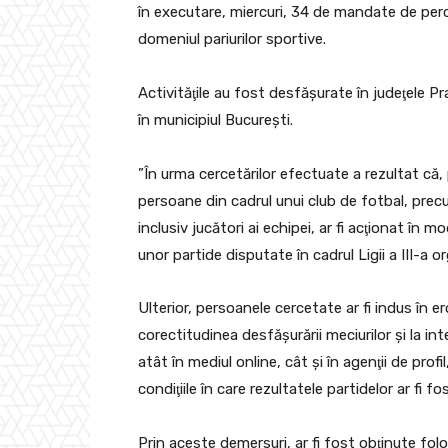
în executare, miercuri, 34 de mandate de perch
domeniul pariurilor sportive.
Activităţile au fost desfăşurate în judeţele P
în municipiul Bucureşti.
”În urma cercetărilor efectuate a rezultat că,
persoane din cadrul unui club de fotbal, precu
inclusiv jucători ai echipei, ar fi acţionat în mo
unor partide disputate în cadrul Ligii a III-a
Ulterior, persoanele cercetate ar fi indus în er
corectitudinea desfăşurării meciurilor şi la int
atât în mediul online, cât şi în agenţii de prof
condiţiile în care rezultatele partidelor ar fi f
Prin aceste demersuri, ar fi fost obţinute fo