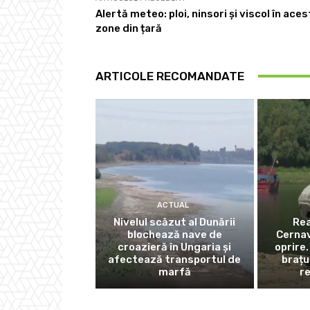
Alertă meteo: ploi, ninsori și viscol în ace
zone din țară
ARTICOLE RECOMANDATE
ACTUAL
Nivelul scăzut al Dunării
Rea
blochează nave de
Cernav
croazieră în Ungaria și
oprire.
afectează transportul de
brațu
marfă
r