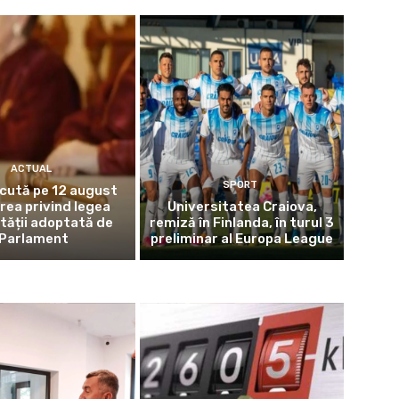
ACTUAL
SPORT
cută pe 12 august
rea privind legea
Universitatea Craiova,
ității adoptată de
remiză în Finlanda, în turul 3
Parlament
preliminar al Europa League