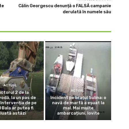
ste
Călin Georgescu denunță o FALSĂ campanie
derulată în numele său
ACTUAL
ACTUAL
ctorul 2 de la
odă, la un pas de
Incident pe brațul Sulina: o
 Intervenția de pe
navă de marfă a eșuat la
l Bala ar putea fi
mal. Mai multe
eluată astăzi
ambarcațiuni, lovite