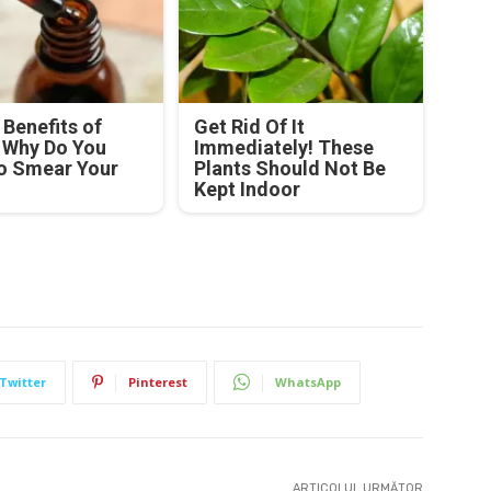
Benefits of
Get Rid Of It
! Why Do You
Immediately! These
o Smear Your
Plants Should Not Be
Kept Indoor
Twitter
Pinterest
WhatsApp
ARTICOLUL URMĂTOR