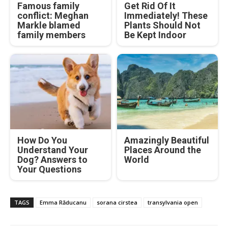
Famous family
Get Rid Of It
conflict: Meghan
Immediately! These
Markle blamed
Plants Should Not
family members
Be Kept Indoor
How Do You
Amazingly Beautiful
Understand Your
Places Around the
Dog? Answers to
World
Your Questions
TAGS
Emma Răducanu
sorana cirstea
transylvania open