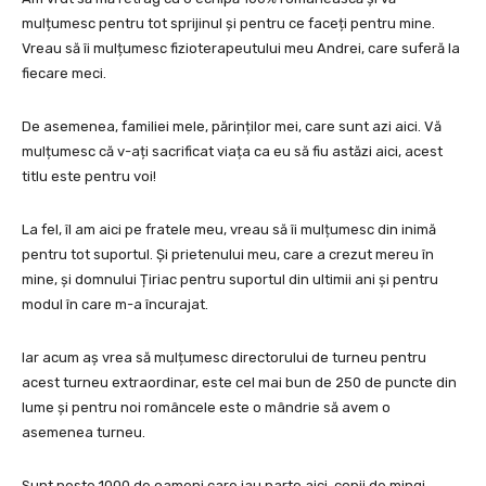
mulțumesc pentru tot sprijinul și pentru ce faceți pentru mine.
Vreau să îi mulțumesc fizioterapeutului meu Andrei, care suferă la
fiecare meci.
De asemenea, familiei mele, părinților mei, care sunt azi aici. Vă
mulțumesc că v-ați sacrificat viața ca eu să fiu astăzi aici, acest
titlu este pentru voi!
La fel, îl am aici pe fratele meu, vreau să îi mulțumesc din inimă
pentru tot suportul. Și prietenului meu, care a crezut mereu în
mine, și domnului Țiriac pentru suportul din ultimii ani și pentru
modul în care m-a încurajat.
Iar acum aș vrea să mulțumesc directorului de turneu pentru
acest turneu extraordinar, este cel mai bun de 250 de puncte din
lume și pentru noi româncele este o mândrie să avem o
asemenea turneu.
Sunt peste 1000 de oameni care iau parte aici, copii de mingi,