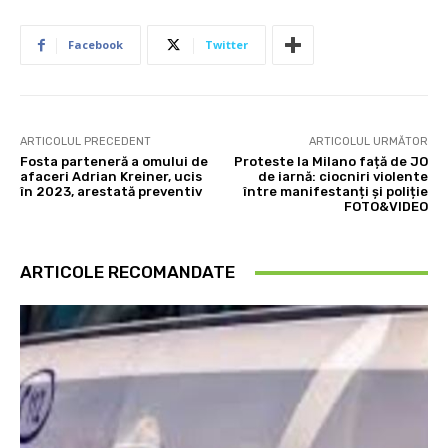
Facebook
Twitter
ARTICOLUL PRECEDENT
ARTICOLUL URMĂTOR
Fosta parteneră a omului de
Proteste la Milano față de JO
afaceri Adrian Kreiner, ucis
de iarnă: ciocniri violente
în 2023, arestată preventiv
între manifestanți și poliție
FOTO&VIDEO
ARTICOLE RECOMANDATE