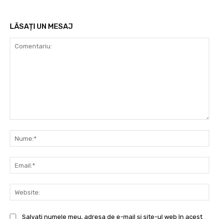
LĂSAȚI UN MESAJ
Comentariu:
Nu
Ema
Web
Salvați numele meu, adresa de e-mail și site-ul web în acest