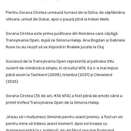
Pentru Sorana Cîrstea urmează turneul de la Doha, de săptămâna
viitoare, urmat de Dubai, apoi o pauză pțnă la Indian Wells.
Sorana Cîrstea este prima jucătoare din România care câștigă
Transylvania Open, după ce Simona Halep, Ana Bogdan și Gabriela
Ruse nu au reușit să se impună în finalele jucate la Cluj.
Succesul de la Transylvania Open reprezintă al patrulea titlu
cucerit de româncă la simplu, în circuitul WTA. Ea s-a mai impus
până acum la Tashkent (2008), Istanbul (2021) şi Cleveland
(2025).
Sorana Cîrstea (35 de ani, #36 WTA) a fost plină de emoții când a
primit trofeul Transylvania Open de la Simona Halep.
„Vreau să-i mulțumesc Simonei pentru acest premiu, a fost un vis
pentru mine să trăiesc acest moment. Apoi voi începe cu
dumneavoastră (n.r. publicul), mi-ați făcut cea mai frumoasă