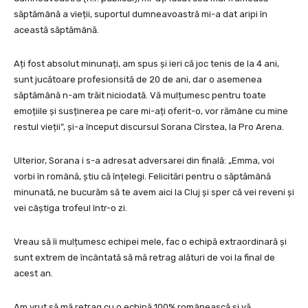
săptămână a vieții, suportul dumneavoastră mi-a dat aripi în
această săptămână.
Ați fost absolut minunați, am spus și ieri că joc tenis de la 4 ani,
sunt jucătoare profesionsită de 20 de ani, dar o asemenea
săptămână n-am trăit niciodată. Vă mulțumesc pentru toate
emoțiile și susținerea pe care mi-ați oferit-o, vor rămâne cu mine
restul vieții”, și-a început discursul Sorana Cîrstea, la Pro Arena.
Ulterior, Sorana i s-a adresat adversarei din finală: „Emma, voi
vorbi în română, știu că înțelegi. Felicitări pentru o săptămână
minunată, ne bucurăm să te avem aici la Cluj și sper că vei reveni și
vei câștiga trofeul într-o zi.
Vreau să îi mulțumesc echipei mele, fac o echipă extraordinară și
sunt extrem de încântată să mă retrag alături de voi la final de
acest an.
Am vrut să mă retrag cu o echipă 100% românească și vă