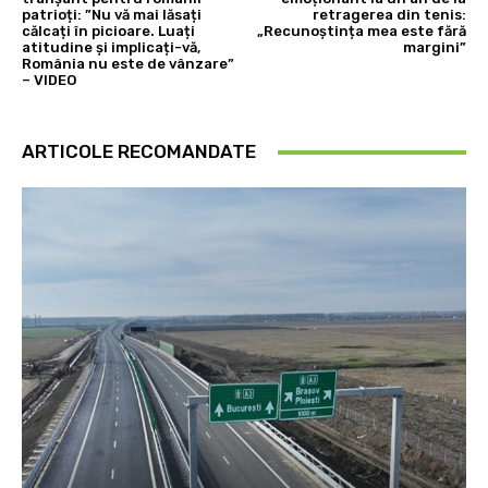
patrioți: ”Nu vă mai lăsați
retragerea din tenis:
călcați în picioare. Luați
„Recunoștința mea este fără
atitudine și implicați-vă,
margini”
România nu este de vânzare”
– VIDEO
ARTICOLE RECOMANDATE