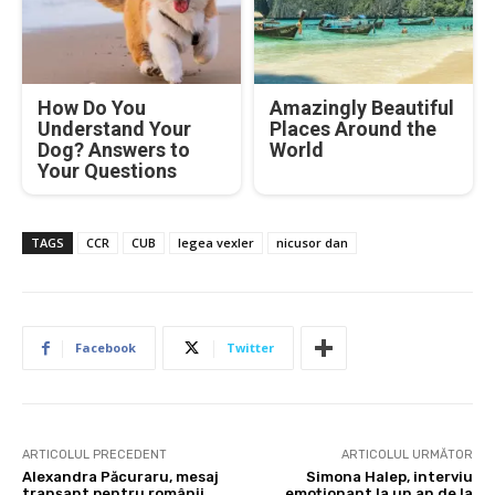
How Do You
Amazingly Beautiful
Understand Your
Places Around the
Dog? Answers to
World
Your Questions
TAGS
CCR
CUB
legea vexler
nicusor dan
Facebook
Twitter
ARTICOLUL PRECEDENT
ARTICOLUL URMĂTOR
Alexandra Păcuraru, mesaj
Simona Halep, interviu
tranșant pentru românii
emoționant la un an de la