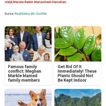
viață Marele Rabin Menachem Hacohen
Sursa:
Realitatea din Justitie
Famous family
Get Rid Of It
conflict: Meghan
Immediately! These
Markle blamed
Plants Should Not
family members
Be Kept Indoor