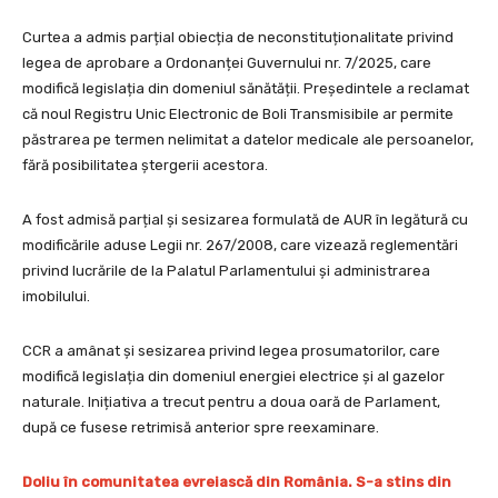
Curtea a admis parțial obiecția de neconstituționalitate privind
legea de aprobare a Ordonanței Guvernului nr. 7/2025, care
modifică legislația din domeniul sănătății. Președintele a reclamat
că noul Registru Unic Electronic de Boli Transmisibile ar permite
păstrarea pe termen nelimitat a datelor medicale ale persoanelor,
fără posibilitatea ștergerii acestora.
A fost admisă parțial și sesizarea formulată de AUR în legătură cu
modificările aduse Legii nr. 267/2008, care vizează reglementări
privind lucrările de la Palatul Parlamentului și administrarea
imobilului.
CCR a amânat și sesizarea privind legea prosumatorilor, care
modifică legislația din domeniul energiei electrice și al gazelor
naturale. Inițiativa a trecut pentru a doua oară de Parlament,
după ce fusese retrimisă anterior spre reexaminare.
Doliu în comunitatea evreiască din România. S-a stins din