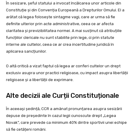
În sesizare, șeful statului a invocat încălcarea unor articole din
Constituție și din Convenția Europeană a Drepturilor Omului. El a
arătat că legea folosește sintagme vagi, care ar urma să fie
definite ulterior prin acte administrative, ceea ce ar afecta
claritatea și previzibilitatea normei. A mai susținut că atribuțiile
funcțiilor clericale nu sunt stabilite prin lege, ci prin statute
interne ale cultelor, ceea ce ar crea incertitudine juridică în
aplicarea sancțiunilor.
O altă critică a vizat faptul că legea ar conferi cultelor un drept
exclusiv asupra unor practici religioase, cu impact asupra libertății
religioase și a libertății de exprimare.
Alte decizii ale Curții Constituționale
În aceeași ședință, CCR a amânat pronunțarea asupra sesizării
depuse de președinte în cazul legii cunoscute drept „Legea
Novak”, care prevede ca minimum 40% dintre sportivii unei echipe
să fie cetățeni români.