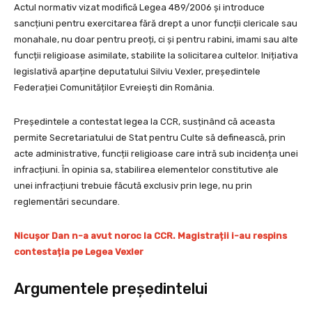
Actul normativ vizat modifică Legea 489/2006 și introduce
sancțiuni pentru exercitarea fără drept a unor funcții clericale sau
monahale, nu doar pentru preoți, ci și pentru rabini, imami sau alte
funcții religioase asimilate, stabilite la solicitarea cultelor. Inițiativa
legislativă aparține deputatului Silviu Vexler, președintele
Federației Comunităților Evreiești din România.
Președintele a contestat legea la CCR, susținând că aceasta
permite Secretariatului de Stat pentru Culte să definească, prin
acte administrative, funcții religioase care intră sub incidența unei
infracțiuni. În opinia sa, stabilirea elementelor constitutive ale
unei infracțiuni trebuie făcută exclusiv prin lege, nu prin
reglementări secundare.
Nicușor Dan n-a avut noroc la CCR. Magistrații i-au respins
contestația pe Legea Vexler
Argumentele președintelui