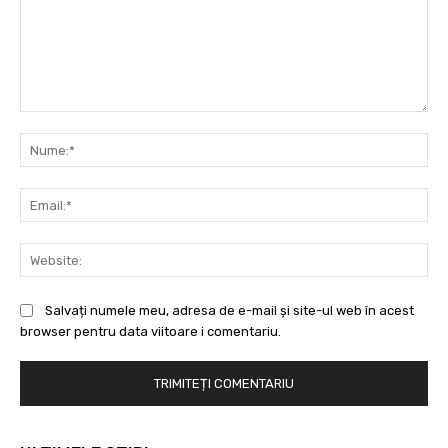
Comentariu:
Nu
Ema
Web
Salvați numele meu, adresa de e-mail și site-ul web în acest
browser pentru data viitoare i comentariu.