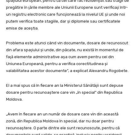
spaţiului european, pentru că cei care fac rezidenţiat sau stagii de
pregătire în ţările membre ale Uniunii Europene sunt verificaţi într-
un registru electronic care funcţionează la nivelul UE şi unde noi
putem verifica toate stagiile, dar şi diplomele sau certificatele
emise de aceştia.
Problema este atunci când vin documente, dosare de recunoscut
din afara spaţiului şi unde, din păcate, nu există în momentul de
faţă elemente administrative aşa cum avem pentru cei din
Uniunea Europeană, pentru a verifica corectitudinea şi
valabilitatea acestor documente”, a explicat Alexandru Rogobete.
El a mai spus că în fiecare an la Ministerul Sănătăţii sunt depuse
dosare pentru recunoaştere care vin „în special” din Republica
Moldova.
„Avem în fiecare an un număr de dosare care vin din această
zonă, din Republica Moldova în special, dar nu doar pentru
recunoaştere. O parte dintre ele sunt recunoscute, pentru că
documentele sunt valide, se practică, inclusiv pentru rezidenţii