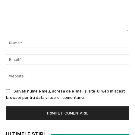
Comentariu:
Nu
Ema
Web
Salvați numele meu, adresa de e-mail și site-ul web în acest
browser pentru data viitoare i comentariu.
ULTIMELE ȘTIRI