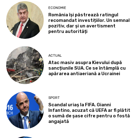
ECONOMIE
România își păstrează ratingul
recomandat investițiilor. Un semnal
pozitiv, dar și un avertisment
pentru autorități
ACTUAL
Atac masiv asupra Kievului după
sancțiunile SUA. Ce se întâmplă cu
apărarea antiaeriană a Ucrainei
SPORT
Scandal uriaș la FIFA. Gianni
Infantino, acuzat că UEFA ar fi plătit
o sumă de șase cifre pentru o fostă
angajată