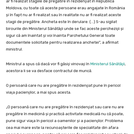
ar fi realizat stagiile de pregătire în rezidenţiat în Republica
Moldova, cu toate că aceste persoane erau angajate în România
şi în fapt nu ar fi realizat sau în realitate nu ar fi realizat aceste
stagii de pregătire. Ancheta este în derulare. (…) S-au sigilat
birourile din Ministerul Sănătăţii unde se fac aceste percheziţii şi
sigur că am înaintat şi voi înainta Parchetului General toate
documentele solicitate pentru realizarea anchetei”, a afirmat
ministrul.
Ministrul a spus că dacă vor fi găsiţi vinovaţi în
Ministerul Sănătăţii
,
acestora li se va desface contractul de muncă.
O persoană care nu are pregătire în rezidenţiat pune în pericol
viaţa pacienţilor, a mai spus acesta.
„O persoană care nu are pregătire în rezidenţiat sau care nu are
pregătire în medicină şi practică activitate medicală nu că poate,
pune sigur viaţa în pericol a oamenilor şi a pacienţilor. Problema
cea mai mare este la recunoaşterile de specialitate din afara