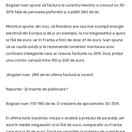
Bogdan Ivan spune că factura la curentul electric a crescut cu 30-
35% față de perioada plafonării și a plătit 280 de lei.
Ministrul spune, din nou, că România are cea mai scumpă energie
electrică din Europa și dă și un exemplu: la noi megawattul a ajuns
la 154 de euro, iar în Franța a fost de doar 61 de euro. Ivan spune
că se caută soluții și le recomandă românilor montarea unor
contoare inteligente care ar reduce facturile cu 20%. Însă, prețul
unui contor variază între 100 și 200 de euro.
„Bogdan Ivan: 280 de lei ultima factură la curent.
Reporter- Și înainte de plafonare?
Bogdan Ivan: 170-180 de lei. O creștere de aproximativ 30-35%.
În ultima lună, bazându-mă pe o analiză a prețului de pe piață, am
avut în medie megawatt-ul la 154 de euro, comparativ cu Franța
care era la 61 de euro. Dacă ne raportăm la puterea de cumpărare