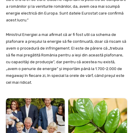
a românilor și la veniturile românilor, da, avem cea mai scumpă
energie electrică din Europa. Sunt datele Eurostat care confirmă
acest lucru.”
Ministrul Energiei a mai afirmat că ar fi fost util ca schema de
plafonare a preţului la energie să fie continuată, doar că riscam să
avem o procedură de infringement. El este de părere că „trebuia
să fie mai pregătită România pentru a ieşi din această plafonare,
cu capacităţi de producţie”, dar pentru că acestea nu există,
„avem o penurie de energie” şi importăm până la 1.700-2.000 de
megawaţi în fiecare zi, în special la orele de vârf, când preţul este
cel mai ridicat.