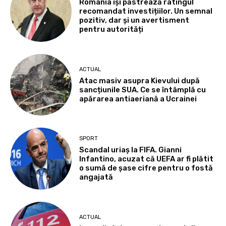
România își păstrează ratingul
recomandat investițiilor. Un semnal
pozitiv, dar și un avertisment
pentru autorități
ACTUAL
Atac masiv asupra Kievului după
sancțiunile SUA. Ce se întâmplă cu
apărarea antiaeriană a Ucrainei
SPORT
Scandal uriaș la FIFA. Gianni
Infantino, acuzat că UEFA ar fi plătit
o sumă de șase cifre pentru o fostă
angajată
ACTUAL