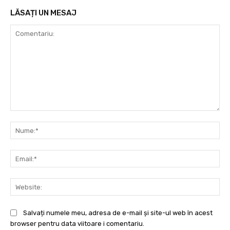
LĂSAȚI UN MESAJ
Comentariu:
Nu
Ema
Web
Salvați numele meu, adresa de e-mail și site-ul web în acest
browser pentru data viitoare i comentariu.