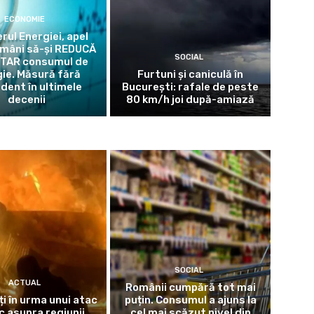
ECONOMIE
rul Energiei, apel
omâni să-și REDUCĂ
SOCIAL
TAR consumul de
ie. Măsură fără
Furtuni și caniculă în
dent în ultimele
București: rafale de peste
decenii
80 km/h joi după-amiază
SOCIAL
ACTUAL
Românii cumpără tot mai
ți în urma unui atac
puțin. Consumul a ajuns la
c asupra regiunii
cel mai scăzut nivel din