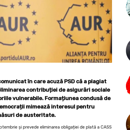
comunicat în care acuză PSD că a plagiat
 eliminarea contribuției de asigurări sociale
riile vulnerabile. Formațiunea condusă de
democrații mimează interesul pentru
măsuri de austeritate.
eptembrie și prevede eliminarea obligației de plată a CASS