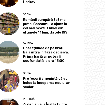
Harkov
SOCIAL
Românii cumpără tot mai
puțin. Consumul a ajuns la
cel mai scăzut nivel din
ultimele 11 luni: datele INS
ACTUAL
Operațiunea de pe brațul
Bala intră în faza decisivă.
Prima barjă ar putea fi
scufundată la ora 15:00
SOCIAL
Profesorii amenință că vor
boicota începerea noului an
școlar
POLITICĂ
Zi decisivă la Înalta Curte.