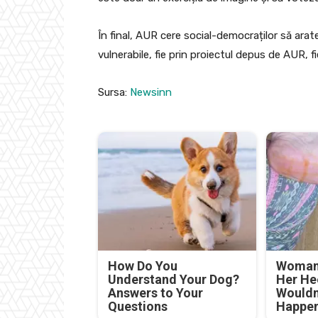
În final, AUR cere social-democraților să arat
vulnerabile, fie prin proiectul depus de AUR, f
Sursa:
Newsinn
How Do You
Woman 
Understand Your Dog?
Her He
Answers to Your
Wouldn
Questions
Happe