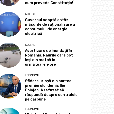
cum prevede Constituția!
ACTUAL
Guvernul adoptă astăzi
măsurile de raționalizare a
consumului de energie
electrică
SOCIAL
Avertizare de inundații în
România. Râurile care pot
ieși din matcă în
următoarele ore
ECONOMIE
Sfidare uriașă din partea
premierului demis Ilie
Bolojan. A refuzat să
răspundă despre centralele
pe cărbune
ECONOMIE