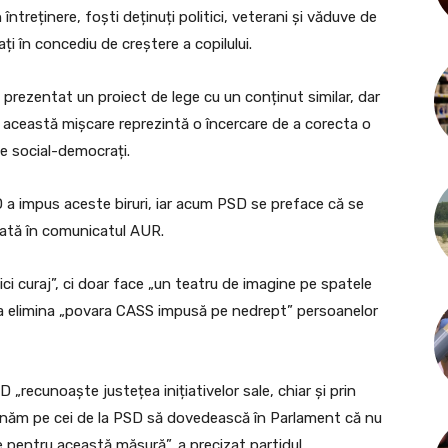
întreținere, foști deținuți politici, veterani și văduve de
ați în concediu de creștere a copilului.
 prezentat un proiect de lege cu un conținut similar, dar
ă această mișcare reprezintă o încercare de a corecta o
e social-democrați.
a impus aceste biruri, iar acum PSD se preface că se
arată în comunicatul AUR.
ici curaj”, ci doar face „un teatru de imagine pe spatele
 a elimina „povara CASS impusă pe nedrept” persoanelor
recunoaște justețea inițiativelor sale, chiar și prin
demnăm pe cei de la PSD să dovedească în Parlament că nu
e pentru această măsură”, a precizat partidul.