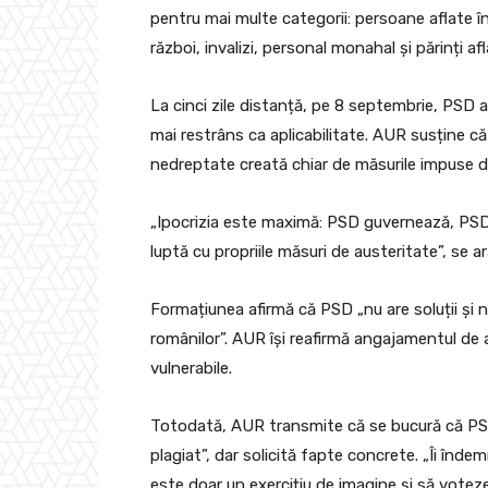
pentru mai multe categorii: persoane aflate în 
război, invalizi, personal monahal și părinți afl
La cinci zile distanță, pe 8 septembrie, PSD a
mai restrâns ca aplicabilitate. AUR susține c
nedreptate creată chiar de măsurile impuse d
„Ipocrizia este maximă: PSD guvernează, PSD 
luptă cu propriile măsuri de austeritate”, se 
Formațiunea afirmă că PSD „nu are soluții și n
românilor”. AUR își reafirmă angajamentul de
vulnerabile.
Totodată, AUR transmite că se bucură că PSD „
plagiat”, dar solicită fapte concrete. „Îi în
este doar un exercițiu de imagine și să votez