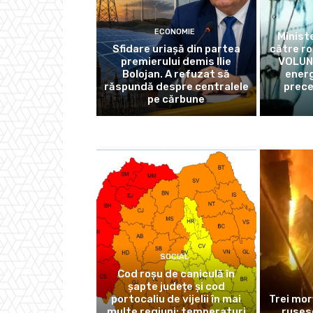
ECONOMIE
Ministe
Sfidare uriașă din partea
către r
premierului demis Ilie
VOLUN
Bolojan. A refuzat să
energ
răspundă despre centralele
prece
pe cărbune
SOCIAL
Cod roșu de caniculă în
șapte județe și cod
portocaliu de vijelii în mai
Trei mor
multe regiuni: temperaturi
ruses