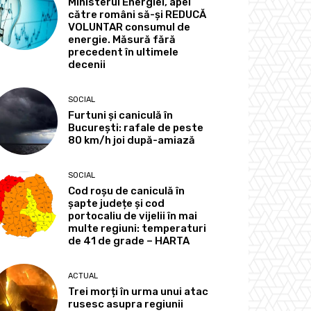
Ministerul Energiei, apel
către români să-și REDUCĂ
VOLUNTAR consumul de
energie. Măsură fără
precedent în ultimele
decenii
SOCIAL
Furtuni și caniculă în
București: rafale de peste
80 km/h joi după-amiază
SOCIAL
Cod roșu de caniculă în
șapte județe și cod
portocaliu de vijelii în mai
multe regiuni: temperaturi
de 41 de grade – HARTA
ACTUAL
Trei morți în urma unui atac
rusesc asupra regiunii