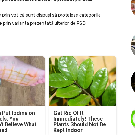
e prin vot că sunt dispuși să protejeze categoriile
ie prin varianta prezentată ulterior de PSD.
Put Iodine on
Get Rid Of It
els. You
Immediately! These
't Believe What
Plants Should Not Be
ned
Kept Indoor