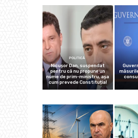
POLITICĂ
Nicușor Dan, suspendat
Guvern
pentru că nu propune un
măsurile
nume de prim-ministru, așa
consu
cum prevede Constituția!