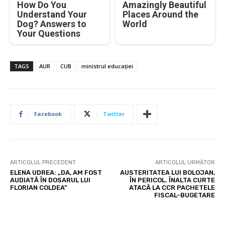
How Do You
Amazingly Beautiful
Understand Your
Places Around the
Dog? Answers to
World
Your Questions
TAGS
AUR
CUB
ministrul educației
Facebook
Twitter
ARTICOLUL PRECEDENT
ARTICOLUL URMĂTOR
ELENA UDREA: „DA, AM FOST
AUSTERITATEA LUI BOLOJAN,
AUDIATĂ ÎN DOSARUL LUI
ÎN PERICOL. ÎNALTA CURTE
FLORIAN COLDEA”
ATACĂ LA CCR PACHETELE
FISCAL-BUGETARE