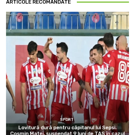
ARTICOLE RECOMANDATE
SPORT
Lovitură dură pentru căpitanul lui Sepsi.
Cosmin Matei, suspendat 9 luni de TAS în cazul