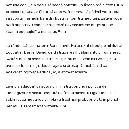
actuala coaliţie a decis să scadă contribuţia financiară a statului la
procesul educativ. Sigur că asta va însemna că părinţii vor trebui
să scoată mai mulţi bani din buzunar pentru meditaţii. Este a noua
oară după 1990 când se reglează dezechilibrele bugetare pe
seama educaţiei”, a mai spus Peiu.
La rândul său, senatorul Sorin Lavric l-a acuzat direct pe ministrul
Educației, Daniel David, de distrugerea învățământului românesc.
„Astăzi nu mai avem nici instrucţie, nu mai avem nici vocaţie. Ce
avem este umilinţă, descurajare şi dresaj. Daniel David cu
adevărat îngroapă educaţia”, a afirmat acesta.
Lavric a adăugat că actualul ministru continuă politica de
ideologizare a școlii începută de fostul ministru Ligia Deca. El a
subliniat că moțiunea simplă va fi cel mai probabil citită în plenul
Senatului săptămâna viitoare, luni.