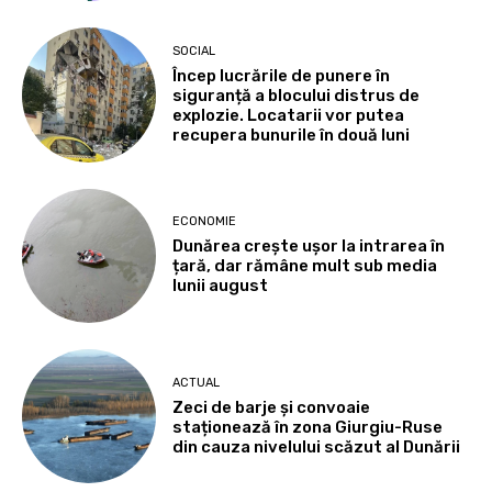
SOCIAL
Încep lucrările de punere în
siguranță a blocului distrus de
explozie. Locatarii vor putea
recupera bunurile în două luni
ECONOMIE
Dunărea crește ușor la intrarea în
țară, dar rămâne mult sub media
lunii august
ACTUAL
Zeci de barje și convoaie
staționează în zona Giurgiu-Ruse
din cauza nivelului scăzut al Dunării