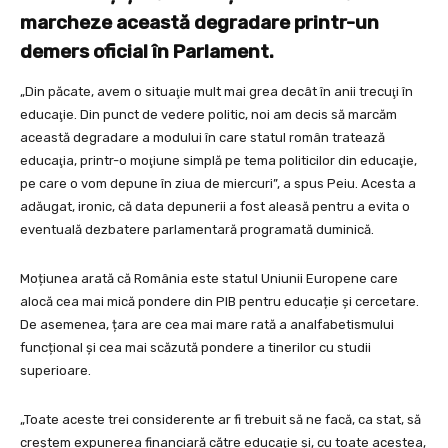
marcheze această degradare printr-un
demers oficial în Parlament.
„Din păcate, avem o situaţie mult mai grea decât în anii trecuţi în
educaţie. Din punct de vedere politic, noi am decis să marcăm
această degradare a modului în care statul român tratează
educaţia, printr-o moţiune simplă pe tema politicilor din educaţie,
pe care o vom depune în ziua de miercuri”, a spus Peiu. Acesta a
adăugat, ironic, că data depunerii a fost aleasă pentru a evita o
eventuală dezbatere parlamentară programată duminică.
Moțiunea arată că România este statul Uniunii Europene care
alocă cea mai mică pondere din PIB pentru educație și cercetare.
De asemenea, țara are cea mai mare rată a analfabetismului
funcțional și cea mai scăzută pondere a tinerilor cu studii
superioare.
„Toate aceste trei considerente ar fi trebuit să ne facă, ca stat, să
creştem expunerea financiară către educaţie şi, cu toate acestea,