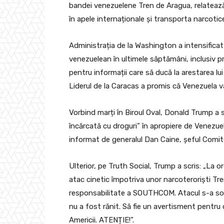
bandei venezuelene Tren de Aragua, relatea
în apele internaționale și transporta narcotic
Administrația de la Washington a intensificat 
venezuelean în ultimele săptămâni, inclusiv p
pentru informații care să ducă la arestarea lui
Liderul de la Caracas a promis că Venezuela va 
Vorbind marți în Biroul Oval, Donald Trump a
încărcată cu droguri” în apropiere de Venezuela
informat de generalul Dan Caine, șeful Comitet
Ulterior, pe Truth Social, Trump a scris: „La 
atac cinetic împotriva unor narcoteroriști Tre
responsabilitate a SOUTHCOM. Atacul s-a soldat
nu a fost rănit. Să fie un avertisment pentru 
Americii. ATENȚIE!”.