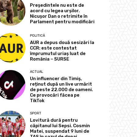
Președintele nu este de
acord cu legea urșilor.
Nicușor Dan o retrimite în
Parlament pentru modificări
POLITICĂ
AUR a depus două sesizări la
CCR: este contestat
împrumutul uriaș luat de
România – SURSE
ACTUAL
Un influencer din Timiș,
reținut după un live urmărit
de peste 22.000 de oameni.
Ce provocări făcea pe
TikTok
SPORT
Lovitură dură pentru
căpitanul lui Sepsi. Cosmin
Matei, suspendat 9 luni de
TAS în cazul de dopaj