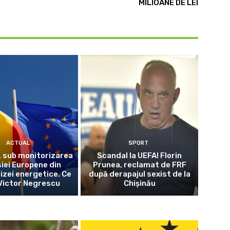
MILIOANE DE LEI
ACTUAL
SPORT
 sub monitorizarea
Scandal la UEFA! Florin
iei Europene din
Prunea, reclamat de FRF
izei energetice. Ce
după derapajul sexist de la
Victor Negrescu
Chișinău