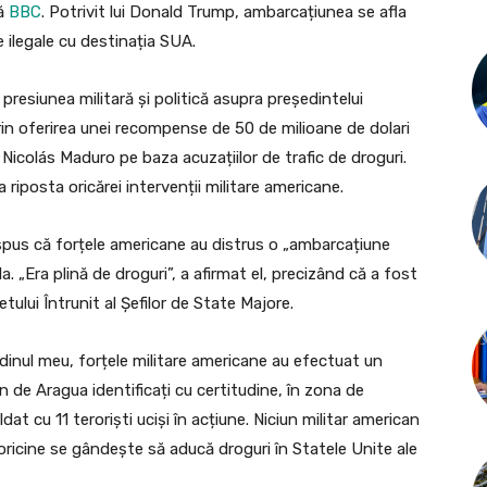
ză
BBC
. Potrivit lui Donald Trump, ambarcațiunea se afla
e ilegale cu destinația SUA.
presiunea militară și politică asupra președintelui
rin oferirea unei recompense de 50 de milioane de dolari
 Nicolás Maduro pe baza acuzațiilor de trafic de droguri.
riposta oricărei intervenții militare americane.
 spus că forțele americane au distrus o „ambarcațiune
. „Era plină de droguri”, a afirmat el, precizând că a fost
ului Întrunit al Șefilor de State Majore.
ordinul meu, forțele militare americane au efectuat un
n de Aragua identificați cu certitudine, în zona de
 cu 11 teroriști uciși în acțiune. Niciun militar american
oricine se gândește să aducă droguri în Statele Unite ale