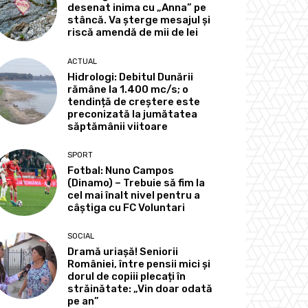
desenat inima cu „Anna” pe
stâncă. Va șterge mesajul și
riscă amendă de mii de lei
ACTUAL
Hidrologi: Debitul Dunării
rămâne la 1.400 mc/s; o
tendință de creștere este
preconizată la jumătatea
săptămânii viitoare
SPORT
Fotbal: Nuno Campos
(Dinamo) – Trebuie să fim la
cel mai înalt nivel pentru a
câștiga cu FC Voluntari
SOCIAL
Dramă uriașă! Seniorii
României, între pensii mici și
dorul de copiii plecați în
străinătate: „Vin doar odată
pe an”