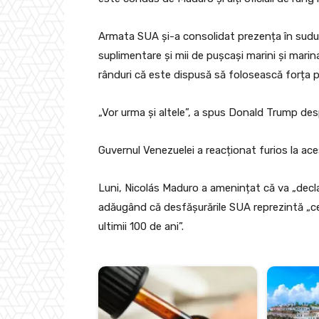
Armata SUA și-a consolidat prezența în sudul C
suplimentare și mii de pușcași marini și marin
rânduri că este dispusă să folosească forța p
„Vor urma și altele”, a spus Donald Trump des
Guvernul Venezuelei a reacționat furios la ace
Luni, Nicolás Maduro a amenințat că va „decla
adăugând că desfășurările SUA reprezintă „c
ultimii 100 de ani”.