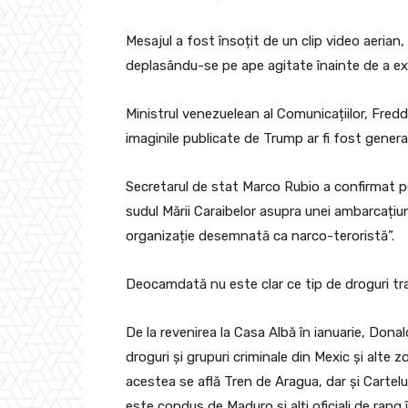
Mesajul a fost însoțit de un clip video aerian
deplasându-se pe ape agitate înainte de a exp
Ministrul venezuelean al Comunicațiilor, Fredd
imaginile publicate de Trump ar fi fost generate
Secretarul de stat Marco Rubio a confirmat p
sudul Mării Caraibelor asupra unei ambarcațiu
organizație desemnată ca narco-teroristă”.
Deocamdată nu este clar ce tip de droguri t
De la revenirea la Casa Albă în ianuarie, Don
droguri și grupuri criminale din Mexic și alte z
acestea se află Tren de Aragua, dar și Cartelu
este condus de Maduro și alți oficiali de rang în