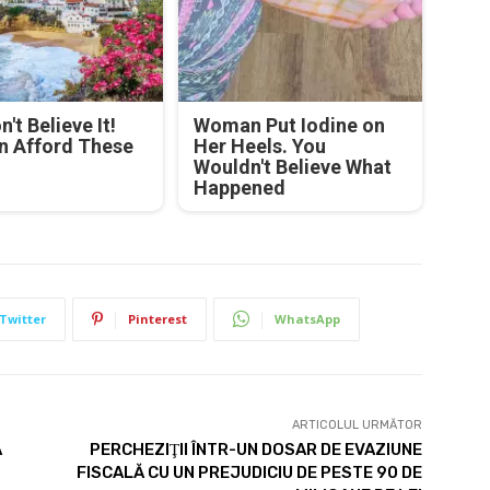
't Believe It!
Woman Put Iodine on
n Afford These
Her Heels. You
Wouldn't Believe What
Happened
Twitter
Pinterest
WhatsApp
ARTICOLUL URMĂTOR
Ă
PERCHEZIŢII ÎNTR-UN DOSAR DE EVAZIUNE
FISCALĂ CU UN PREJUDICIU DE PESTE 90 DE