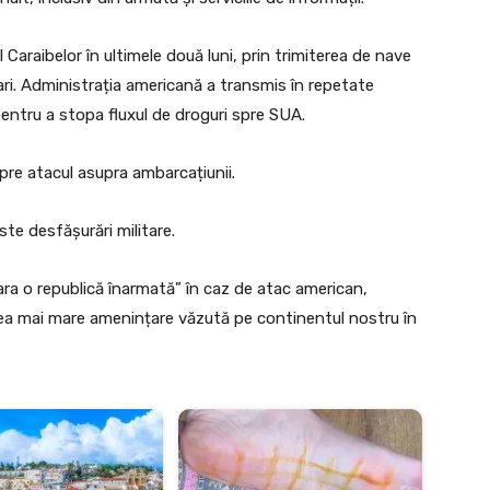
araibelor în ultimele două luni, prin trimiterea de nave
ari. Administrația americană a transmis în repetate
entru a stopa fluxul de droguri spre SUA.
pre atacul asupra ambarcațiunii.
ste desfășurări militare.
ra o republică înarmată” în caz de atac american,
ea mai mare amenințare văzută pe continentul nostru în