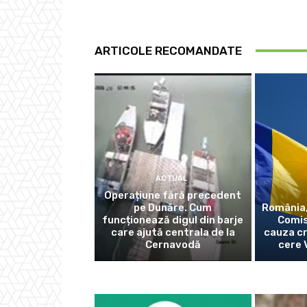
ARTICOLE RECOMANDATE
ACTUAL
Operațiune fără precedent
pe Dunăre. Cum
România,
funcționează digul din barje
Comis
care ajută centrala de la
cauza cr
Cernavodă
cere 