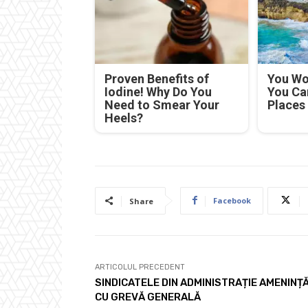
Proven Benefits of
You Won
Iodine! Why Do You
You Ca
Need to Smear Your
Places
Heels?
Facebook
Share
ARTICOLUL PRECEDENT
SINDICATELE DIN ADMINISTRAȚIE AMENINȚ
CU GREVĂ GENERALĂ