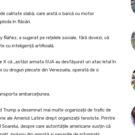
, de calitate slabă, care arată o barcă cu motor
loda în flăcări.
y Ñáñez, a sugerat pe rețelele sociale, fără dovezi, că
 cu inteligență artificială.
e X că „astăzi armata SUA au desfășurat un atac letal în
ni cu droguri plecate din Venezuela, operată de o
ransporta ambarcațiunea.
ald Trump a desemnat mai multe organizații de trafic de
one ale Americii Latine drept organizații teroriste. Printre
l Soarelui, despre care autoritățile americane susțin că
alt, inclusiv din armată și serviciile de informații.