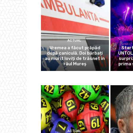
ACTUAL
Vremea a făcut prăpăd
Start
după caniculă. Doi bărbați
UNTOLD
au murit loviți de trăsnet în
surpri
râul Mureș
prima 
ACTUAL