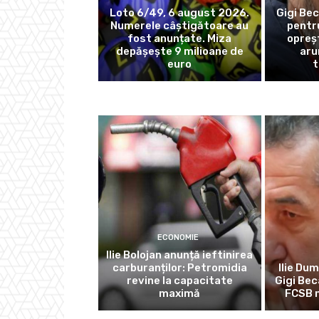
Loto 6/49, 6 august 2026.
Gigi Bec
Numerele câștigătoare au
pentr
fost anunțate. Miza
opreș
depășește 9 milioane de
aru
euro
t
ECONOMIE
Ilie Bolojan anunță ieftinirea
carburanților: Petromidia
Ilie Dum
revine la capacitate
Gigi Bec
maximă
FCSB n