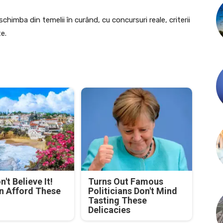
chimba din temelii în curând, cu concursuri reale, criterii
e.
't Believe It!
Turns Out Famous
n Afford These
Politicians Don't Mind
Tasting These
Delicacies