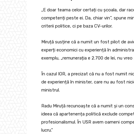
„E doar teama celor certați cu școala, dar raco
competenți peste ei. Da, chiar vin”, spune mini
criterii politice, ci pe baza CV-urilor.
Miruță susține că a numit un fost pilot de a
experți economici cu experiență în administra
exemplu, „remunerația e 2.700 de lei, nu vreo
În cazul IOR, a precizat că nu a fost numit ni
de experiență în minister, care nu au fost nicio
ministrul.
Radu Miruță recunoaște că a numit și un consi
ideea că apartenența politică exclude compet
profesionalismul. În USR avem oameni competen
lucru.”