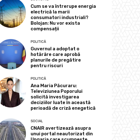
Cum se va întrerupe energia
electrică la marii
consumatori industriali?
Bolojan: Nu vor exista
compensații
POLITICĂ
Guvernul a adoptat o
hotărâre care aprobă
planurile de pregătire
pentru riscuri
POLITICĂ
Ana Maria Păcuraru:
Televiziunea Poporului
solicită investigarea
deciziilor luate în această
perioadă de criză enegetică
SOCIAL
CNAIR avertizează asupra
unui portal neautorizat din
Ungaria care scumpește