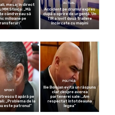
ACTUAL
ali, mesaj în direct
u MM Stoica: „Mă
Accident pe drumul expres
te când vreau să
după o oprire de urgență. Un
nc milioane pe
TIR a lovit două trailere
ransferuri”
încărcate cu mașini
POLITICĂ
Ilie Bolojan evită un răspuns
SPORT
clar despre averea
itrescu îl apără pe
partenerei sale: „Am
ali: „Problema de la
respectat întotdeauna
u este patronul”
legea”