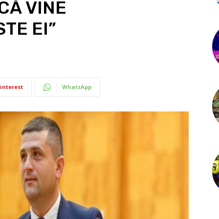
CĂ VINE
TE EI”
interest
WhatsApp