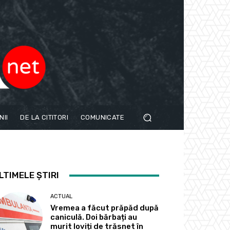
NII
DE LA CITITORI
COMUNICATE
LTIMELE ȘTIRI
ACTUAL
Vremea a făcut prăpăd după
caniculă. Doi bărbați au
murit loviți de trăsnet în