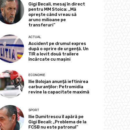
Gigi Becali, mesaj în direct
pentru MM Stoica: „Mă
oprește când vreau să
arunc milioane pe
transferuri”
ACTUAL
Accident pe drumul expres
după o oprire de urgență. Un
TIR a lovit două trailere
încărcate cu mașini
ECONOMIE
Ilie Bolojan anunță ieftinirea
carburanților: Petromidia
revine la capacitate maximă
SPORT
Ilie Dumitrescu îl apără pe
Gigi Becali: „Problema de la
FCSB nu este patronul”