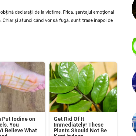
țină declarații de la victime. Frica, șantajul emoțional
că. Chiar și atunci când vor să fugă, sunt trase înapoi de
Put Iodine on
Get Rid Of It
els. You
Immediately! These
't Believe What
Plants Should Not Be