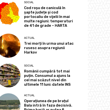
SOCIAL
Cod roșu de caniculă în
șapte județe și cod
portocaliu de vijelii în mai
multe regiuni: temperaturi
de 41 de grade – HARTA
ACTUAL
Trei morți în urma unui atac
rusesc asupra regiunii
Harkov
SOCIAL
Românii cumpără tot mai
puțin. Consumul a ajuns la
cel mai scăzut nivel din
ultimele 11 luni: datele INS
ACTUAL
Operațiunea de pe brațul
Bala intră în faza decisivă.
Prima barjă ar putea fi