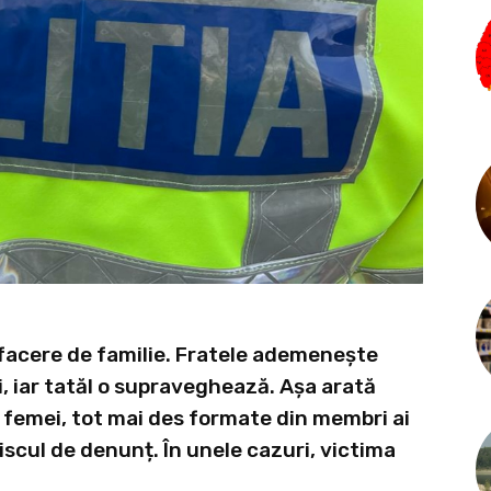
afacere de familie. Fratele ademenește
i, iar tatăl o supraveghează. Așa arată
 femei, tot mai des formate din membri ai
riscul de denunț. În unele cazuri, victima