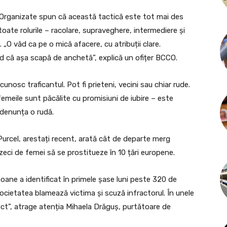
ii Organizate spun că această tactică este tot mai des
toate rolurile – racolare, supraveghere, intermediere și
 „O văd ca pe o mică afacere, cu atribuții clare.
d că așa scapă de anchetă”, explică un ofițer BCCO.
cunosc traficantul. Pot fi prieteni, vecini sau chiar rude.
emeile sunt păcălite cu promisiuni de iubire – este
 denunța o rudă.
 Purcel, arestați recent, arată cât de departe merg
 zeci de femei să se prostitueze în 10 țări europene.
oane a identificat în primele șase luni peste 320 de
Societatea blamează victima și scuză infractorul. În unele
irect”, atrage atenția Mihaela Drăguș, purtătoare de