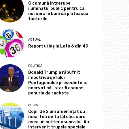
O comună întrerupe
iluminatul public pentru că
nu mai are bani să plătească
facturile
ACTUAL
Report uriaș la Loto 6 din 49
POLITICĂ
Donald Trump a răbufnit
împotriva șefului
Pentagonului: președintele,
enervat că i s-ar fi ascuns
penuria de rachete
SOCIAL
Copil de 2 ani amenințat cu
moartea de tatăl său, care
avea un cutter asupra lui. Au
intervenit trupele speciale