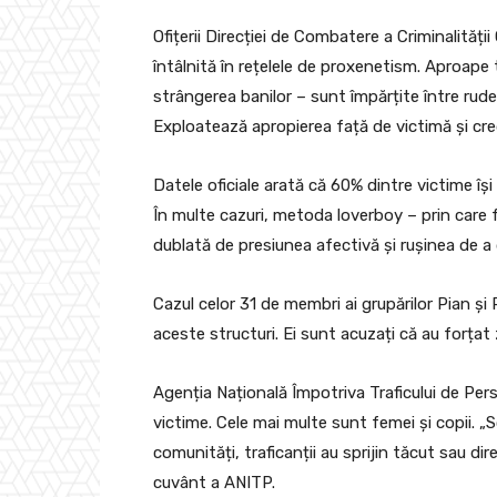
Ofițerii Direcției de Combatere a Criminalităț
întâlnită în rețelele de proxenetism. Aproape 
strângerea banilor – sunt împărțite între rude.
Exploatează apropierea față de victimă și cre
Datele oficiale arată că 60% dintre victime își 
În multe cazuri, metoda loverboy – prin care f
dublată de presiunea afectivă și rușinea de a
Cazul celor 31 de membri ai grupărilor Pian și
aceste structuri. Ei sunt acuzați că au forțat
Agenția Națională Împotriva Traficului de Pers
victime. Cele mai multe sunt femei și copii. „
comunități, traficanții au sprijin tăcut sau d
cuvânt a ANITP.