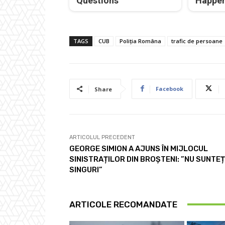
Questions
Happe
TAGS
CUB
Poliția Româna
trafic de persoane
Facebook
Share
ARTICOLUL PRECEDENT
GEORGE SIMION A AJUNS ÎN MIJLOCUL
SINISTRAȚILOR DIN BROȘTENI: ”NU SUNTEȚ
SINGURI”
ARTICOLE RECOMANDATE