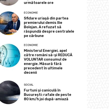
următoarele ore
ECONOMIE
Sfidare uriașă din partea
premierului demis Ilie
Bolojan. A refuzat să
răspundă despre centralele
pe cărbune
ECONOMIE
Ministerul Energiei, apel
către români să-și REDUCĂ
VOLUNTAR consumul de
energie. Măsură fără
precedent în ultimele
decenii
SOCIAL
Furtuni și caniculă în
București: rafale de peste
80 km/h joi după-amiază