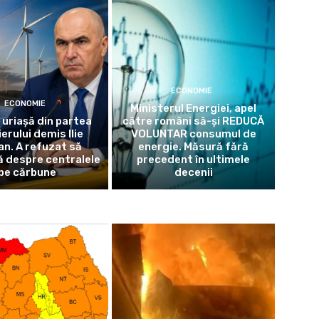
ECONOMIE
ECONOMIE
Ministerul Energiei, apel
 uriașă din partea
către români să-și REDUCĂ
erului demis Ilie
VOLUNTAR consumul de
an. A refuzat să
energie. Măsură fără
 despre centralele
precedent în ultimele
pe cărbune
decenii