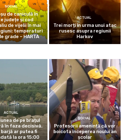
SOCIAL
șu de caniculă în
ACTUAL
e județe și cod
iu de vijelii în mai
Trei morți în urma unui atac
giuni: temperaturi
rusesc asupra regiunii
de grade – HARTA
Harkov
ACTUAL
SOCIAL
iunea de pe brațul
ră în faza decisivă.
Profesorii amenință că vor
barjă ar putea fi
boicota începerea noului an
dată la ora 15:00
școlar