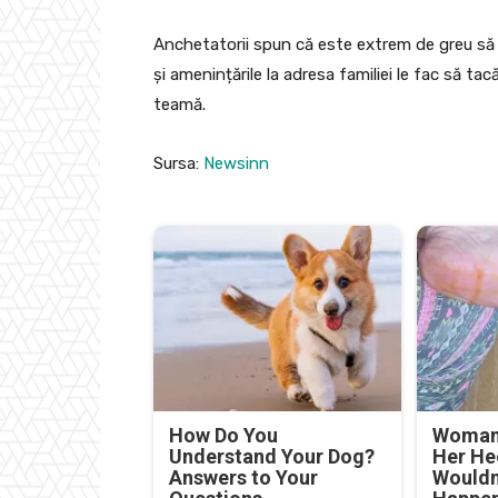
Anchetatorii spun că este extrem de greu să ob
și amenințările la adresa familiei le fac să ta
teamă.
Sursa:
Newsinn
How Do You
Woman 
Understand Your Dog?
Her He
Answers to Your
Wouldn