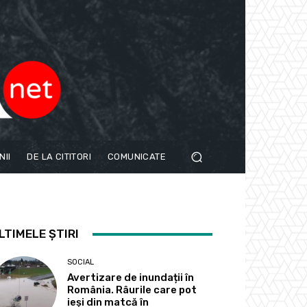
NII
DE LA CITITORI
COMUNICATE
LTIMELE ȘTIRI
SOCIAL
Avertizare de inundații în
România. Râurile care pot
ieși din matcă în