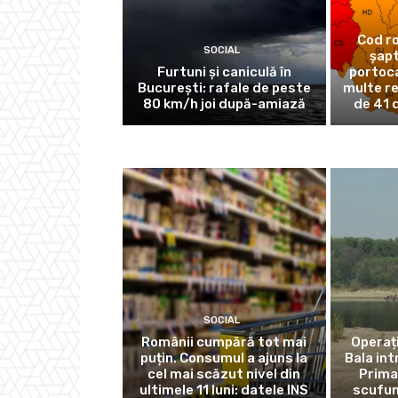
Cod ro
SOCIAL
șapt
Furtuni și caniculă în
portocal
București: rafale de peste
multe re
80 km/h joi după-amiază
de 41 
SOCIAL
Românii cumpără tot mai
Operaț
puțin. Consumul a ajuns la
Bala int
cel mai scăzut nivel din
Prima 
ultimele 11 luni: datele INS
scufun