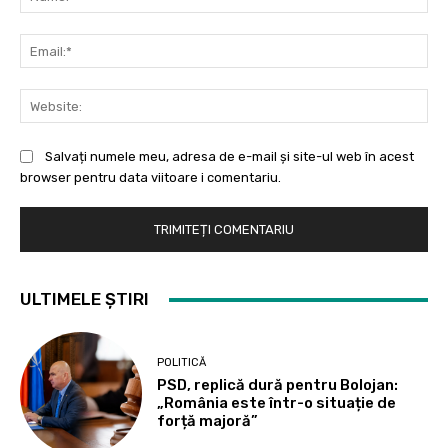
Ema
Web
Salvați numele meu, adresa de e-mail și site-ul web în acest
browser pentru data viitoare i comentariu.
ULTIMELE ȘTIRI
POLITICĂ
PSD, replică dură pentru Bolojan:
„România este într-o situație de
forță majoră”