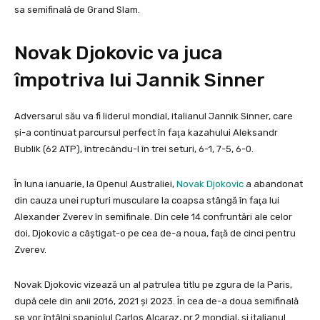
sa semifinală de Grand Slam.
Novak Djokovic va juca
împotriva lui Jannik Sinner
Adversarul său va fi liderul mondial, italianul Jannik Sinner, care
şi-a continuat parcursul perfect în faţa kazahului Aleksandr
Bublik (62 ATP), întrecându-l în trei seturi, 6-1, 7-5, 6-0.
În luna ianuarie, la Openul Australiei,
Novak Djokovic
a abandonat
din cauza unei rupturi musculare la coapsa stângă în faţa lui
Alexander Zverev în semifinale. Din cele 14 confruntări ale celor
doi, Djokovic a câştigat-o pe cea de-a noua, faţă de cinci pentru
Zverev.
Novak Djokovic vizează un al patrulea titlu pe zgura de la Paris,
după cele din anii 2016, 2021 şi 2023. În cea de-a doua semifinală
se vor întâlni spaniolul Carlos Alcaraz, nr.2 mondial, şi italianul