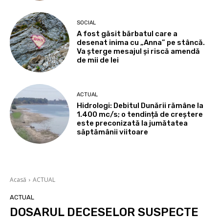
SOCIAL
A fost găsit bărbatul care a
desenat inima cu „Anna” pe stâncă.
Va șterge mesajul și riscă amendă
de mii de lei
ACTUAL
Hidrologi: Debitul Dunării rămâne la
1.400 mc/s; o tendință de creștere
este preconizată la jumătatea
săptămânii viitoare