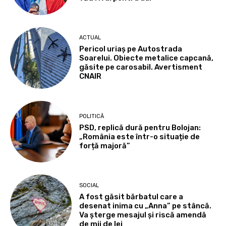
ACTUAL
Pericol uriaș pe Autostrada
Soarelui. Obiecte metalice capcană,
găsite pe carosabil. Avertisment
CNAIR
POLITICĂ
PSD, replică dură pentru Bolojan:
„România este într-o situație de
forță majoră”
SOCIAL
A fost găsit bărbatul care a
desenat inima cu „Anna” pe stâncă.
Va șterge mesajul și riscă amendă
de mii de lei