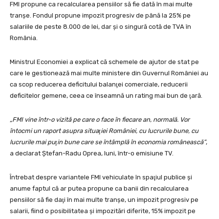
FMI propune ca recalcularea pensiilor să fie dată în mai multe
tranșe. Fondul propune impozit progresiv de până la 25% pe
salariile de peste 8.000 de lei, dar și o singură cotă de TVA în
România.
Ministrul Economiei a explicat că schemele de ajutor de stat pe
care le gestionează mai multe ministere din Guvernul României au
ca scop reducerea deficitului balanţei comerciale, reducerii
deficitelor gemene, ceea ce înseamnă un rating mai bun de ţară.
„FMI vine într-o vizită pe care o face în fiecare an, normală. Vor
întocmi un raport asupra situaţiei României, cu lucrurile bune, cu
lucrurile mai puţin bune care se întâmplă în economia românească”
,
a declarat Ştefan-Radu Oprea, luni, într-o emisiune TV.
Întrebat despre variantele FMI vehiculate în spaţiul publice şi
anume faptul că ar putea propune ca banii din recalcularea
pensiilor să fie daţi în mai multe tranşe, un impozit progresiv pe
salarii, fiind o posibilitatea şi impozitări diferite, 15% impozit pe