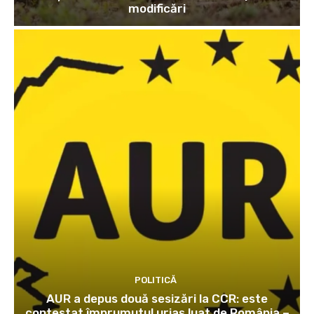
modificări
POLITICĂ
AUR a depus două sesizări la CCR: este
contestat împrumutul uriaș luat de România –