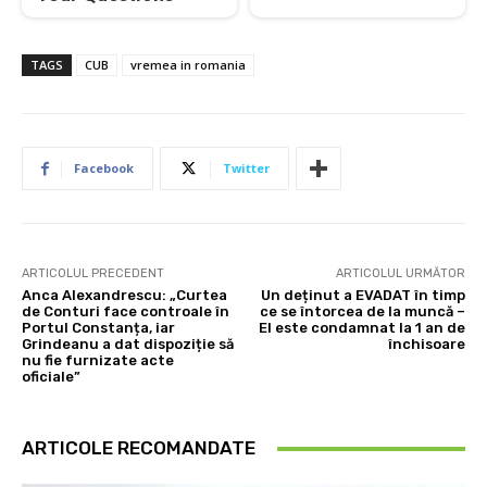
TAGS
CUB
vremea in romania
Facebook
Twitter
ARTICOLUL PRECEDENT
ARTICOLUL URMĂTOR
Anca Alexandrescu: „Curtea
Un deținut a EVADAT în timp
de Conturi face controale în
ce se întorcea de la muncă –
Portul Constanța, iar
El este condamnat la 1 an de
Grindeanu a dat dispoziție să
închisoare
nu fie furnizate acte
oficiale”
ARTICOLE RECOMANDATE