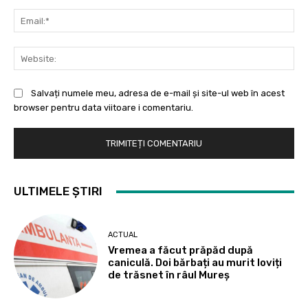
Ema
Web
Salvați numele meu, adresa de e-mail și site-ul web în acest
browser pentru data viitoare i comentariu.
ULTIMELE ȘTIRI
ACTUAL
Vremea a făcut prăpăd după
caniculă. Doi bărbați au murit loviți
de trăsnet în râul Mureș