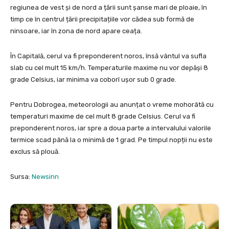
regiunea de vest și de nord a țării sunt șanse mari de ploaie, în
timp ce în centrul țării precipitațiile vor cădea sub formă de
ninsoare, iar în zona de nord apare ceața.
În Capitală, cerul va fi preponderent noros, însă vântul va sufla
slab cu cel mult 15 km/h. Temperaturile maxime nu vor depăși 8
grade Celsius, iar minima va coborî ușor sub 0 grade.
Pentru Dobrogea, meteorologii au anunțat o vreme mohorâtă cu
temperaturi maxime de cel mult 8 grade Celsius. Cerul va fi
preponderent noros, iar spre a doua parte a intervalului valorile
termice scad până la o minimă de 1 grad. Pe timpul nopții nu este
exclus să plouă.
Sursa:
Newsinn