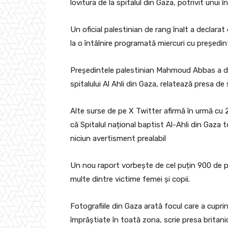
lovitura de la spitalul din Gaza, potrivit unui 
Un oficial palestinian de rang înalt a declar
la o întâlnire programată miercuri cu președintel
Președintele palestinian Mahmoud Abbas a decl
spitalului Al Ahli din Gaza, relatează presa de
Alte surse de pe X Twitter afirmă în urmă cu 26
că Spitalul național baptist Al-Ahli din Gaza
niciun avertisment prealabil
Un nou raport vorbește de cel puțin 900 de pe
multe dintre victime femei și copii.
Fotografiile din Gaza arată focul care a cuprins 
împrăștiate în toată zona, scrie presa britani