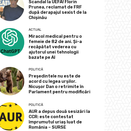
Scandal la UEFA! Florin
Prunea, reclamat de FRF
după derapajul sexist de la
Chișinău
ACTUAL
Miracol medical pentru o
femeie de 82 de ani. Și-a
recăpătat vederea cu
ajutorul unei tehnologii
bazate pe AI
POLITICĂ
Președintele nu este de
acord cu legea urșilor.
Nicușor Dan o retrimite în
Parlament pentru modificări
POLITICĂ
AUR a depus două sesizări la
CCR: este contestat
împrumutul uriaș luat de
România – SURSE