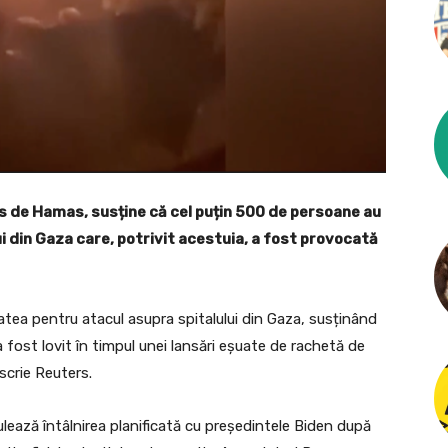
us de Hamas, susține că cel puțin 500 de persoane au
ui din Gaza care, potrivit acestuia, a fost provocată
atea pentru atacul asupra spitalului din Gaza, susținând
 a fost lovit în timpul unei lansări eșuate de rachetă de
 scrie Reuters.
ază întâlnirea planificată cu președintele Biden după