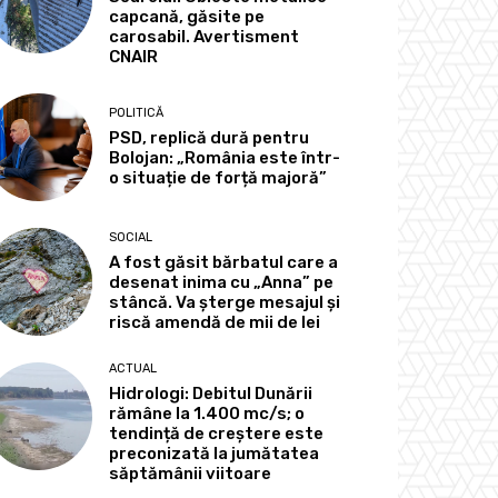
capcană, găsite pe
carosabil. Avertisment
CNAIR
POLITICĂ
PSD, replică dură pentru
Bolojan: „România este într-
o situație de forță majoră”
SOCIAL
A fost găsit bărbatul care a
desenat inima cu „Anna” pe
stâncă. Va șterge mesajul și
riscă amendă de mii de lei
ACTUAL
Hidrologi: Debitul Dunării
rămâne la 1.400 mc/s; o
tendință de creștere este
preconizată la jumătatea
săptămânii viitoare