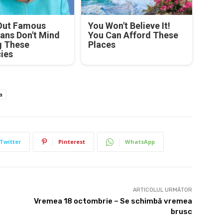
Out Famous
You Won't Believe It!
ians Don't Mind
You Can Afford These
g These
Places
cies
a
Twitter
Pinterest
WhatsApp
ARTICOLUL URMĂTOR
Vremea 18 octombrie – Se schimbă vremea
brusc