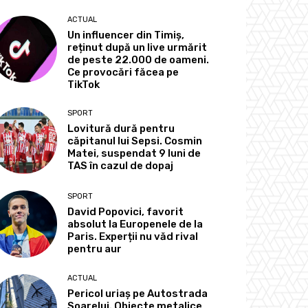
ACTUAL
Un influencer din Timiș,
reținut după un live urmărit
de peste 22.000 de oameni.
Ce provocări făcea pe
TikTok
SPORT
Lovitură dură pentru
căpitanul lui Sepsi. Cosmin
Matei, suspendat 9 luni de
TAS în cazul de dopaj
SPORT
David Popovici, favorit
absolut la Europenele de la
Paris. Experții nu văd rival
pentru aur
ACTUAL
Pericol uriaș pe Autostrada
Soarelui. Obiecte metalice