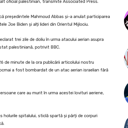
înalt oficial palestinian, transmite Associated Press.
at că președintele Mahmoud Abbas și-a anulat participarea
e Joe Biden și alți lideri din Orientul Mijlociu.
arat trei zile de doliu în urma atacului aerian asupra
 stat palestiniană, potrivit BBC.
 de minute de la ora publicării articolului nostru
 tocmai a fost bombardat de un atac aerian israelian fără
rsoane care au murit în urma acestei lovituri aeriene,
holurile spitalului, sticlă spartă și părți de corpuri
că.