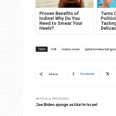
Proven Benefits of
Turns 
Iodine! Why Do You
Politic
Need to Smear Your
Tastin
Heels?
Delica
TAGS
CUB
razboi israel
spital bombardat gaz
Facebook
Share
ARTICOLUL PRECEDENT
Joe Biden ajunge astăzi în Israel