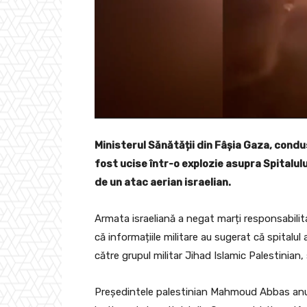
Ministerul Sănătății din Fâșia Gaza, cond
fost ucise într-o explozie asupra Spitalul
de un atac aerian israelian.
Armata israeliană a negat marți responsabilit
că informațiile militare au sugerat că spitalul
către grupul militar Jihad Islamic Palestinian,
Președintele palestinian Mahmoud Abbas anule