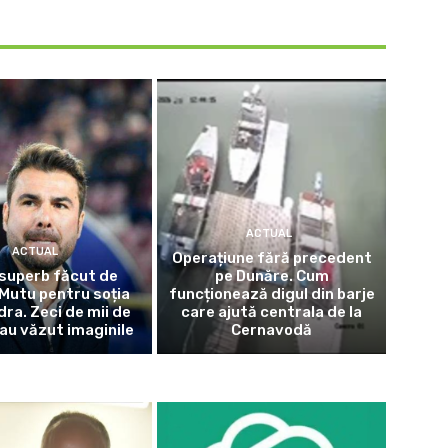
ACTUAL
ACTUAL
Operațiune fără precedent
superb făcut de
pe Dunăre. Cum
Mutu pentru soția
funcționează digul din barje
dra. Zeci de mii de
care ajută centrala de la
au văzut imaginile
Cernavodă