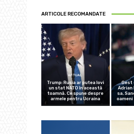
ARTICOLE RECOMANDATE
ACTUAL
Trump: Rusia ar putea lovi
Gest 
un stat NATO în această
Adrian 
toamnă. Ce spune despre
sa, San
armele pentru Ucraina
oameni 