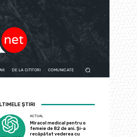
NII
DE LA CITITORI
COMUNICATE
LTIMELE ȘTIRI
ACTUAL
Miracol medical pentru o
femeie de 82 de ani. Și-a
recăpătat vederea cu