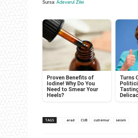
Sursa:
Adevarul Zilei
Proven Benefits of
Turns 
Iodine! Why Do You
Politic
Need to Smear Your
Tastin
Heels?
Delica
TAGS
arad
CUB
cutremur
seism