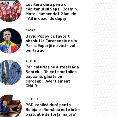
Lovitură dură pentru
căpitanul lui Sepsi. Cosmin
Matei, suspendat 9 luni de
TAS în cazul de dopaj
SPORT
David Popovici, favorit
absolut la Europenele de la
Paris. Experții nu văd rival
pentru aur
ACTUAL
Pericol uriaș pe Autostrada
Soarelui. Obiecte metalice
capcană, găsite pe
carosabil. Avertisment
CNAIR
POLITICĂ
PSD, replică dură pentru
Bolojan: „România este într-
o situație de forță majoră”