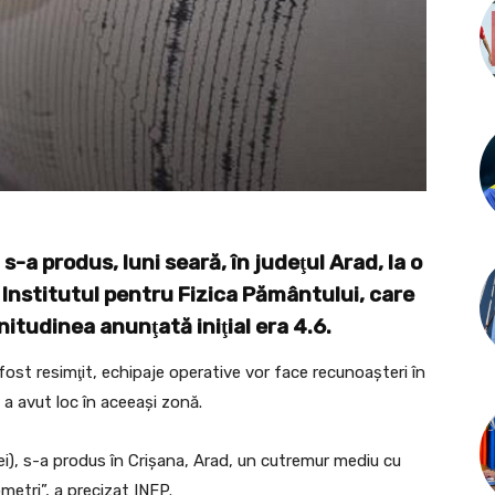
a produs, luni seară, în judeţul Arad, la o
 Institutul pentru Fizica Pământului, care
gnitudinea anunţată iniţial era 4.6.
fost resimţit, echipaje operative vor face recunoaşteri în
a avut loc în aceeaşi zonă.
i), s-a produs în Crişana, Arad, un cutremur mediu cu
metri”, a precizat INFP.