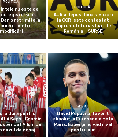
POLITICĂ
POLITICĂ
intele nu este de
cu legea urșilor.
AUR a depus două sesizări
 Dan o retrimite în
la CCR: este contestat
lament pentru
împrumutul uriaș luat de
modificări
România – SURSE
SPORT
SPORT
ură dură pentru
David Popovici, favorit
l lui Sepsi. Cosmin
absolut la Europenele de la
suspendat 9 luni de
Paris. Experții nu văd rival
n cazul de dopaj
pentru aur