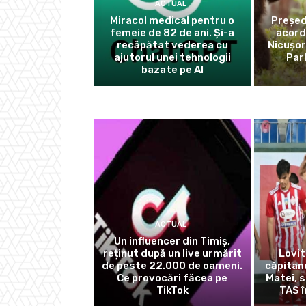
ACTUAL
Miracol medical pentru o
Președ
femeie de 82 de ani. Și-a
acord 
recăpătat vederea cu
Nicușor
ajutorul unei tehnologii
Par
bazate pe AI
ACTUAL
Un influencer din Timiș,
reținut după un live urmărit
Lovit
de peste 22.000 de oameni.
căpitanu
Ce provocări făcea pe
Matei, 
TikTok
TAS î