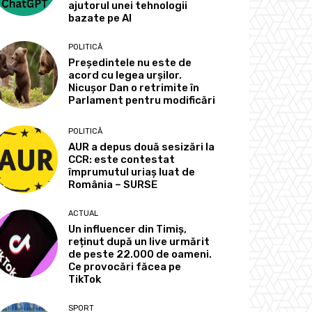
ajutorul unei tehnologii
bazate pe AI
POLITICĂ
Președintele nu este de
acord cu legea urșilor.
Nicușor Dan o retrimite în
Parlament pentru modificări
POLITICĂ
AUR a depus două sesizări la
CCR: este contestat
împrumutul uriaș luat de
România – SURSE
ACTUAL
Un influencer din Timiș,
reținut după un live urmărit
de peste 22.000 de oameni.
Ce provocări făcea pe
TikTok
SPORT