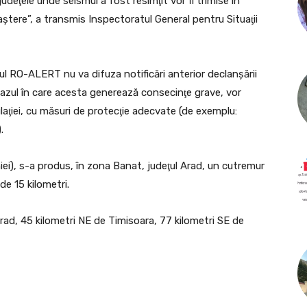
udeţele unde seismul a fost resimţit vor fi trimise în
ştere”, a transmis Inspectoratul General pentru Situaţii
ul RO-ALERT nu va difuza notificări anterior declanşării
 cazul în care acesta generează consecinţe grave, vor
laţiei, cu măsuri de protecţie adecvate (de exemplu:
.
niei), s-a produs, în zona Banat, judeţul Arad, un cutremur
e 15 kilometri.
rad, 45 kilometri NE de Timisoara, 77 kilometri SE de