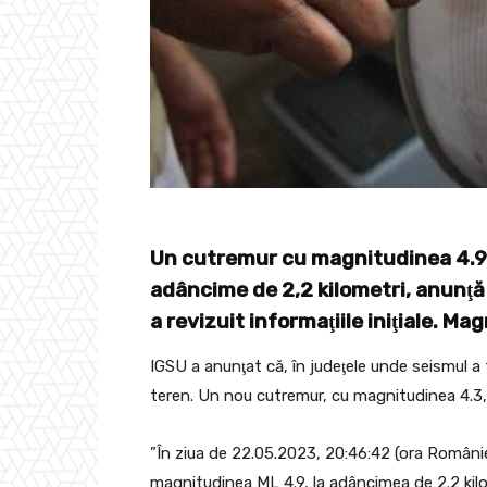
Un cutremur cu magnitudinea 4.9 s-
adâncime de 2,2 kilometri, anunţă
a revizuit informaţiile iniţiale. Ma
IGSU a anunţat că, în judeţele unde seismul a 
teren. Un nou cutremur, cu magnitudinea 4.3, 
”În ziua de 22.05.2023, 20:46:42 (ora Românie
magnitudinea ML 4.9, la adâncimea de 2.2 kilo