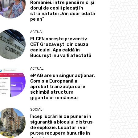
României, între pensii mici și
dorul de copiii plecați în
străinătate: „Vin doar odată
pe an”
ACTUAL
ELCEN oprește preventiv
CET Grozăvești din cauza
caniculei. Apa caldă în
București nu va fi afectată
ACTUAL
eMAG are un singur acționar.
Comisia Europeană a
aprobat tranzacția care
schimbă structura
gigantului românesc
SOCIAL
Încep lucrările de punere în
siguranță a blocului distrus
de explozie. Locatarii vor
putea recupera bunurile în