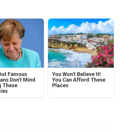
Out Famous
You Won't Believe It!
ians Don't Mind
You Can Afford These
g These
Places
cies