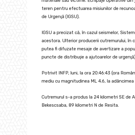
materiale sau victime. Echipaje operative din j
teren pentru efectuarea misiunilor de recunoa
de Urgenţă (IGSU).
IGSU a precizat că, în cazul seismelor, Sistem
acestora. Ulterior producerii cutremurului, în
putea fi difuzate mesaje de avertizare a popu
puncte de distribuţie a ajutoarelor de urgenţă)
Potrivit INFP, luni, la ora 20:46:43 (ora Româ
mediu cu magnitudinea ML 4.6, la adâncimea d
Cutremurul s-a produs la 24 kilometri SE de A
Bekescsaba, 89 kilometri N de Resita.