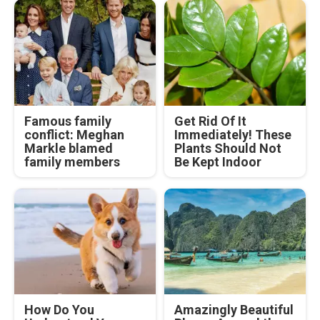
Famous family
Get Rid Of It
conflict: Meghan
Immediately! These
Markle blamed
Plants Should Not
family members
Be Kept Indoor
How Do You
Amazingly Beautiful