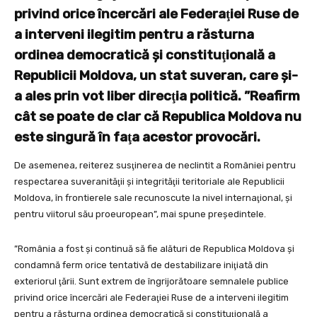
privind orice încercări ale Federaţiei Ruse de
a interveni ilegitim pentru a răsturna
ordinea democratică şi constituţională a
Republicii Moldova, un stat suveran, care şi-
a ales prin vot liber direcţia politică. ”Reafirm
cât se poate de clar că Republica Moldova nu
este singură în faţa acestor provocări.
De asemenea, reiterez susţinerea de neclintit a României pentru
respectarea suveranităţii şi integrităţii teritoriale ale Republicii
Moldova, în frontierele sale recunoscute la nivel internaţional, şi
pentru viitorul său proeuropean”, mai spune preşedintele.
”România a fost şi continuă să fie alături de Republica Moldova şi
condamnă ferm orice tentativă de destabilizare iniţiată din
exteriorul ţării. Sunt extrem de îngrijorătoare semnalele publice
privind orice încercări ale Federaţiei Ruse de a interveni ilegitim
pentru a răsturna ordinea democratică şi constituţională a