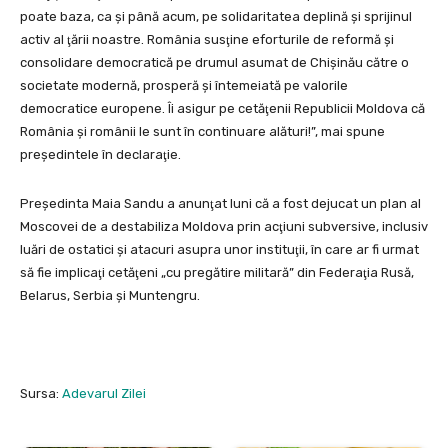
poate baza, ca şi până acum, pe solidaritatea deplină şi sprijinul
activ al ţării noastre. România susţine eforturile de reformă şi
consolidare democratică pe drumul asumat de Chişinău către o
societate modernă, prosperă şi întemeiată pe valorile
democratice europene. Îi asigur pe cetăţenii Republicii Moldova că
România şi românii le sunt în continuare alături!”, mai spune
preşedintele în declaraţie.
Preşedinta Maia Sandu a anunţat luni că a fost dejucat un plan al
Moscovei de a destabiliza Moldova prin acţiuni subversive, inclusiv
luări de ostatici şi atacuri asupra unor instituţii, în care ar fi urmat
să fie implicaţi cetăţeni „cu pregătire militară” din Federaţia Rusă,
Belarus, Serbia şi Muntengru.
Sursa:
Adevarul Zilei