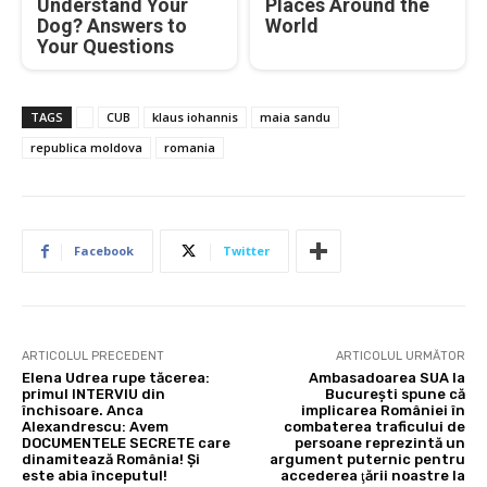
Understand Your
Places Around the
Dog? Answers to
World
Your Questions
TAGS
CUB
klaus iohannis
maia sandu
republica moldova
romania
Facebook
Twitter
ARTICOLUL PRECEDENT
ARTICOLUL URMĂTOR
Elena Udrea rupe tăcerea:
Ambasadoarea SUA la
primul INTERVIU din
Bucureşti spune că
închisoare. Anca
implicarea României în
Alexandrescu: Avem
combaterea traficului de
DOCUMENTELE SECRETE care
persoane reprezintă un
dinamitează România! Și
argument puternic pentru
este abia începutul!
accederea ţării noastre la