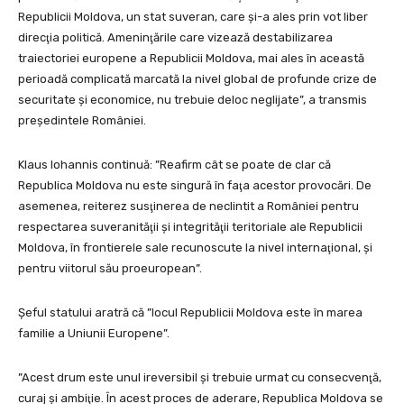
Republicii Moldova, un stat suveran, care şi-a ales prin vot liber
direcţia politică. Ameninţările care vizează destabilizarea
traiectoriei europene a Republicii Moldova, mai ales în această
perioadă complicată marcată la nivel global de profunde crize de
securitate şi economice, nu trebuie deloc neglijate”, a transmis
preşedintele României.
Klaus Iohannis continuă: ”Reafirm cât se poate de clar că
Republica Moldova nu este singură în faţa acestor provocări. De
asemenea, reiterez susţinerea de neclintit a României pentru
respectarea suveranităţii şi integrităţii teritoriale ale Republicii
Moldova, în frontierele sale recunoscute la nivel internaţional, şi
pentru viitorul său proeuropean”.
Şeful statului aratră că ”locul Republicii Moldova este în marea
familie a Uniunii Europene”.
”Acest drum este unul ireversibil şi trebuie urmat cu consecvenţă,
curaj şi ambiţie. În acest proces de aderare, Republica Moldova se